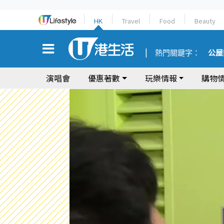
HK
Travel
Food
Beauty
熱門關鍵字：
公屋
演唱會
優惠著數
玩樂情報
購物