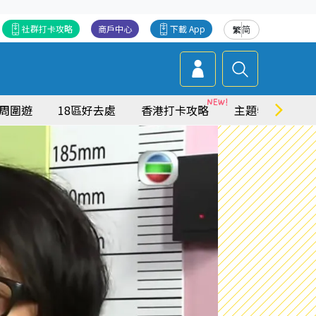
社群打卡攻略
商戶中心
下載 App
繁
简
周圍遊
18區好去處
香港打卡攻略
主題特集