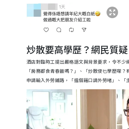
炒散要高學歷？網民質疑
酒店對臨時工提出嚴格語文與背景要求，令不少
「房務都食青春飯嗎？」、「炒散使乜學歷㗎？
申請輸入外勞鋪路，「搵個藉口請外勞啫」、「