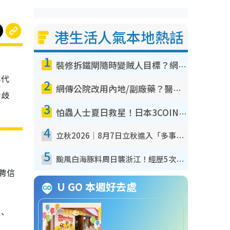
港生活人氣本地熱話
1
裝修拆鐵閘隨時變賊人目標？網民揭2大關鍵用途：裝新式等於白裝？附新舊鐵閘分別
年代
2
網傳公院改用內地/副廠藥？醫生拆解正副廠分別 揭4類人換藥隨時出事
齡歧
3
怕蟲人士夏日救星！日本3COINS爆紅驅蟲神器$45起 1招「全程免觸碰」輕鬆搞定小強
4
立秋2026｜8月7日立秋進入「多事之秋」 3件事唔做得！專家教6招開運 清枱頭／銀包納氣接好運
5
颱風白海豚料周日襲浙江！經歷5次「眼牆置換」極罕見 成登陸內地最長途颱風
招聘信
U GO 本週好去處
、