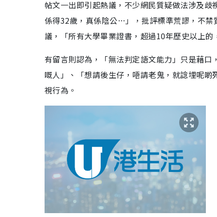
帖文一出即引起熱議，不少網民質疑做法涉及歧視
係得32歲，真係陰公…」，批評標準荒謬，不禁
議，「所有大學畢業證書，超過10年歷史以上的
有留言則認為，「無法判定語文能力」只是藉口
嘅人」、「想請後生仔，唔請老鬼，就諗埋呢啲
視行為。