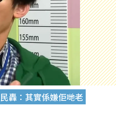
網民轟：其實係嫌佢哋老