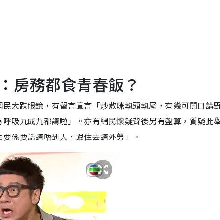
：房務都食青春飯？
網民大跌眼鏡，有留言直言「炒散咪執頭執尾，有幾可開口講
有呼吸九成九都請啦」。亦有網民懷疑背後另有盤算，質疑此
主要係要話請唔到人，跟住去請外勞」。