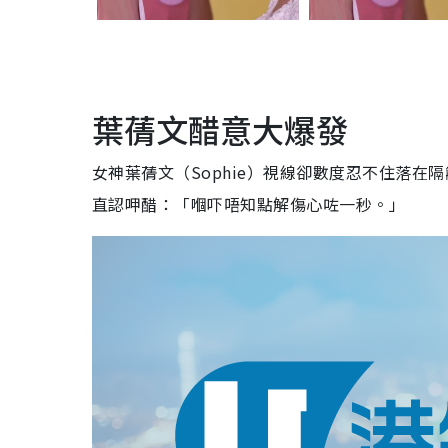
葉蒨文醋意大爆發
女神葉蒨文（Sophie）視線卻數度忍不住落在隔籬
直認呷醋：「嗰吓唔知點解傷心咗一秒。」