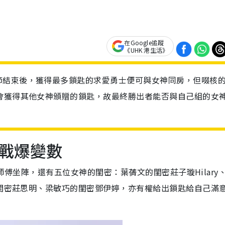
在Google追蹤
《UHK 港生活》
節結束後，獲得最多鎖匙的求愛勇士便可與女神同房，但啜核
會獲得其他女神頒贈的鎖匙，故最終勝出者能否與自己組的女
戰爆變數
文子師傅坐陣，還有五位女神的閨密：葉蒨文的閨密莊子璇Hilary
敏閨密莊思明、梁敏巧的閨密鄧伊婷，亦有權給出鎖匙給自己滿