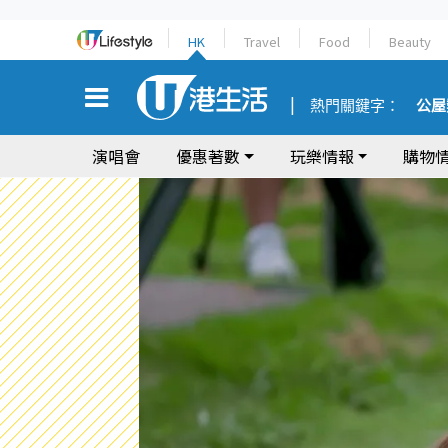
HK
Travel
Food
Beauty
熱門關鍵字：
公屋
演唱會
優惠著數
玩樂情報
購物