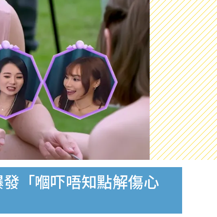
爆發「嗰吓唔知點解傷心