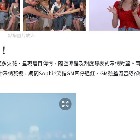
點擊圖片放大
！
激盪更多火花，呈現眉目傳情、隔空呷醋及甜度爆表的深情對望。
深情凝視，期間Sophie笑指GM耳仔通紅，GM雖羞澀否認卻