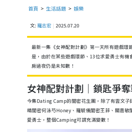
首頁
生活話題
娛樂
文:
羅志宏
2025.07.20
最新一集《女神配對計劃》第一天所有遊戲環
是，由於在某些遊戲環節、13位求愛勇士有機
房過夜仍是未知數！
女神配對計劃｜鎖匙爭奪
今集Dating Camp的閨密花生團，除了有雲
晴閨密何泳芍Honey、羅毓儀閨密王菲、關嘉
愛勇士，整個Camping可謂充滿變數！