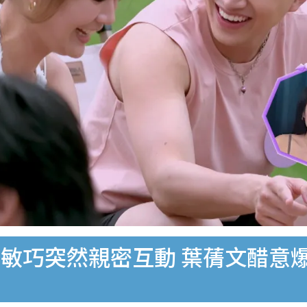
敏巧突然親密互動 葉蒨文醋意