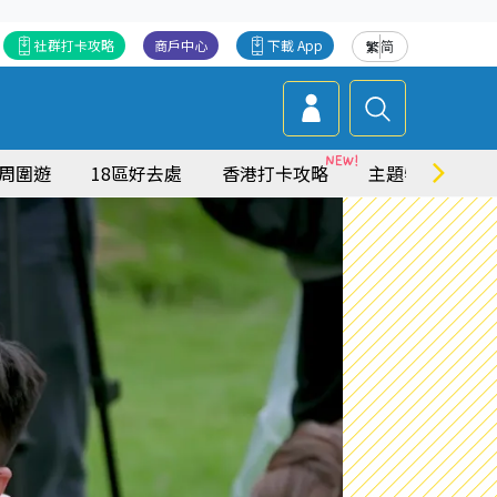
社群打卡攻略
商戶中心
下載 App
繁
简
周圍遊
18區好去處
香港打卡攻略
主題特集