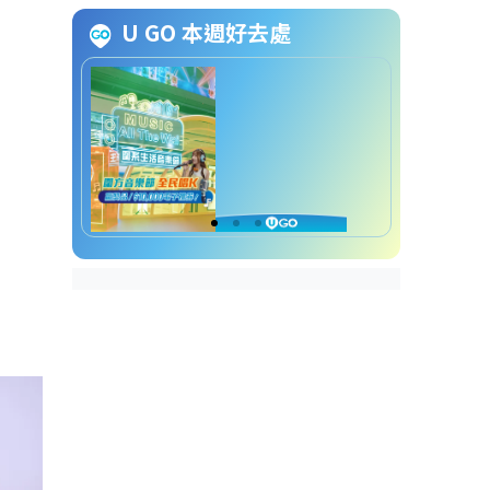
U GO 本週好去處
羅毓儀拍拖感情史
羅毓儀去年與圈外男友分手