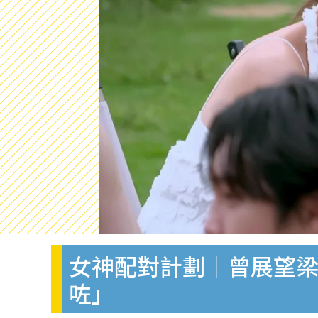
女神配對計劃｜曾展望梁
咗」