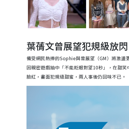
葉蒨文曾展望犯規級放閃
備受網民熱捧的Sophie與曾展望（GM）將
因親密遊戲抽中「不能眨眼對望10秒」，在甜笑中
臉紅，畫面犯規級甜蜜，兩人事後仍回味不已。