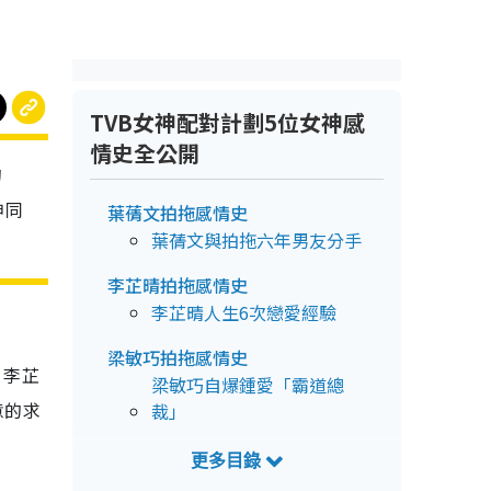
TVB女神配對計劃5位女神感
情史全公開
的
神同
葉蒨文拍拖感情史
葉蒨文與拍拖六年男友分手
李芷晴拍拖感情史
李芷晴人生6次戀愛經驗
梁敏巧拍拖感情史
、李芷
梁敏巧自爆鍾愛「霸道總
意的求
裁」
關嘉敏拍拖感情史
關嘉敏已經單身三年