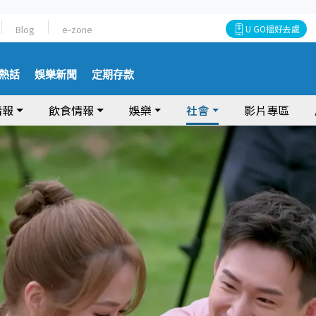
Blog
e-zone
U GO搵好去處
熱話
娛樂新聞
定期存款
情報
飲食情報
娛樂
社會
影片專區