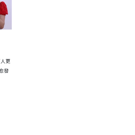
兩人更
愈發