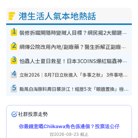
港生活人氣本地熱話
1
裝修拆鐵閘隨時變賊人目標？網民揭2大關鍵用途：裝新式等於白裝？附新舊鐵閘分別
2
網傳公院改用內地/副廠藥？醫生拆解正副廠分別 揭4類人換藥隨時出事
3
怕蟲人士夏日救星！日本3COINS爆紅驅蟲神器$45起 1招「全程免觸碰」輕鬆搞定小強
4
立秋2026｜8月7日立秋進入「多事之秋」 3件事唔做得！專家教6招開運 清枱頭／銀包納氣接好運
5
颱風白海豚料周日襲浙江！經歷5次「眼牆置換」極罕見 成登陸內地最長途颱風