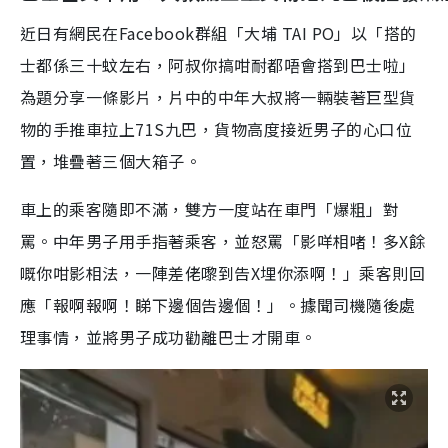
近日有網民在Facebook群組「大埔 TAI PO」以「搭的
士都係三十蚊左右，阿叔你搞咁耐都唔會搭到巴士啦」
為題分享一條影片，片中的中年大叔將一輛裝著巨型貨
物的手推車拉上71S九巴，貨物高度接近男子的心口位
置，堆疊著三個大箱子。
車上的乘客隨即不滿，雙方一度站在車門「爆粗」對
罵。中年男子用手指著乘客，並怒罵「影咩相啫！多X餘
嘅你咁影相法，一陣差佬嚟到告X埋你添啊！」乘客則回
應「報啊報啊！睇下邊個告邊個！」。據聞司機隨後處
理事情，並將男子成功勸離巴士才開車。