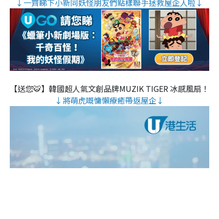
↓一齊睇下小新同妖怪朋友們點樣聯手拯救屋企人啦↓
【送您🐯】韓國超人氣文創品牌MUZIK TIGER 冰感風扇！
↓將萌虎嘅慵懶療癒帶返屋企↓