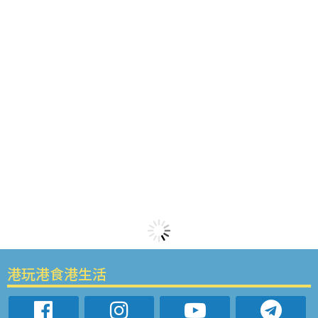
港玩港食港生活