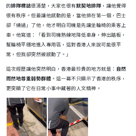
的
排隊標誌
很清楚，大家也很有
默契地排隊
，讓他覺得
很有秩序。但最讓他感動的是，當他排在第一個，巴士
卻「繞過」了他，他才明白司機是先讓坐輪椅的乘客上
車。他寫道：「看到司機熟練地降低車身，伸出踏板，
幫輪椅平穩地進入專用區，這對香港人來說可能很平
常，但我卻突然被感動了。」
這次經歷讓他突然明白，香港最珍貴的地方就是：
自然
而然地尊重弱勢群體
。這一幕不只顯示了香港的秩序，
更突顯了它在日常小事中藏著的人文精神。