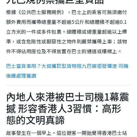
根據《公共巴士服務規例》，巴士上的乘客可無須繳付
額外費用而攜帶總重量不超逾5公斤和總體積不超逾0.1
立方米的一件或多件包裹。總體積或總重量超逾以上標
準，或含危險性或厭惡性之物件則嚴禁攜帶上車；該物
件不得佔用座位及不得放置在巴士的通道或樓梯上。
巴士當貨車用？大叔攜巨型貨物搭九巴被拒發爛渣 司機
後續處理獲讚
內地人來港被巴士司機1幕震
撼 形容香港人3習慣：高形
態的文明真諦
故事發生在一個早上。這位遊客一開始覺得香港巴士站