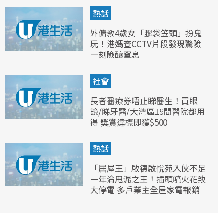
熱話
外傭教4歲女「膠袋笠頭」扮鬼
玩！港媽查CCTV片段發現驚險
一刻險釀窒息
社會
長者醫療券唔止睇醫生！買眼
鏡/睇牙醫/大灣區19間醫院都用
得 獎賞達標即獲$500
熱話
「居屋王」啟德啟悅苑入伙不足
一年淪甩漏之王！插頭噴火花致
大停電 多戶業主全屋家電報銷