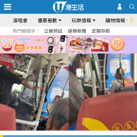
演唱會
優惠著數
玩樂情報
購物情報
熱門關鍵字：
公屋熱話
娛樂新聞
定期存款