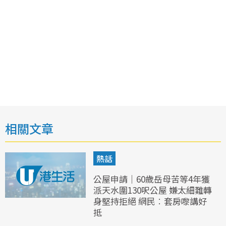
相關文章
熱話
公屋申請｜60歲岳母苦等4年獲
派天水圍130呎公屋 嫌太細難轉
身堅持拒絕 網民︰套房嚟講好
抵