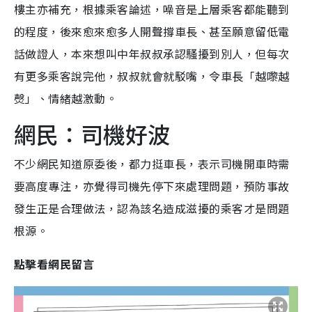
樓主亦補充，根據乘客論述，噪音是上層乘客都能聽到
的程度，後來愈來愈多人開聲撐車長、甚至願意留低電
話做證人，本來想叫中年叔叔承認騷擾到別人，但每次
有更多乘客說完他，叔叔就會就駁嘴，令車長「越嚟越
㷫」、情緒越激動。
網民：司機好波
不少網民知道原委後，都力挺車長，表示司機開車時需
要高度專注，亦覺得司機先停下來處理問題，預防事故
發生正是合理做法，認為該名造成滋擾的乘客才是問題
根源。
點擊看網民留言