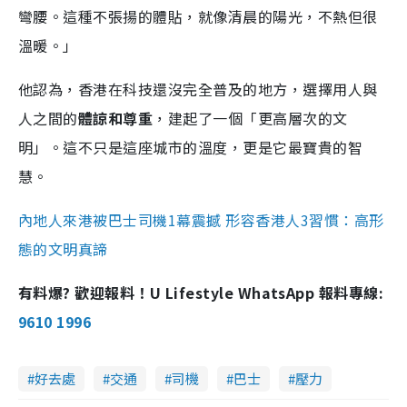
彎腰。這種不張揚的體貼，就像清晨的陽光，不熱但很
溫暖。」
他認為，香港在科技還沒完全普及的地方，選擇用人與
人之間的
體諒和尊重
，建起了一個「更高層次的文
明」。這不只是這座城市的溫度，更是它最寶貴的智
慧。
內地人來港被巴士司機1幕震撼 形容香港人3習慣：高形
態的文明真諦
有料爆? 歡迎報料！U Lifestyle WhatsApp 報料專線:
9610 1996
好去處
交通
司機
巴士
壓力