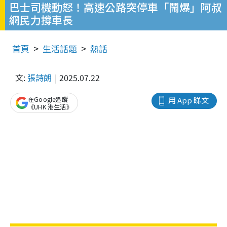
巴士司機動怒！高速公路突停車「鬧爆」阿叔
網民力撐車長
首頁
生活話題
熱話
文:
張詩朗
2025.07.22
在Google追蹤
用 App 睇文
《UHK 港生活》