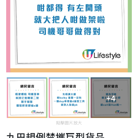
+4
點擊圖片放大
九巴規例禁攜巨型貨品