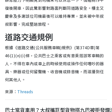
群眾壓力下明顯見到司機未可以休息一下、情緒稍作平
復後開車，因此驚影響對路面判斷同道路安全。樓主又
慶幸及多謝該位司機最後可以維持專業，並未被中年叔
叔影響，完成整趟旅程。
道路交通規例
根據《道路交通(公共服務車輛)規例》(第374D章)第
46(1)(n)(i)條，公共巴士之乘客或有意乘搭該等車輛的
人，不得在車內或車上的時候使用或操作任何嘈吵的器
具、樂器或任何留聲機、收音機或錄音機，而滋擾到任
何其他人。
來源：
Threads
巴士當貨車用？大叔攜巨型貨物搭九巴被拒發爛