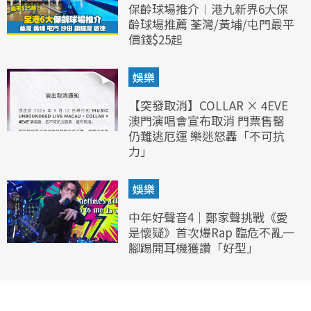
保齡球場推介︱港九新界6大保
齡球場推薦 荃灣/黃埔/屯門最平
價錢$25起
娛樂
【突發取消】COLLAR × 4EVE
澳門演唱會宣布取消 門票售罄
仍難逃厄運 樂迷怒轟「不可抗
力」
娛樂
中年好聲音4｜鄭家聲挑戰《愛
是懷疑》首次爆Rap 臨危不亂一
腳踢開耳機獲讚「好型」