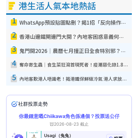
港生活人氣本地熱話
1
WhatsApp預設貼圖點刪？揭1招「反向操作」還原簡潔介面 附3步實測教學
2
香港山邊鐵閘邊門大開？內地客困惑意義何在！網民神回覆：呢種叫法理性防禦
3
鬼門開2026｜農曆七月撞正日全食特別邪？專家警告切忌做一事！揭4大禁忌+2招保平安
4
奪命寄生蟲｜食生菜狂瀉首現死者！疫潮惡化錄1.8萬宗病例 揭洗菜3大謬誤
5
內地客歎港人唔識老！揭港鐵保鮮級冷氣 港人求放過：咪投訴