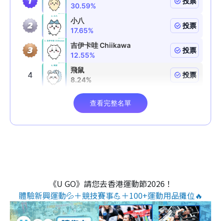
《U GO》請您去香港運動節2026！
體驗新興運動💦＋競技賽事💪＋100+運動用品攤位🔥