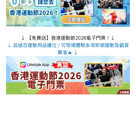
↓ 【免費送】香港運動節2026電子門票！↓
↓ 設過百運動用品攤位 / 可現場體驗多項新穎運動及觀賞
賽事🔥 ↓