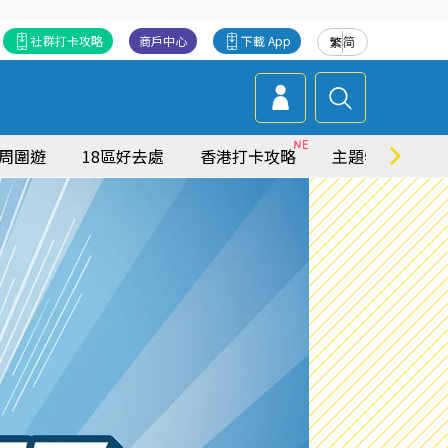
社群打卡攻略
商戶中心
下載 App
繁
简
周圍遊
18區好去處
香港打卡攻略
主題特集