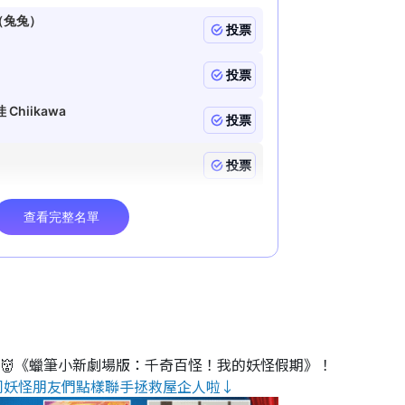
睇👹《蠟筆小新劇場版：千奇百怪！我的妖怪假期》！
同妖怪朋友們點樣聯手拯救屋企人啦↓