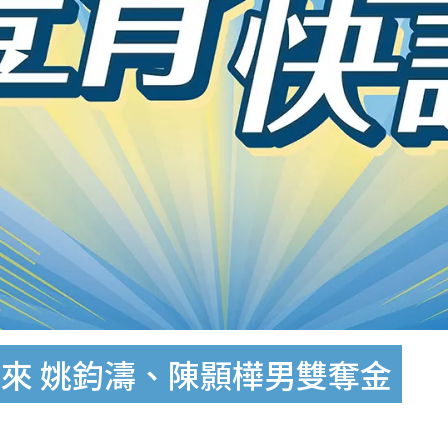
來 姚鈞濤、陳顥樺男雙奪金