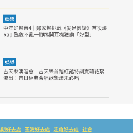
娛樂
中年好聲音4｜鄭家聲挑戰《愛是懷疑》首次爆
Rap 臨危不亂一腳踢開耳機獲讚「好型」
娛樂
古天樂演唱會｜古天樂首踏紅館特訓賣萌花絮
流出！昔日經典合唱歌驚爆未必唱
元朗好去處
荃灣好去處
旺角好去處
社會