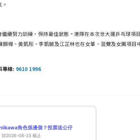
氣。
會繼續努力訓練，保持最佳狀態。港隊在本次世大運乒乓球項
、陳顥樺、黃凱彤、李凱敏及江芷林也在女單、混雙及女團項目
報料專線:
9610 1996