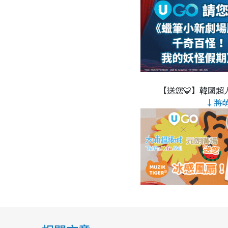
【送您🐯】韓國超人
↓將