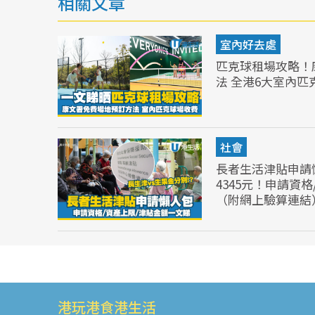
相關文章
室內好去處
匹克球租場攻略！
法 全港6大室內匹
社會
長者生活津貼申請
4345元！申請資
（附網上驗算連結
港玩港食港生活