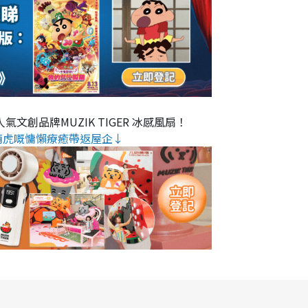
氣文創品牌MUZIK TIGER 冰感風扇！
萌虎嘅慵懶療癒帶返屋企↓