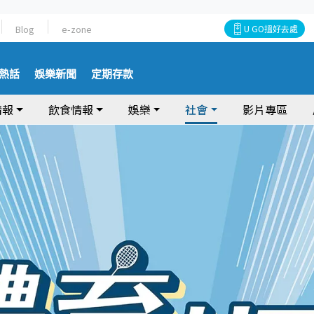
Blog
e-zone
U GO搵好去處
熱話
娛樂新聞
定期存款
情報
飲食情報
娛樂
社會
影片專區