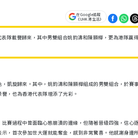
在Google追蹤
《UHK 港生活》
代表隊載譽歸來，其中男雙組合姚鈞濤和陳顥樺，更為港隊贏
色，凱旋歸來。其中，姚鈞濤和陳顥樺組成的男雙組合，於賽
榮譽，也為香港代表隊增添了光彩。
，比賽過程中曾面臨心態崩潰的邊緣，但隨著晉級四強，信心
表示，首次參加世大運就能奪金，感到非常驚喜。他感謝身邊