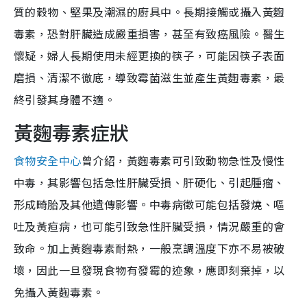
質的穀物、堅果及潮濕的廚具中。長期接觸或攝入黃麴
毒素，恐對肝臟造成嚴重損害，甚至有致癌風險。醫生
懷疑，婦人長期使用未經更換的筷子，可能因筷子表面
磨損、清潔不徹底，導致霉菌滋生並產生黃麴毒素，最
終引發其身體不適。
黃麴毒素症狀
食物安全中心
曾介紹，黃麴毒素可引致動物急性及慢性
中毒，其影響包括急性肝臟受損、肝硬化、引起腫瘤、
形成畸胎及其他遺傳影響。中毒病徵可能包括發燒、嘔
吐及黃疸病，也可能引致急性肝臟受損，情況嚴重的會
致命。加上黃麴毒素耐熱，一般烹調溫度下亦不易被破
壞，因此一旦發現食物有發霉的迹象，應即刻棄掉，以
免攝入黃麴毒素。