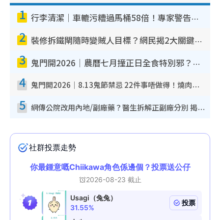
1
行李清潔｜車轆污糟過馬桶58倍！專家警告忌用酒精抹 教1招免污手除菌
2
裝修拆鐵閘隨時變賊人目標？網民揭2大關鍵用途：裝新式等於白裝？附新舊鐵閘分別
3
鬼門開2026｜農曆七月撞正日全食特別邪？專家警告切忌做一事！揭4大禁忌+2招保平安
4
鬼門開2026｜8.13鬼節禁忌 22件事唔做得！燒肉、刺身要少食？半夜勿吹口哨/打呢個電話
5
網傳公院改用內地/副廠藥？醫生拆解正副廠分別 揭4類人換藥隨時出事