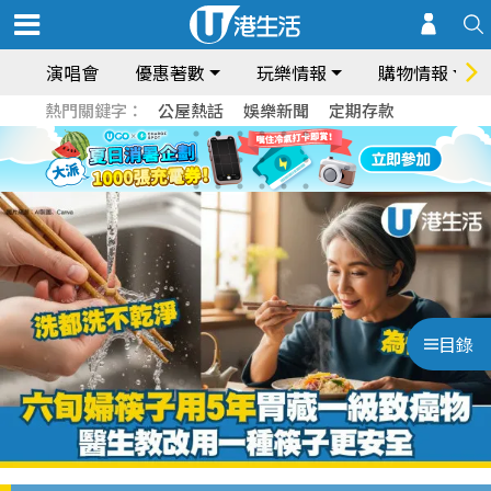
演唱會
優惠著數
玩樂情報
購物情報
熱門關鍵字：
公屋熱話
娛樂新聞
定期存款
目錄