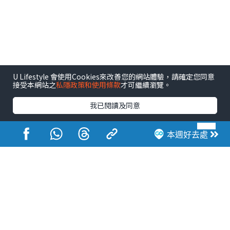
U Lifestyle 會使用Cookies來改善您的網站體驗，請確定您同意
接受本網站之
私隱政策和使用條款
才可繼續瀏覽。
我已閱讀及同意
本週好去處
港玩港食港生活
活動展覽
市集
開倉
尖沙咀好去處
銅鑼灣好去處
元朗好去處
荃灣好去處
旺角好去處
社會
餐廳情報