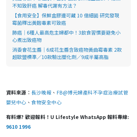
不知致肝癌 解毒代謝有方法？
【食用安全】保鮮盒膠邊可藏 10 億細菌 研究發現
霉菌釋出黃麴毒素可致癌
肺癌｜6種人最高危主婦都中！3飲食習慣要避免小
心煮出致癌物
消委會花生醬｜6成花生醬含致癌物黃曲霉毒素 2款
超歐盟標準／10款驗出塑化劑／9成半屬高脂
資料來源︰
長沙晚報
、
FB@博元婦產科不孕症治療試管
嬰兒中心
、
食物安全中心
有料爆? 歡迎報料！U Lifestyle WhatsApp 報料專線:
9610 1996