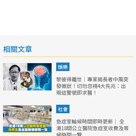
相關文章
娛樂
黎彼得離世｜專家揭長者中風突
發徵狀！切勿忽視4大先兆：出
現這警號即求醫！
社會
急症室輪候時間即時更新｜ 全
港18間公立醫院急症室收費及等
候時間一覽