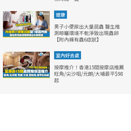
健康
男子小便尿出大量昆蟲 醫生推
測晾曬環境不乾淨致出現蟲卵
【附內褲有蟲6症狀】
室內好去處
按摩推介！香港15間按摩店推薦
旺角/尖沙咀/元朗/大埔最平$98
起