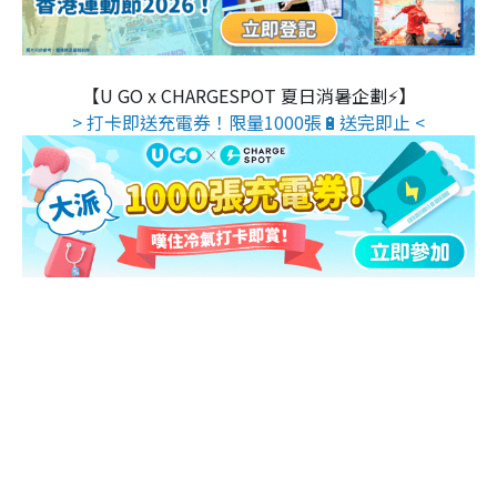
【U GO x CHARGESPOT 夏日消暑企劃⚡】
> 打卡即送充電券！限量1000張🔋送完即止 <