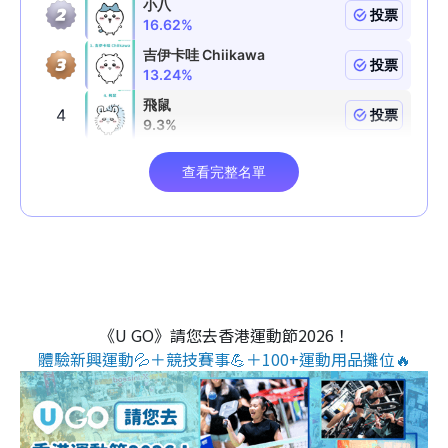
《U GO》請您去香港運動節2026！
體驗新興運動💦＋競技賽事💪＋100+運動用品攤位🔥