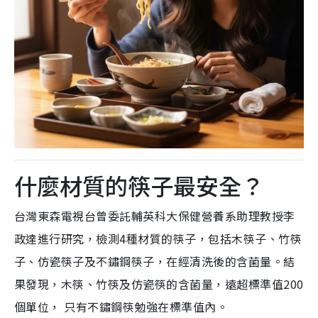
什麼材質的筷子最安全？
台灣東森電視台曾委託輔英科大保健營養系助理教授李
政達進行研究，檢測4種材質的筷子，包括木筷子、竹筷
子、仿瓷筷子及不鏽鋼筷子，在經清洗後的含菌量。結
果發現，木筷、竹筷及仿瓷筷的含菌量，遠超標準值200
個單位， 只有不鏽鋼筷勉強在標準值內。