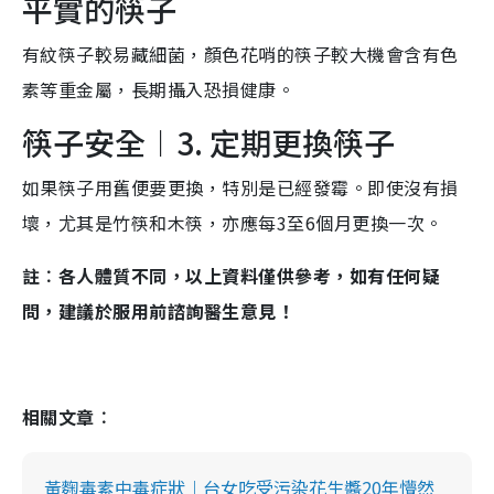
平實的筷子
有紋筷子較易藏細菌，顏色花哨的筷子較大機會含有色
素等重金屬，長期攝入恐損健康。
筷子安全︱3. 定期更換筷子
如果筷子用舊便要更換，特別是已經發霉。即使沒有損
壞，尤其是竹筷和木筷，亦應每3至6個月更換一次。
註︰各人體質不同，以上資料僅供參考，如有任何疑
問，建議於服用前諮詢醫生意見！
相關文章︰
黃麴毒素中毒症狀︱台女吃受污染花生醬20年懵然