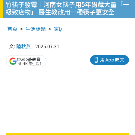
竹筷子發霉︱河南女筷子用5年胃藏大量「一
級致癌物」 醫生教改用一種筷子更安全
首頁
生活話題
家居
文:
陸秋燕
2025.07.31
在Google追蹤
用 App 睇文
《UHK 港生活》