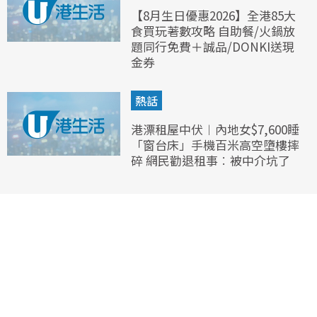
【8月生日優惠2026】全港85大
食買玩著數攻略 自助餐/火鍋放
題同行免費＋誠品/DONKI送現
金券
熱話
港漂租屋中伏︱內地女$7,600睡
「窗台床」手機百米高空墮樓摔
碎 網民勸退租事︰被中介坑了