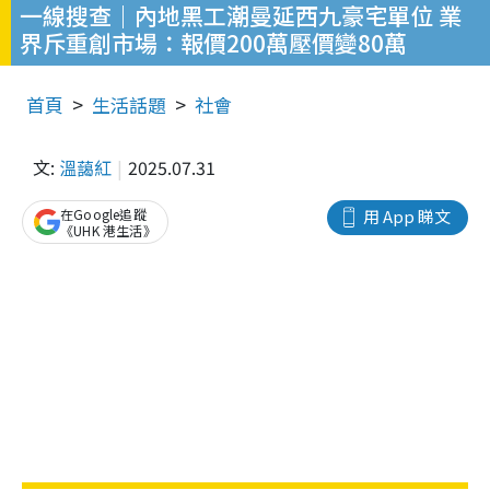
一線搜查｜內地黑工潮曼延西九豪宅單位 業
界斥重創市場：報價200萬壓價變80萬
首頁
生活話題
社會
文:
溫藹紅
2025.07.31
在Google追蹤
用 App 睇文
《UHK 港生活》