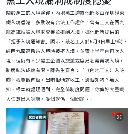
關於黑工的入境途徑，內地黑工透露他們多由深圳經東
鐵入境香港，多數沒有合法工作證件。曾有工人在西九
龍高鐵站被入境處查獲並拒絕入境，據他們所提供的
「拒予入境通知書」顯示，該名工人於6月9日早上9時，
經西九龍高鐵站入境時被拒入境，並禁止半年內再次入
境。但仍有不少黑工企圖以旅遊或度尺名義再次入境，
制度執法成效有限。陳先生直言：「（內地工人）入咗
嚟，我買飯俾佢，出嚟佢哋就收工，邊個知啫？無人
知，根本就處理唔到，完全係制度問題！你俾好大量嘅
人任意出入呀嘛，呢個就係一個問題。」