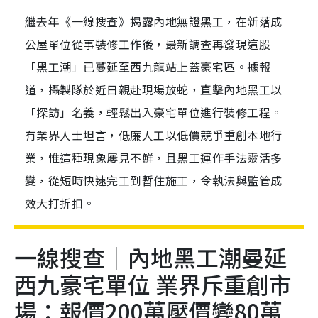
繼去年《一線搜查》揭露內地無證黑工，在新落成
公屋單位從事裝修工作後，最新調查再發現這股
「黑工潮」已蔓延至西九龍站上蓋豪宅區。據報
道，攝製隊於近日親赴現場放蛇，直擊內地黑工以
「探訪」名義，輕鬆出入豪宅單位進行裝修工程。
有業界人士坦言，低廉人工以低價競爭重創本地行
業，惟這種現象屢見不鮮，且黑工運作手法靈活多
變，從短時快速完工到暫住施工，令執法與監管成
效大打折扣。
一線搜查｜內地黑工潮曼延
西九豪宅單位 業界斥重創市
場：報價200萬壓價變80萬