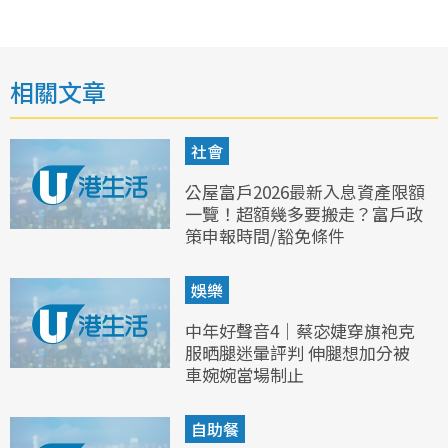
相關文章
社會
公屋富戶2026最新入息資產限額
一覽！超額幾多要搬走？富戶政
策申報時間/豁免條件
娛樂
中年好聲音4｜蔡宓婕穿旗袍克
服晒腿迷暈評判 伸腿想加分被
車婉婉當場制止
自助餐