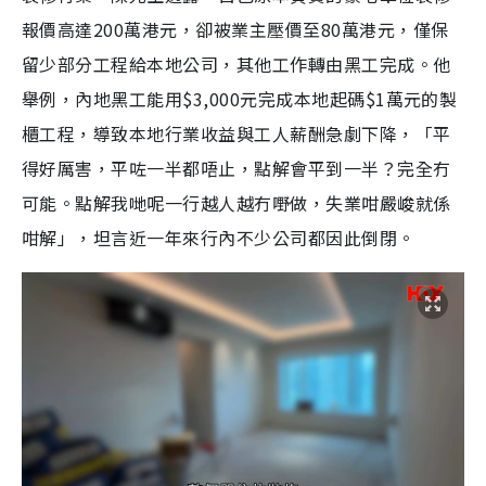
報價高達200萬港元，卻被業主壓價至80萬港元，僅保
留少部分工程給本地公司，其他工作轉由黑工完成。他
舉例，內地黑工能用$3,000元完成本地起碼$1萬元的製
櫃工程，導致本地行業收益與工人薪酬急劇下降，「平
得好厲害，平咗一半都唔止，點解會平到一半？完全冇
可能。點解我哋呢一行越人越冇嘢做，失業咁嚴峻就係
咁解」，坦言近一年來行內不少公司都因此倒閉。