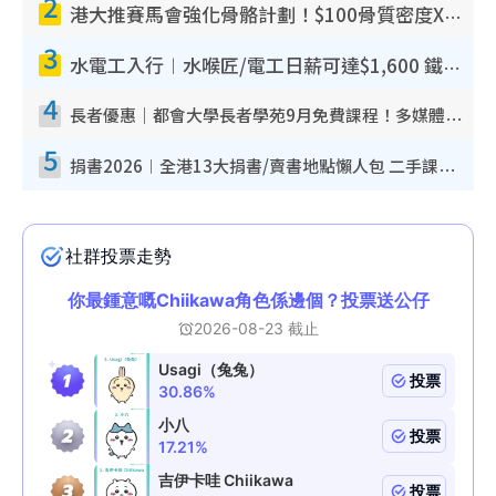
2
港大推賽馬會強化骨骼計劃！$100骨質密度X光檢查 完成免費運動訓練送超市禮券！附參加資格
3
水電工入行︱水喉匠/電工日薪可達$1,600 鐵飯碗職業難被AI取代！附薪酬參考＋入行考牌途徑
4
長者優惠｜都會大學長者學苑9月免費課程！多媒體/微電影創作/網絡安全 附報名方法教學
5
捐書2026︱全港13大捐書/賣書地點懶人包 二手課本最高$150＋舊書換免費咖啡/戲票