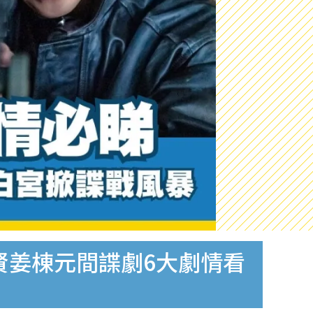
智賢姜棟元間諜劇6大劇情看