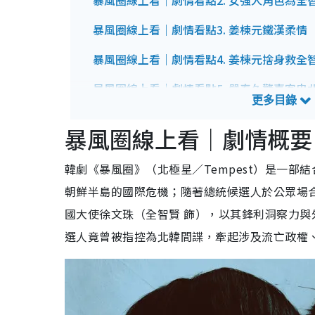
暴風圈線上看｜劇情看點2. 女強人角色為全
暴風圈線上看｜劇情看點3. 姜棟元鐵漢柔情
暴風圈線上看｜劇情看點4. 姜棟元捨身救全
暴風圈線上看｜劇情看點5. 嚴泰久驚喜客串
暴風圈線上看｜劇情看點6. 超強製作團隊打
暴風圈線上看｜劇情概要
暴風圈線上看｜演員角色陣容
1. 全智賢飾演：徐文珠
韓劇《暴風圈》（北極星／Tempest）是一
2. 姜棟元飾演山浩
朝鮮半島的國際危機；隨著總統候選人於公眾場
3. 金海淑飾演：蔡京信
國大使徐文珠（全智賢 飾），以其鋒利洞察力
4. 朴海俊飾演：俊益
5. 吳正世飾演：俊相
選人竟曾被指控為北韓間諜，牽起涉及流亡政權
6. 趙約翰 飾 美國助理國務卿
暴風圈線上看｜Disney+上架日期/集數
暴風圈線上看｜預告片