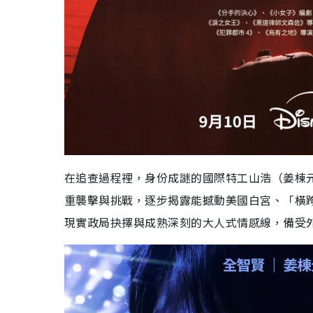
在追查過程裡，身份成謎的國際特工山浩（姜棟
重襲擊與挑戰，逐步揭露能撼動美國白宮、「橫
現實政局抉擇與成熟深刻的大人式情感線，備受