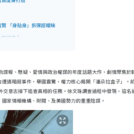
智賢度身打造
智賢 「身貼身」拆彈超曖昧
北韓領導人
造
部結合諜報、懸疑、愛情與政治權謀的年度話題大作，劇情聚焦於
合遭遇暗殺事件，舉國震驚，權力核心揭開「潘朵拉盒子」。
與外交意志接下追查真相的任務。徐文珠調查過程中發現，這名
、國家情報機構、財閥、及美國勢力的重重陰謀。