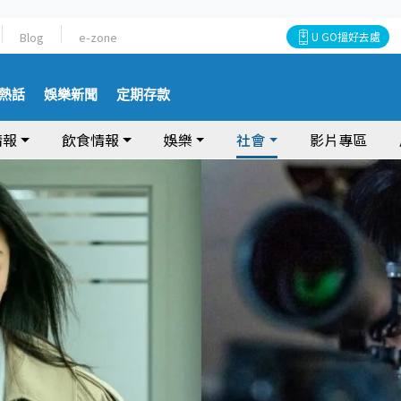
Blog
e-zone
U GO搵好去處
熱話
娛樂新聞
定期存款
情報
飲食情報
娛樂
社會
影片專區