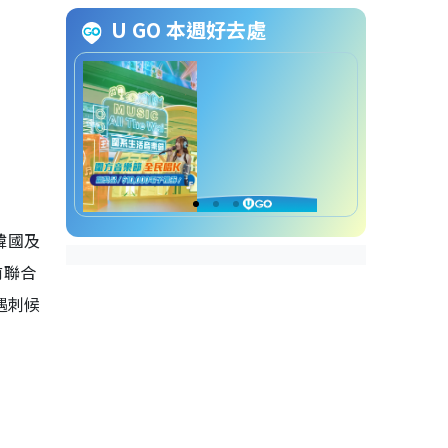
元捨身救全智賢 「身貼身」拆彈
U GO 本週好去處
超曖昧
暴風圈線上看｜劇情看點5. 嚴泰
久驚喜客串北韓領導人
暴風圈線上看｜劇情看點6. 超強
製作團隊打造
暴風圈線上看｜演員角色陣容
韓國及
1. 全智賢飾演：徐文珠
2. 姜棟元飾演山浩
前聯合
3. 金海淑飾演：蔡京信
遇刺候
4. 朴海俊飾演：俊益
5. 吳正世飾演：俊相
6. 趙約翰 飾 美國助理國務
卿
暴風圈線上看｜Disney+上架日