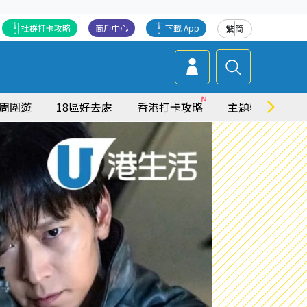
社群打卡攻略
商戶中心
下載 App
繁
简
周圍遊
18區好去處
香港打卡攻略
主題特集