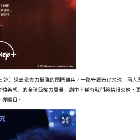
元 飾）過去是實力最強的國際傭兵，一路守護著徐文珠。兩人
跨韓美朝」的全球級權力風暴。劇中不僅有戰鬥與情報交鋒，
外界矚目。