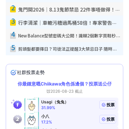
2
鬼門開2026｜8.13鬼節禁忌 22件事唔做得！燒肉、刺身要少食？半夜勿吹口哨/打呢個電話
3
行李清潔｜車轆污糟過馬桶58倍！專家警告忌用酒精抹 教1招免污手除菌
4
New Balance型號密碼大公開！識睇2個數字買鞋秒知功能免中伏 附5大熱門鞋款
5
剪頭髮都要擇日？司徒法正提醒3大禁忌日子 隨時剪走財運！呢日剪髮恐「剪壽命」？