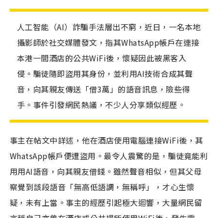
人工智能（AI）詐騙手法層出不窮，近日，一名本地
攝影師於社交媒體發文，指其WhatsApp帳戶在連接
本港一間酒店的公共WiFi後，懷疑因此被黑客入
侵。騙徒隨即盜用其身份，並利用AI技術合成其聲
音，向其親友傳送「借3萬」的語音訊息，險些得
手。事件引發網民熱議，不少人分享類似經歷。
事主在帖文中詳述，他在酒店使用電腦連接WiFi後，其
WhatsApp帳戶便遭盜用。最令人震驚的是，騙徒竟能利
用用AI語音，向其親友借錢。雖然聲音相似，但其父母
察覺到該段語音「無高低語調，無稱呼」，才心生懷
疑，未有上當。事主的經歷引起極大迴響，大量網民留