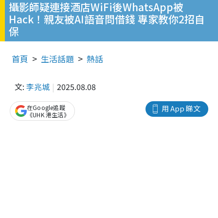
攝影師疑連接酒店WiFi後WhatsApp被
Hack！親友被AI語音問借錢 專家教你2招自
保
首頁
生活話題
熱話
文:
李兆城
2025.08.08
在Google追蹤
用 App 睇文
《UHK 港生活》