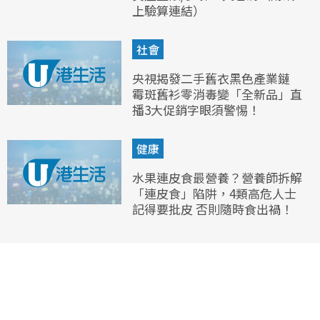
上驗算連結）
社會
央視揭發二手舊衣黑色產業鏈
霉斑舊衫零消毒變「全新品」直
播3大促銷字眼須警惕！
健康
水果連皮食最營養？營養師拆解
「連皮食」陷阱，4類高危人士
記得要批皮 否則隨時食出禍！