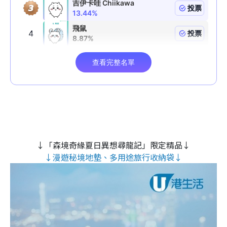
↓「森境奇緣夏日異想尋龍記」限定精品↓
↓漫遊秘境地墊、多用途旅行收納袋↓