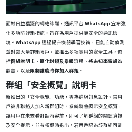
面對日益猖獗的網絡詐騙，通訊平台
WhatsApp
宣布強
化多項防詐騙措施，旨在為用戶提供更安全的通訊環
境。
WhatsApp
透過提升機器學習技術，已能自動偵測
並封鎖大量詐騙帳戶，並推出多項實用的安全工具，包
括
群組說明卡
、
簡化封鎖及舉報流程
、
將未知來電設為
靜音
，以及
限制誰能將你加入群組
。
群組「安全概覽」說明卡
新推出的「安全概覽」功能，專為群組訊息設計。當用
戶被非聯絡人加入新群組時，系統將會顯示安全概覽，
讓用戶在未查看對話內容前，即可了解群組的關鍵資訊
及安全提示，並有權即時退出。若用戶認為該群組可能