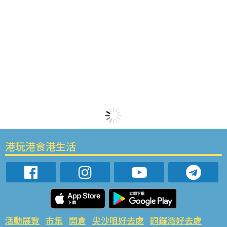
港玩港食港生活
活動展覽
市集
開倉
尖沙咀好去處
銅鑼灣好去處