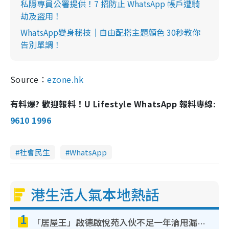
私隱專員公署提供！7 招防止 WhatsApp 帳戶遭騎
劫及盜用！
WhatsApp變身秘技｜自由配搭主題顏色 30秒教你
告別單調！
Source：
ezone.hk
有料爆? 歡迎報料！U Lifestyle WhatsApp 報料專線:
9610 1996
社會民生
WhatsApp
港生活人氣本地熱話
1
「居屋王」啟德啟悅苑入伙不足一年淪甩漏之王！插頭噴火花致大停電 多戶業主全屋家電報銷