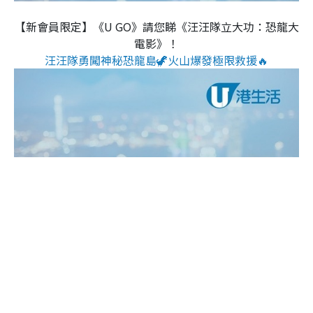
【新會員限定】《U GO》請您睇《汪汪隊立大功：恐龍大
電影》！
汪汪隊勇闖神秘恐龍島🦖火山爆發極限救援🔥