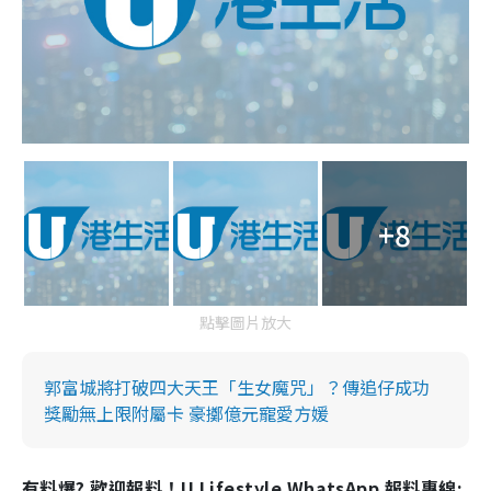
+8
點擊圖片放大
郭富城將打破四大天王「生女魔咒」？傳追仔成功
獎勵無上限附屬卡 豪擲億元寵愛方媛
有料爆? 歡迎報料！U Lifestyle WhatsApp 報料專線: