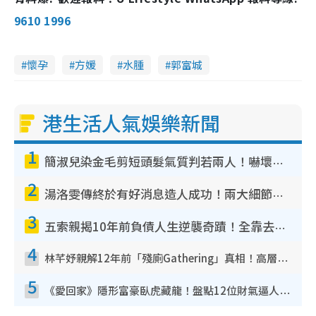
9610 1996
懷孕
方媛
水腫
郭富城
港生活人氣娛樂新聞
1
簡淑兒染金毛剪短頭髮氣質判若兩人！嚇壞老公麥大力都認唔出：「你做咩事？」
2
湯洛雯傳終於有好消息造人成功！兩大細節曝孕味極濃惹猜測：大肚婆先會咁！
3
五索親揭10年前負債人生逆襲奇蹟！全靠去一地方轉運後即遇上馬先生
4
林芊妤親解12年前「殘廁Gathering」真相！高層解約一句話重創尊嚴至今拒返TVB
5
《愛回家》隱形富豪臥虎藏龍！盤點12位財氣逼人的有錢藝人：呢位靚女3億身家唔憂做