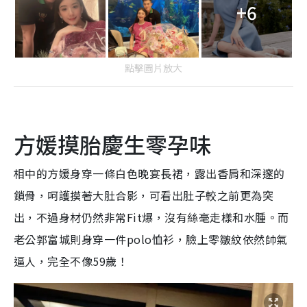
+6
點擊圖片放大
方媛摸胎慶生零孕味
相中的方媛身穿一條白色晚宴長裙，露出香肩和深邃的
鎖骨，呵護摸著大肚合影，可看出肚子較之前更為突
出，不過身材仍然非常Fit爆，沒有絲毫走樣和水腫。而
老公郭富城則身穿一件polo恤衫，臉上零皺紋依然帥氣
逼人，完全不像59歲！