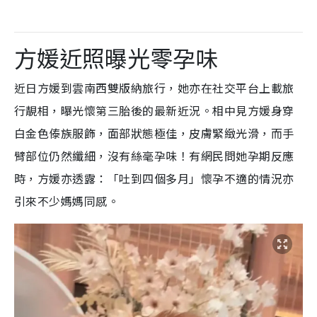
方媛近照曝光零孕味
近日方媛到雲南西雙版納旅行，她亦在社交平台上載旅
行靚相，曝光懷第三胎後的最新近況。相中見方媛身穿
白金色傣族服飾，面部狀態極佳，皮膚緊緻光滑，而手
臂部位仍然纖細，沒有絲毫孕味！有網民問她孕期反應
時，方媛亦透露：「吐到四個多月」懷孕不適的情況亦
引來不少媽媽同感。