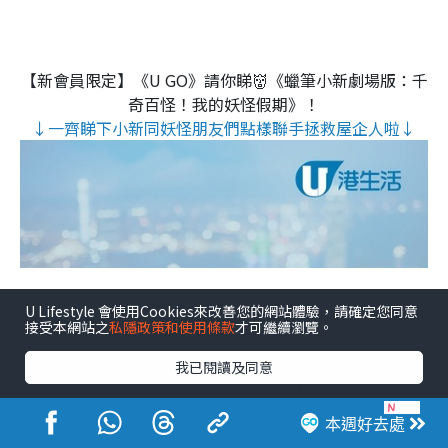
【新會員限定】《U GO》請你睇👹《蠟筆小新劇場版：千
奇百怪！我的妖怪假期》！
↓一齊睇下小新同妖怪朋友們點樣聯手拯救屋企人啦↓
【U GO x CHARGESPOT 夏日消暑企劃⚡】
U Lifestyle 會使用Cookies來改善您的網站體驗，請確定您同意
> 打卡即送充電券！限量1000張🔋送完即止 <
接受本網站之
私隱政策和使用條款
才可繼續瀏覽。
我已閱讀及同意
本週好去處