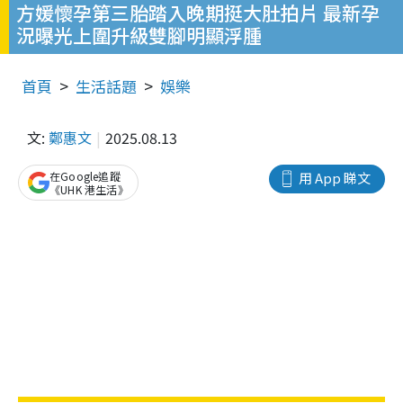
方媛懷孕第三胎踏入晚期挺大肚拍片 最新孕
況曝光上圍升級雙腳明顯浮腫
首頁
生活話題
娛樂
文:
鄭惠文
2025.08.13
在Google追蹤
用 App 睇文
《UHK 港生活》