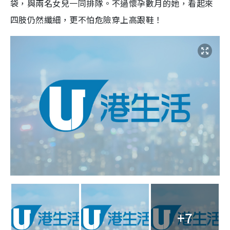
袋，與兩名女兒一同排隊。不過懷孕數月的她，看起來
四肢仍然纖細，更不怕危險穿上高跟鞋！
+7