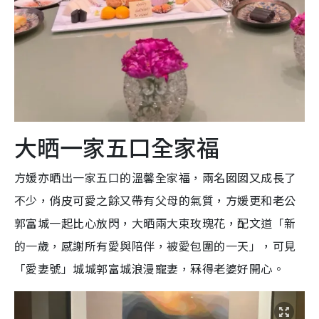
大晒一家五口全家福
方媛亦晒出一家五口的溫馨全家福，兩名囡囡又成長了
不少，俏皮可愛之餘又帶有父母的氣質，方媛更和老公
郭富城一起比心放閃，大晒兩大束玫瑰花，配文道「新
的一歲，感謝所有愛與陪伴，被愛包圍的一天」，可見
「愛妻號」城城郭富城浪漫寵妻，冧得老婆好開心。