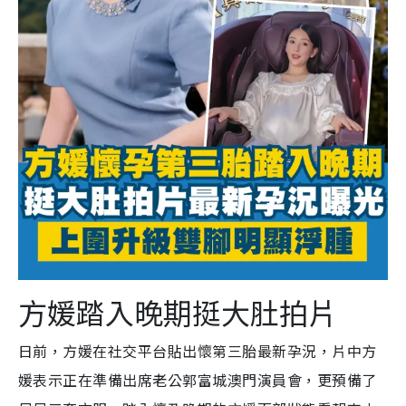
方媛踏入晚期挺大肚拍片
日前，方媛在社交平台貼出懷第三胎最新孕況，片中方
媛表示正在準備出席老公郭富城澳門演員會，更預備了