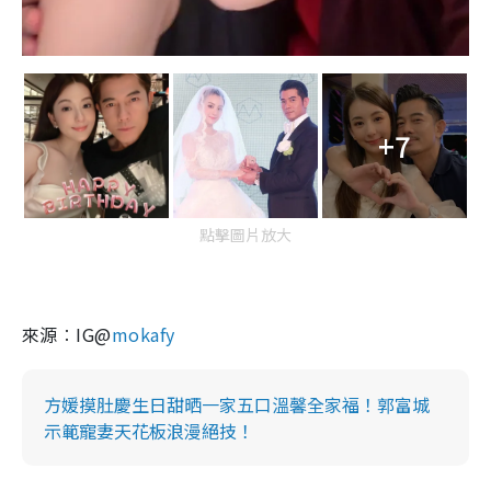
+7
點擊圖片放大
來源︰IG@
mokafy
方媛摸肚慶生日甜晒一家五口溫馨全家福！郭富城
示範寵妻天花板浪漫絕技！