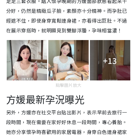
足足三套衣服。踏入懷孕晚期的方媛面部狀態看起來十
分好，仍然是精緻瓜子臉，素顏亦十分精神。而孕肚已
經遮不住，即使身穿寬鬆連身裙，亦看得出巨肚。不過
在展示穿搭時，就明顯見到雙腳浮腫，孕味相當濃！
+13
點擊圖片放大
方媛最新孕況曝光
另外，方媛亦在社交平台貼出影片，表示早前去旅行一
段時間，現在需要在家好好休息一段時間，專心養胎。
她亦分享懷孕時喜歡用的家居電器，身穿白色連身裙家