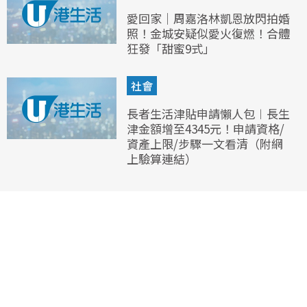
愛回家｜周嘉洛林凱恩放閃拍婚
照！金城安疑似愛火復燃！合體
狂發「甜蜜9式」
社會
長者生活津貼申請懶人包︱長生
津金額增至4345元！申請資格/
資產上限/步驟一文看清（附網
上驗算連結）