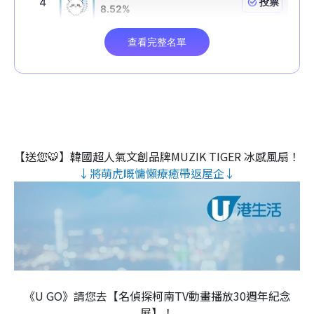
【送您🐯】韓國超人氣文創品牌MUZIK TIGER 冰感風扇！
↓將萌虎嘅慵懶療癒帶返屋企↓
《U GO》請您去【名偵探柯南TV動畫播放30週年紀念
展】！