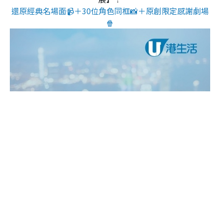
還原經典名場面📹＋30位角色同框📸＋原創限定感謝劇場
🍿