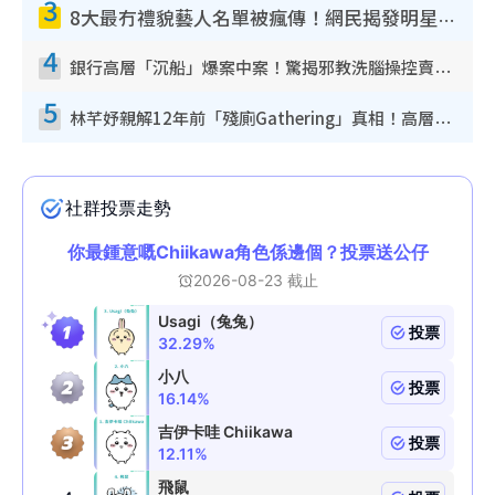
3
8大最冇禮貌藝人名單被瘋傳！網民揭發明星真面目 一致數臭呢位係無品天花板？
4
銀行高層「沉船」爆案中案！驚揭邪教洗腦操控賣淫被吞600萬 幕後黑手講多錯多
5
林芊妤親解12年前「殘廁Gathering」真相！高層解約一句話重創尊嚴至今拒返TVB