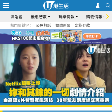
演唱會
優惠著數
玩樂情報
購物情報
熱門關鍵字：
公屋熱話
娛樂新聞
定期存款