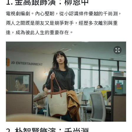
1. 金高銀飾演：柳恩中
電視劇編劇。內心堅韌，從小認識條件優越的千尚淵，
兩人之間既是朋友又是競爭對手，經歷多次離別與重
逢，成為彼此人生的重要存在。
2. 朴智賢飾演：千尚淵