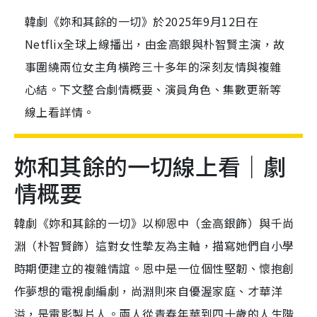
韓劇《妳和其餘的一切》於2025年9月12日在
Netflix全球上線播出，由金高銀與朴智賢主演，故
事圍繞兩位女主角橫跨三十多年的深刻友情與複雜
心結。下文整合劇情概要、演員角色、集數更新等
線上看詳情。
妳和其餘的一切線上看｜劇
情概要
韓劇《妳和其餘的一切》以柳恩中（金高銀飾）與千尚
淵（朴智賢飾）這對女性摯友為主軸，描寫她們自小學
時期便建立的複雜情誼。恩中是一位個性堅韌、懷抱創
作夢想的電視劇編劇，尚淵則來自優渥家庭、才華洋
溢，是電影製片人。兩人從青春年華到四十歲的人生階