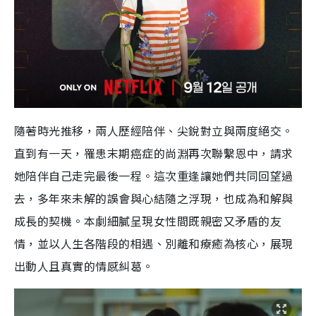
隨著時光推移，兩人歷經陪伴、尖銳對立與兩度絕交。
直到有一天，罹患末期癌症的尚淵再次聯繫恩中，請求
她陪伴自己走完最後一程。這次重逢讓她們共同回望過
去，多年來未解的誤會與心結隨之浮現，也成為和解與
成長的契機。本劇細膩呈現女性間既親密又矛盾的友
情，並以人生各階段的相遇、別離和療癒為核心，展現
出動人且真實的情感糾葛。