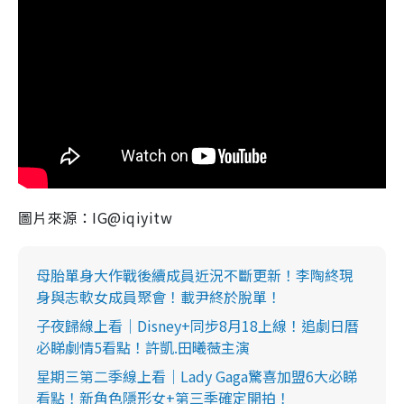
圖片來源：IG@iqiyitw
母胎單身大作戰後續成員近況不斷更新！李陶終現
身與志軟女成員聚會！載尹終於脫單！
子夜歸線上看｜Disney+同步8月18上線！追劇日曆
必睇劇情5看點！許凱.田曦薇主演
星期三第二季線上看｜Lady Gaga驚喜加盟6大必睇
看點！新角色隱形女+第三季確定開拍！