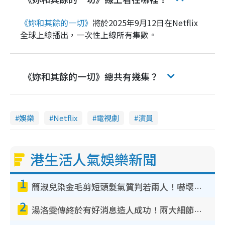
《妳和其餘的一切》
將於2025年9月12日在Netflix
全球上線播出，一次性上線所有集數。
《妳和其餘的一切》總共有幾集？
娛樂
Netflix
電視劇
演員
港生活人氣娛樂新聞
1
簡淑兒染金毛剪短頭髮氣質判若兩人！嚇壞老公麥大力都認唔出：「你做咩事？」
2
湯洛雯傳終於有好消息造人成功！兩大細節曝孕味極濃惹猜測：大肚婆先會咁！