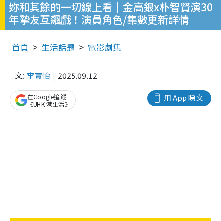
妳和其餘的一切線上看｜金高銀x朴智賢演30
年摯友互飆戲！演員角色/集數更新詳情
首頁
生活話題
電影劇集
文:
李寶怡
2025.09.12
在Google追蹤
用 App 睇文
《UHK 港生活》