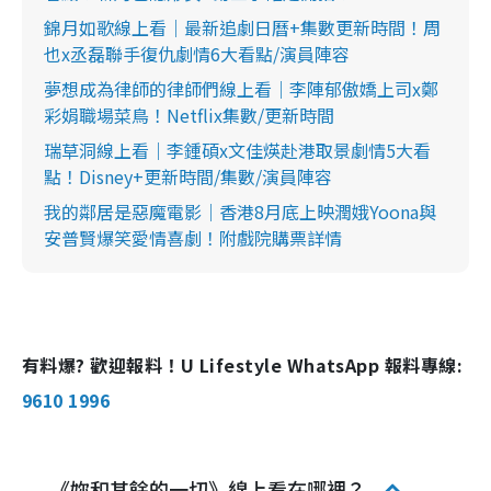
錦月如歌線上看｜最新追劇日曆+集數更新時間！周
也x丞磊聯手復仇劇情6大看點/演員陣容
夢想成為律師的律師們線上看｜李陣郁傲嬌上司x鄭
彩娟職場菜鳥！Netflix集數/更新時間
瑞草洞線上看｜李鍾碩x文佳煐赴港取景劇情5大看
點！Disney+更新時間/集數/演員陣容
我的鄰居是惡魔電影｜香港8月底上映潤娥Yoona與
安普賢爆笑愛情喜劇！附戲院購票詳情
有料爆? 歡迎報料！U Lifestyle WhatsApp 報料專線:
9610 1996
《妳和其餘的一切》線上看在哪裡？