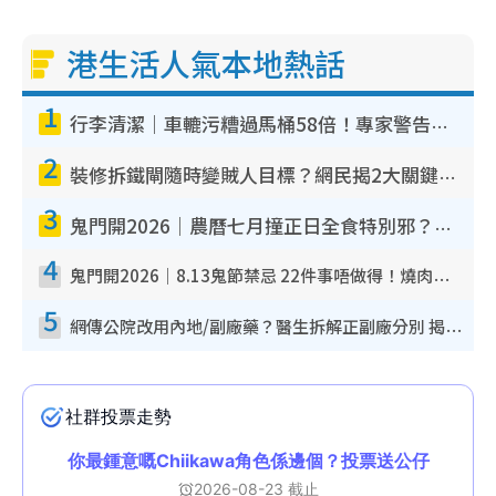
港生活人氣本地熱話
1
行李清潔｜車轆污糟過馬桶58倍！專家警告忌用酒精抹 教1招免污手除菌
2
裝修拆鐵閘隨時變賊人目標？網民揭2大關鍵用途：裝新式等於白裝？附新舊鐵閘分別
3
鬼門開2026｜農曆七月撞正日全食特別邪？專家警告切忌做一事！揭4大禁忌+2招保平安
4
鬼門開2026｜8.13鬼節禁忌 22件事唔做得！燒肉、刺身要少食？半夜勿吹口哨/打呢個電話
5
網傳公院改用內地/副廠藥？醫生拆解正副廠分別 揭4類人換藥隨時出事