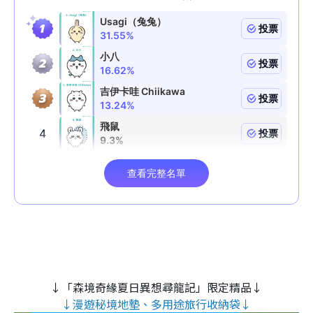
↓「森境奇緣夏日異想尋龍記」限定精品↓
↓漫遊秘境地墊、多用途旅行收納袋↓