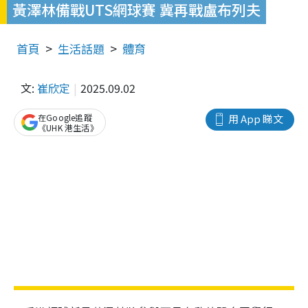
黃澤林備戰UTS網球賽 冀再戰盧布列夫
首頁
生活話題
體育
文:
崔欣定
2025.09.02
在Google追蹤
用 App 睇文
《UHK 港生活》