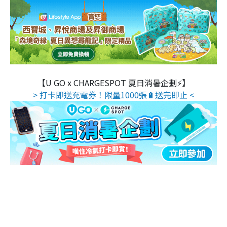
【U GO x CHARGESPOT 夏日消暑企劃⚡】
> 打卡即送充電券！限量1000張🔋送完即止 <