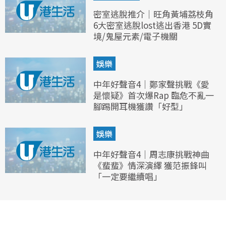
密室逃脫推介｜旺角黃埔荔枝角
6大密室逃脫lost逃出香港 5D實
境/鬼屋元素/電子機關
娛樂
中年好聲音4｜鄭家聲挑戰《愛
是懷疑》首次爆Rap 臨危不亂一
腳踢開耳機獲讚「好型」
娛樂
中年好聲音4｜周志康挑戰神曲
《蜚蜚》情深演繹 獲范振鋒叫
「一定要繼續唱」