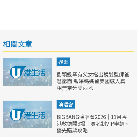
相關文章
娛樂
劉穎鏇罕有父女檔出鏡髮型師爸
爸露面 親曝媽媽留美國感人真
相無奈分隔兩地
演唱會
BIGBANG演唱會2026｜11月香
港啟德開3場！實名制VIP申請、
優先購票攻略