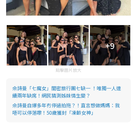
+9
點擊圖片放大
佘詩曼「七魔女」閨密旅行團七缺一 ！唯獨一人連
續兩年缺席！網民猜測姊妹情生變？
佘詩曼自爆多年冇停過拍拖？！直言想做媽媽：我
唔可以停落嚟！50歲獲封「凍齡女神」