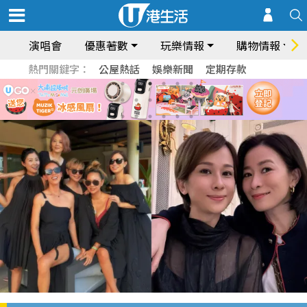
演唱會
優惠著數
玩樂情報
購物情報
熱門關鍵字：
公屋熱話
娛樂新聞
定期存款