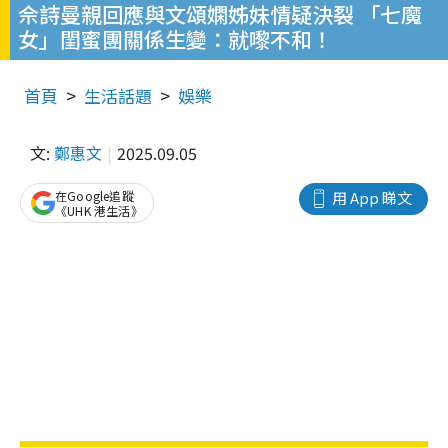
佘詩曼親回應與文頌嫻姊妹情疑決裂 「七魔
女」閨蜜團關係生變：就嚟不和！
首頁
生活話題
娛樂
文:
鄭惠文
2025.09.05
在Google追蹤
用 App 睇文
《UHK 港生活》