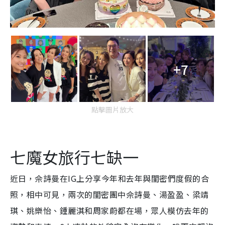
+7
點擊圖片放大
七魔女旅行七缺一
近日，佘詩曼在IG上分享今年和去年與閨密們度假的合
照，相中可見，兩次的閨密團中佘詩曼、湯盈盈、梁靖
琪、姚樂怡、鍾麗淇和周家蔚都在場，眾人模仿去年的