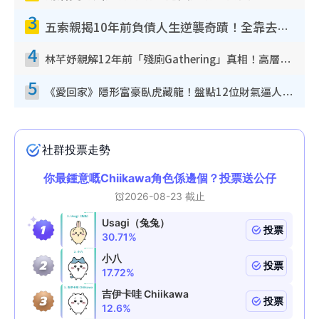
3
五索親揭10年前負債人生逆襲奇蹟！全靠去一地方轉運後即遇上馬先生
4
林芊妤親解12年前「殘廁Gathering」真相！高層解約一句話重創尊嚴至今拒返TVB
5
《愛回家》隱形富豪臥虎藏龍！盤點12位財氣逼人的有錢藝人：呢位靚女3億身家唔憂做