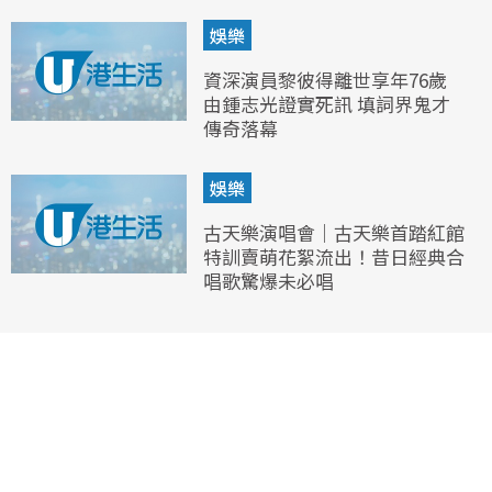
娛樂
資深演員黎彼得離世享年76歲
由鍾志光證實死訊 填詞界鬼才
傳奇落幕
娛樂
古天樂演唱會｜古天樂首踏紅館
特訓賣萌花絮流出！昔日經典合
唱歌驚爆未必唱