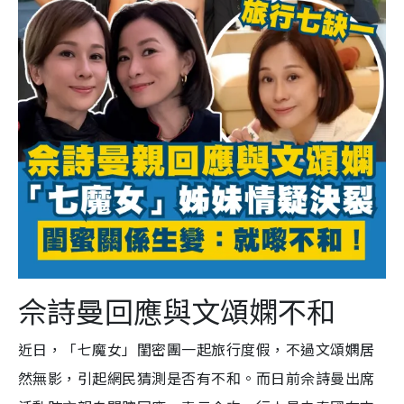
佘詩曼回應與文頌嫻不和
近日，「七魔女」閨密團一起旅行度假，不過文頌嫻居
然無影，引起網民猜測是否有不和。而日前佘詩曼出席