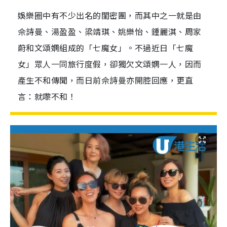
娛樂圈中有不少出名的閨密團，而其中之一就是由
佘詩曼、湯盈盈、梁靖琪、姚樂怡、鍾麗淇、周家
蔚和文頌嫻組成的「七魔女」。不過近日「七魔
女」眾人一同旅行度假，卻獨欠文頌嫻一人，因而
產生不和傳聞，而日前佘詩曼亦開腔回應，更直
言：就嚟不和！