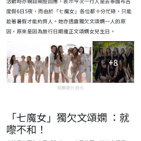
活動時亦親自開腔回應，表示今次一行人是去泰國布吉
度假6日5夜，而由於「七魔女」各位都十分忙碌，只能
趁著暑假才能約齊人。她亦透露獨欠文頌嫻一人的原
因，原來是因為旅行日期撞正文頌嫻女兒生日。
+8
點擊圖片放大
「七魔女」獨欠文頌嫻 ：就
嚟不和！