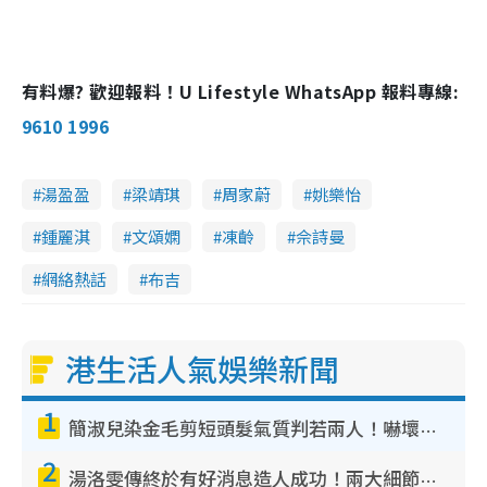
有料爆? 歡迎報料！U Lifestyle WhatsApp 報料專線:
9610 1996
湯盈盈
梁靖琪
周家蔚
姚樂怡
鍾麗淇
文頌嫻
凍齡
佘詩曼
網絡熱話
布吉
港生活人氣娛樂新聞
1
簡淑兒染金毛剪短頭髮氣質判若兩人！嚇壞老公麥大力都認唔出：「你做咩事？」
2
湯洛雯傳終於有好消息造人成功！兩大細節曝孕味極濃惹猜測：大肚婆先會咁！