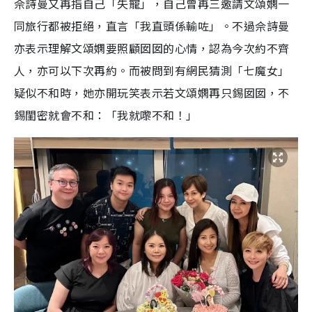
佘詩曼又再指自己「失寵」，自己曾再三邀請文頌嫻一
同旅行都被拒絕，直言「我直頭係輸咗」。不過佘詩曼
亦表示理解文頌嫻要照顧囡囡的心情，認為今次約不齊
人，亦可以下次再約。而被問到有網民猜測「七魔女」
疑似不和時，她亦開玩笑表示若文頌嫻再只錫囡囡，不
錫閨密就會不和：「我就嚟不和！」