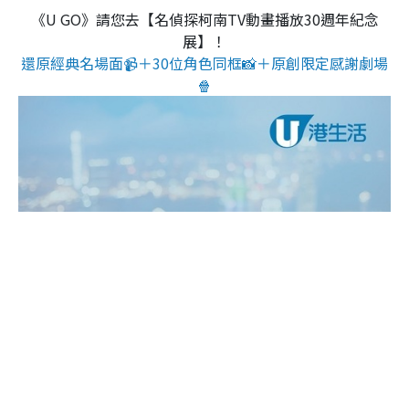
《U GO》請您去【名偵探柯南TV動畫播放30週年紀念
展】！
還原經典名場面📹＋30位角色同框📸＋原創限定感謝劇場
🍿