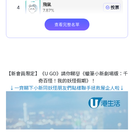
【新會員限定】《U GO》請你睇👹《蠟筆小新劇場版：千
奇百怪！我的妖怪假期》！
↓一齊睇下小新同妖怪朋友們點樣聯手拯救屋企人啦↓