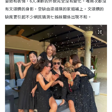
姿勢和表情，6人凍齡的外貌完全沒有變化。唯兩次都沒
有文頌嫻的身影，空缺由梁靖琪的家姐補上，文頌嫻的
缺席更引起不少網民猜測七姊妹關係出現不和。