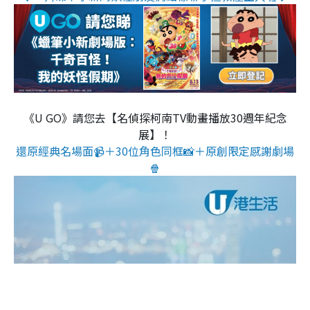
《U GO》請您去【名偵探柯南TV動畫播放30週年紀念
展】！
還原經典名場面📹＋30位角色同框📸＋原創限定感謝劇場
🍿