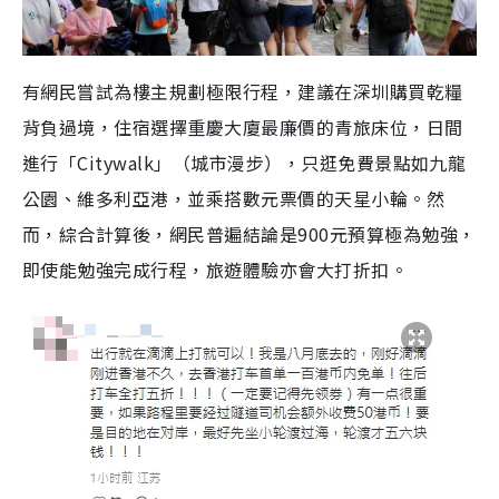
有網民嘗試為樓主規劃極限行程，建議在深圳購買乾糧
背負過境，住宿選擇重慶大廈最廉價的青旅床位，日間
進行「Citywalk」（城市漫步），只逛免費景點如九龍
公園、維多利亞港，並乘搭數元票價的天星小輪。然
而，綜合計算後，網民普遍結論是900元預算極為勉強，
即使能勉強完成行程，旅遊體驗亦會大打折扣。