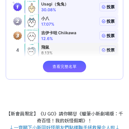
【新會員限定】《U GO》請你睇👹《蠟筆小新劇場版：千
奇百怪！我的妖怪假期》！
↓一齊睇下小新同妖怪朋友們點樣聯手拯救屋企人啦↓