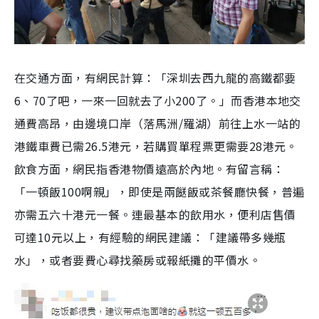
在交通方面，有網民計算：「深圳去西九龍的高鐵都要
6、70了吧，一來一回就去了小200了。」而香港本地交
通費高昂，由邊境口岸（落馬洲/羅湖）前往上水一站的
港鐵車費已需26.5港元，若購買單程票更需要28港元。
飲食方面，網民指香港物價遠高於內地。有留言稱：
「一頓飯100啊親」，即使是兩餸飯或茶餐廳快餐，普遍
亦需五六十港元一餐。連最基本的飲用水，便利店售價
可達10元以上，有經驗的網民建議：「建議帶多幾瓶
水」，或者要費心尋找藥房或報紙攤的平價水。