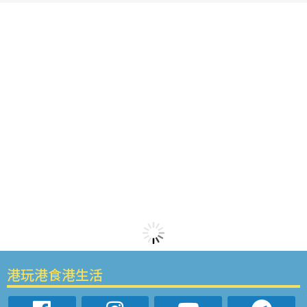
港玩港食港生活