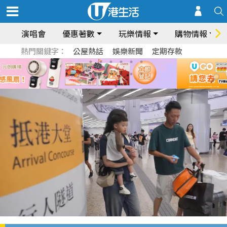
演唱會
優惠著數
玩樂情報
購物情報
熱門關鍵字：
公屋熱話
娛樂新聞
定期存款