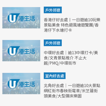
戶外郊遊
香港仔好去處丨一日遊逾10玩樂
景點美食 特色避風塘遊覽團/香
港仔下水塘打卡
戶外郊遊
中環好去處｜逾13中環打卡/美
食/文青景點推介 不止大
館/PMQ/中環街市
室內好去處
北角好去處｜一日遊逾10大景點
網紅街市春秧街電車/米芝蓮街
頭美食/大型彈床樂園