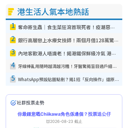
港生活人氣本地熱話
1
奪命寄生蟲｜食生菜狂瀉首現死者！疫潮惡化錄1.8萬宗病例 揭洗菜3大謬誤
2
銀行高層戀上水療女技師！兩個月借128萬驚覺「沉船」沉落火海 揭背後疑似邪教操控賣淫
3
內地客歎港人唔識老！揭港鐵保鮮級冷氣 港人求放過：咪投訴
4
牙線棒亂用隨時越清越污糟！牙醫驚揭盲目過戶細菌恐致蛀牙：呢種先係日常真保養
5
WhatsApp預設貼圖點刪？揭1招「反向操作」還原簡潔介面 附3步實測教學