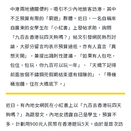
中港兩地通關便利，吸引不少內地旅客訪港，其中
不乏預算有限的「窮遊」群體。近日，一名自稱來
自廣東的女學生在「小紅書」上發帖求助，詢問
「九百去香港玩四天夠嗎？」帖文引發網民熱烈討
論，大部分留言均表示預算過低。亦有人直言「異
想天開」，兼提出諷刺性建議，「如果有人包吃，
包住，包玩，你九百可以玩一年」、「天橋下記得
前面放個不鏽鋼兜假期結束還有錢賺的」、「帶幾
桶泡麵，住在大橋底下。」
近日，有內地女網民在小紅書上以「九百去香港玩四天
夠嗎？」為題發文，內地女透露自己是學生，預算不
多，計劃用900元人民幣在香港遊玩5天。由於是首次訪