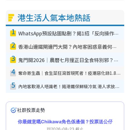
港生活人氣本地熱話
1
WhatsApp預設貼圖點刪？揭1招「反向操作」還原簡潔介面 附3步實測教學
2
香港山邊鐵閘邊門大開？內地客困惑意義何在！網民神回覆：呢種叫法理性防禦
3
鬼門開2026｜農曆七月撞正日全食特別邪？專家警告切忌做一事！揭4大禁忌+2招保平安
4
奪命寄生蟲｜食生菜狂瀉首現死者！疫潮惡化錄1.8萬宗病例 揭洗菜3大謬誤
5
內地客歎港人唔識老！揭港鐵保鮮級冷氣 港人求放過：咪投訴