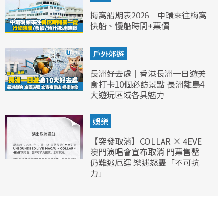
梅窩船期表2026｜中環來往梅窩
快船、慢船時間+票價
戶外郊遊
長洲好去處｜香港長洲一日遊美
食打卡10個必訪景點 長洲離島4
大遊玩區域各具魅力
娛樂
【突發取消】COLLAR × 4EVE
澳門演唱會宣布取消 門票售罄
仍難逃厄運 樂迷怒轟「不可抗
力」