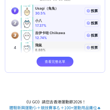
《U GO》請您去香港運動節2026！
體驗新興運動💦＋競技賽事💪＋100+運動用品攤位🔥