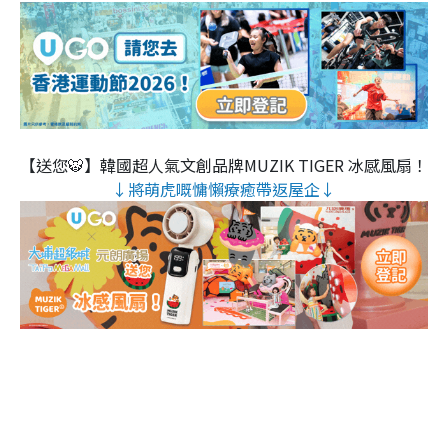
【送您🐯】韓國超人氣文創品牌MUZIK TIGER 冰感風扇！
↓將萌虎嘅慵懶療癒帶返屋企↓