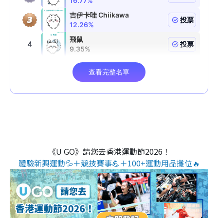
《U GO》請您去香港運動節2026！
體驗新興運動💦＋競技賽事💪＋100+運動用品攤位🔥