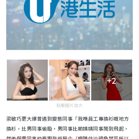
+2
點擊圖片放大
梁敏巧更大爆曾遇到變態同事「我喺員工專換衫嘅地方
換衫，比男同事偷𥄫，男同事比啲姨姨同事鬧到飛起，
然後個男同事仲要跟我返屋企（嗰陣住沙頭角禁區所以