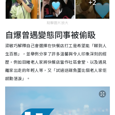
+2
點擊圖片放大
自爆曾遇變態同事被偷𥄫
梁敏巧解釋自己會選擇在快餐店打工是希望能「睇到人
生百態」，並舉例分享了許多溫馨與令人印象深刻的經
歷，例如目睹老人家將快餐店當作社區會堂、以及遇見
離家出走的年輕人等，又「試過送碟魚蛋比個老人家佢
感動落淚」。