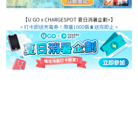
【U GO x CHARGESPOT 夏日消暑企劃⚡】
> 打卡即送充電券！限量1000張🔋送完即止 <