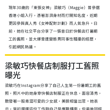
現年30歲的「東張女神」梁敏巧（Maggie）曾參選
香港小姐入行，憑著澎湃身材而打開知名度，近期
更因參與真人秀《女神配對計劃》而人氣急升。日
前，她在社交平台分享了一張昔日於快餐店打暑期
工的舊照，並大爆曾遭變態男同事性騷擾的經歷，
引起網民熱議。
梁敏巧快餐店制服打工舊照
曝光
梁敏巧在Instagram分享了自己人生第一份暑期工的舊
照，照片中的她身穿快餐店制服正在休息，面容清秀，
散發著一股青澀可愛的少女感，美貌相當出眾。她表
示，當初選擇這份工作時自己是應職樓面，但最後因經