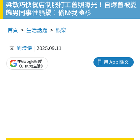
梁敏巧快餐店制服打工舊照曝光！自爆曾被變
態男同事性騷擾︰偷𥄫我換衫
首頁
生活話題
娛樂
文:
劉澄儀
2025.09.11
在Google追蹤
用 App 睇文
《UHK 港生活》