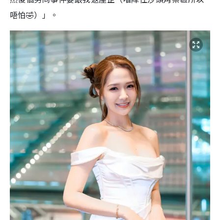
唔怕🤣）」。