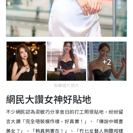
+2
點擊圖片放大
網民大讚女神好貼地
不少網民認為梁敏巧分享昔日的打工照很貼地，紛紛留
言大讚「完全唔裝模作樣，好真實！」、「傳說中嘅曹
美女？」、「夠真夠實在！」、「冇乜女藝人夠膽咁樣