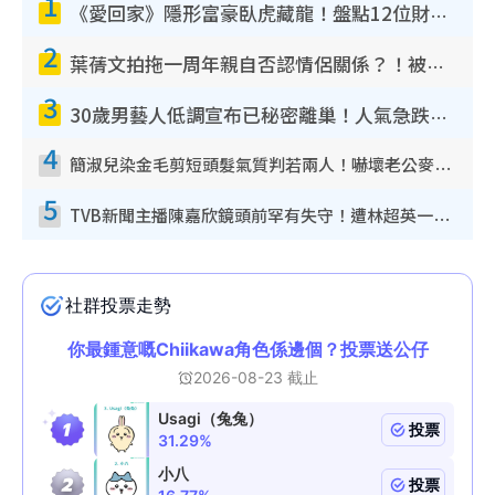
1
《愛回家》隱形富豪臥虎藏龍！盤點12位財氣逼人的有錢藝人：呢位靚女3億身家唔憂做
2
葉蒨文拍拖一周年親自否認情侶關係？！被質疑感情造假竟稱GM「普通同事」
3
30歲男藝人低調宣布已秘密離巢！人氣急跌變失蹤人口︰「這幾年過得並不容易」
4
簡淑兒染金毛剪短頭髮氣質判若兩人！嚇壞老公麥大力都認唔出：「你做咩事？」
5
TVB新聞主播陳嘉欣鏡頭前罕有失守！遭林超英一句說話突襲嚇親當場大笑