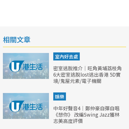
相關文章
室內好去處
密室逃脫推介｜旺角黃埔荔枝角
6大密室逃脫lost逃出香港 5D實
境/鬼屋元素/電子機關
娛樂
中年好聲音4｜鄭仲豪自彈自唱
《想你》 改編Swing Jazz獲林
志美高度評價