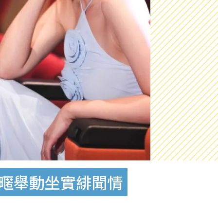
親暱舉動坐實緋聞情