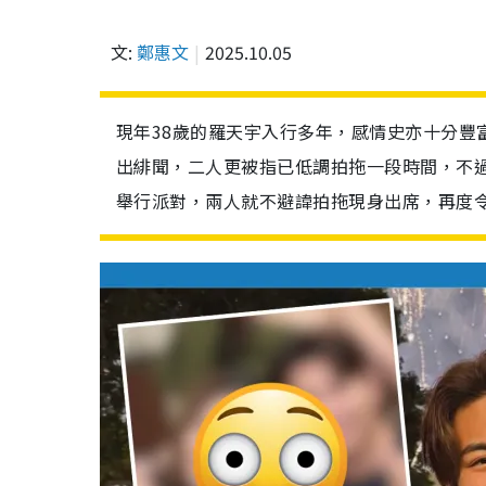
文:
鄭惠文
2025.10.05
現年38歲的羅天宇入行多年，感情史亦十分豐
出緋聞，二人更被指已低調拍拖一段時間，不
舉行派對，兩人就不避諱拍拖現身出席，再度