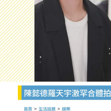
陳懿德羅天宇激罕合體拍
首頁
生活話題
娛樂