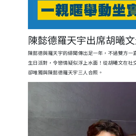
陳懿德羅天宇出席胡曦文
陳懿德與羅天宇的緋聞傳出足一年，不過雙方一
生日派對，令戀情疑似浮上水面！從胡曦文在社
卻唯獨與陳懿德羅天宇三人合照。