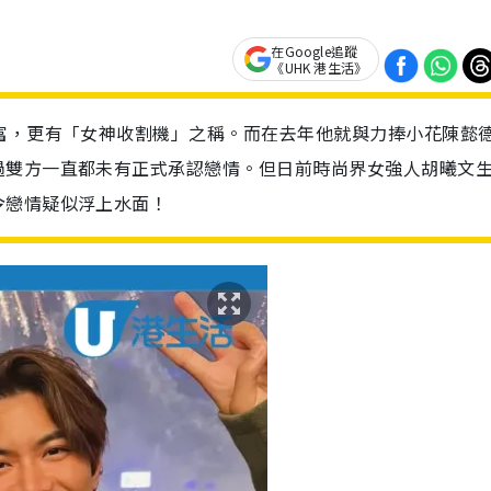
在Google追蹤
《UHK 港生活》
富，更有「女神收割機」之稱。而在去年他就與力捧小花陳懿
過雙方一直都未有正式承認戀情。但日前時尚界女強人胡曦文
令戀情疑似浮上水面！