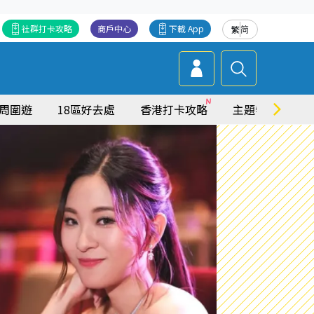
社群打卡攻略
商戶中心
下載 App
繁
简
周圍遊
18區好去處
香港打卡攻略
主題特集