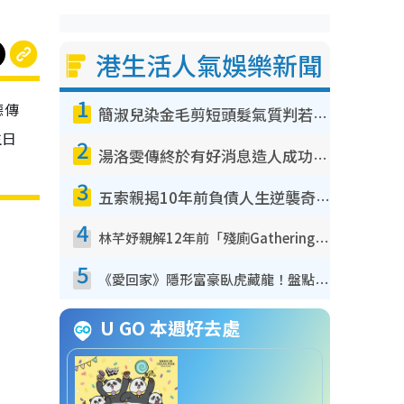
港生活人氣娛樂新聞
1
德傳
簡淑兒染金毛剪短頭髮氣質判若兩人！嚇壞老公麥大力都認唔出：「你做咩事？」
生日
2
湯洛雯傳終於有好消息造人成功！兩大細節曝孕味極濃惹猜測：大肚婆先會咁！
3
五索親揭10年前負債人生逆襲奇蹟！全靠去一地方轉運後即遇上馬先生
4
林芊妤親解12年前「殘廁Gathering」真相！高層解約一句話重創尊嚴至今拒返TVB
5
《愛回家》隱形富豪臥虎藏龍！盤點12位財氣逼人的有錢藝人：呢位靚女3億身家唔憂做
U GO 本週好去處