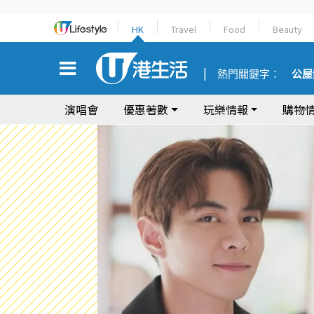
HK
Travel
Food
Beauty
熱門關鍵字：
公屋
演唱會
優惠著數
玩樂情報
購物