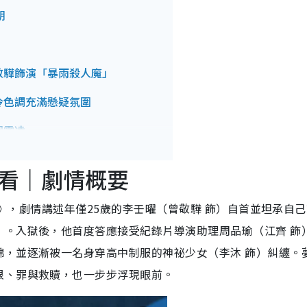
期
敬驊飾演「暴雨殺人魔」
冷色調充滿懸疑氛圍
園霸凌
人魔苦戀芭蕾少女
看｜劇情概要
想見你》金獎班底打造
太陽》，劇情講述年僅25歲的李壬曜（曾敬驊 飾）自首並坦承自
」。入獄後，他首度答應接受紀錄片導演助理周品瑜（江齊 飾
綿，並逐漸被一名身穿高中制服的神祕少女（李沐 飾）糾纏。
恨、罪與救贖，也一步步浮現眼前。