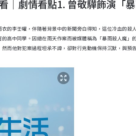
看｜劇情看點1. 曾敬驊飾演「
雨衣的李壬曜，伴隨著背景中的新聞旁白得知，這位冷血的殺
窗的高中同學。因總在雨天作案而被媒體稱為「暴雨殺人魔」
，然而他對犯案過程坦承不諱，卻對行兇動機保持沉默，與預