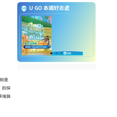
如果我不曾見過太陽線上看｜劇
U GO 本週好去處
情看點2. 灰冷色調充滿懸疑氛圍
如果我不曾見過太陽線上看｜劇
情看點3. 校園霸凌
如果我不曾見過太陽線上看｜劇
情看點4. 殺人魔苦戀芭蕾少女
如果我不曾見過太陽線上看｜劇
情看點5.《想見你》金獎班底打
造
己就是
如果我不曾見過太陽線上看｜演
）的採
員角色陣容
曾敬驊飾演：主角李壬曜
夢境與
李沐飾演：江曉彤
江齊飾演：周品瑜
程予希飾演：賴芸蓁