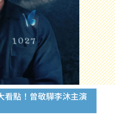
大看點！曾敬驊李沐主演