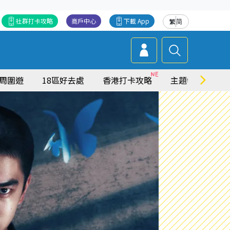
社群打卡攻略
商戶中心
下載 App
繁
简
周圍遊
18區好去處
香港打卡攻略
主題特集