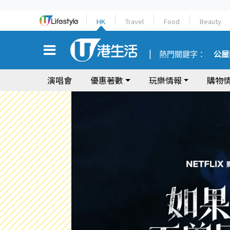
HK
Travel
Food
Beauty
熱門關鍵字：
公屋
演唱會
優惠著數
玩樂情報
購物