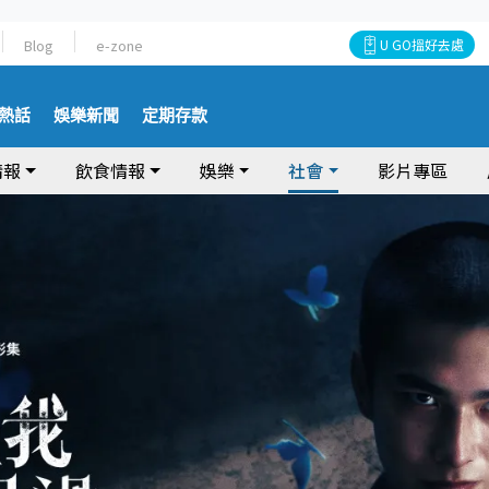
Blog
e-zone
U GO搵好去處
熱話
娛樂新聞
定期存款
情報
飲食情報
娛樂
社會
影片專區