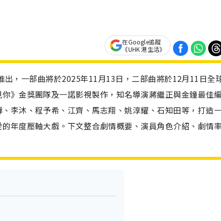
在Google追蹤
《UHK 港生活》
推出，一部曲將於2025年11月13日，二部曲將於12月11日全
見你》金獎團隊及一諾影視製作，知名導演蔣繼正與金鐘最佳
驊、李沐、程予希、江齊、馬志翔、姚淳耀、石知田等，打造
愛的年度壓軸大戲。下文整合劇情概要、演員角色介紹、劇情