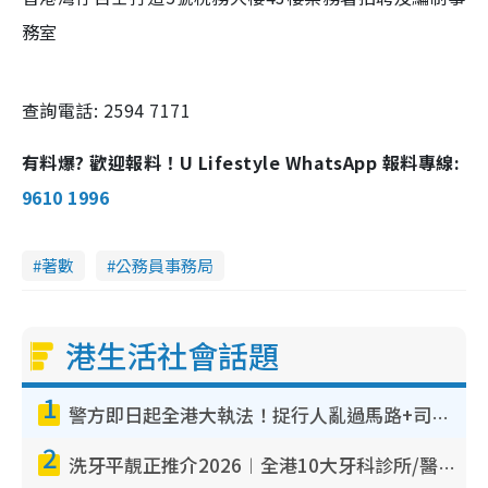
務室
查詢電話: 2594 7171
有料爆? 歡迎報料！U Lifestyle WhatsApp 報料專線:
9610 1996
著數
公務員事務局
港生活社會話題
1
警方即日起全港大執法！捉行人亂過馬路+司機不專注駕駛！亂過馬路罰$2000
2
洗牙平靚正推介2026︱全港10大牙科診所/醫院懶人包 夜診至8點/鎮靜潔牙/醫療券適用