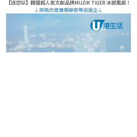
【送您🐯】韓國超人氣文創品牌MUZIK TIGER 冰感風扇！
↓將萌虎嘅慵懶療癒帶返屋企↓