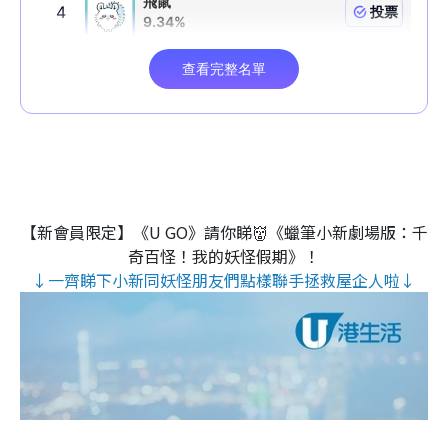
【新會員限定】《U GO》請你睇👹《蠟筆小新劇場版：千
奇百怪！我的妖怪假期》！
↓一齊睇下小新同妖怪朋友們點樣聯手拯救屋企人啦↓