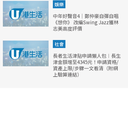
娛樂
中年好聲音4｜鄭仲豪自彈自唱
《想你》 改編Swing Jazz獲林
志美高度評價
社會
長者生活津貼申請懶人包︱長生
津金額增至4345元！申請資格/
資產上限/步驟一文看清（附網
上驗算連結）