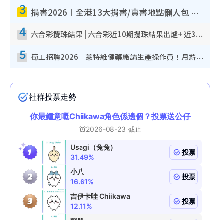
3
捐書2026︱全港13大捐書/賣書地點懶人包 二手課本最高$150＋舊書換免費咖啡/戲票
4
六合彩攪珠結果 | 六合彩近10期攪珠結果出爐+ 近30期最旺熱門中獎號碼
5
筍工招聘2026｜萊特維健藥廠請生產操作員！月薪高達$1.7萬 冷氣廠房/五天工作/保證雙糧