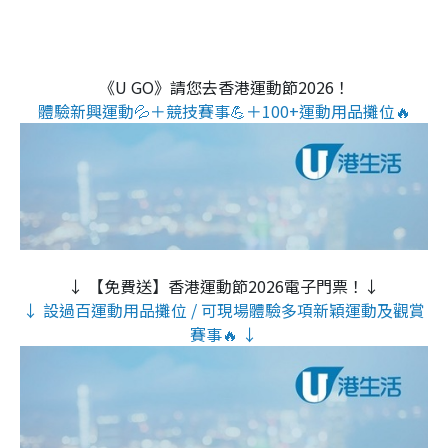
《U GO》請您去香港運動節2026！
體驗新興運動💦＋競技賽事💪＋100+運動用品攤位🔥
↓ 【免費送】香港運動節2026電子門票！↓
↓ 設過百運動用品攤位 / 可現場體驗多項新穎運動及觀賞
賽事🔥 ↓