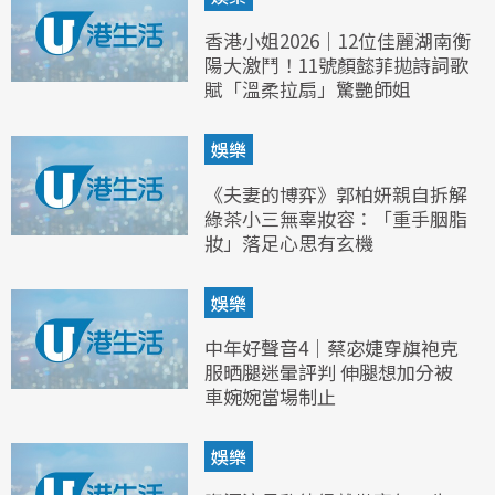
香港小姐2026｜12位佳麗湖南衡
陽大激鬥！11號顏懿菲拋詩詞歌
賦「溫柔拉扇」驚艷師姐
娛樂
《夫妻的博弈》郭柏妍親自拆解
綠茶小三無辜妝容：「重手胭脂
妝」落足心思有玄機
娛樂
中年好聲音4｜蔡宓婕穿旗袍克
服晒腿迷暈評判 伸腿想加分被
車婉婉當場制止
娛樂