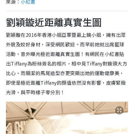
來源︰
小紅書
劉穎鏇近距離真實生圖
劉穎鏇在2016年香港小姐亞軍暨最上鏡小姐，擁有出眾
外貌及姣好身材，深受網民歡迎。而早前她就出席籃球
活動，意外曝光極近距離真實生圖！有網民在小紅書貼
出Tiffany為粉絲簽名的相片，相中見Tiffany對鏡頭大方
比心，而簡潔的馬尾造型亦更突顯出她的運動健康美，
即使是極近距離Tiffany的顏值依然沒有影響，皮膚緊緻
光滑，與平時樣子零分別！