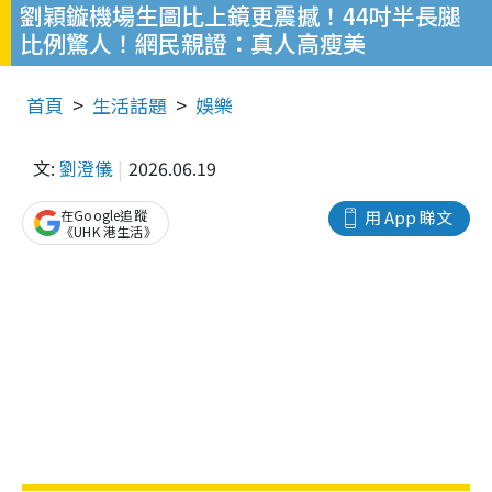
劉穎鏇機場生圖比上鏡更震撼！44吋半長腿
比例驚人！網民親證：真人高瘦美
首頁
生活話題
娛樂
文:
劉澄儀
2026.06.19
在Google追蹤
用 App 睇文
《UHK 港生活》