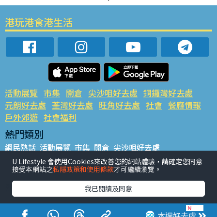
港玩港食港生活
活動展覽
市集
開倉
尖沙咀好去處
銅鑼灣好去處
元朗好去處
荃灣好去處
旺角好去處
社會
餐廳情報
戶外郊遊
社會福利
熱門類別
網民熱話
活動展覽
市集
開倉
尖沙咀好去處
銅鑼灣好去處
元朗好去處
荃灣好去處
旺角好去處
社會
U Lifestyle 會使用Cookies來改善您的網站體驗，請確定您同意
接受本網站之
私隱政策和使用條款
才可繼續瀏覽。
餐廳情報
戶外郊遊
熱門標籤
我已閱讀及同意
#UGO搵好去處
#人氣活動推介
#美食社群熱話
#親子玩樂好去處
#ULifestyle應用程式
#限時搶
本週好去處