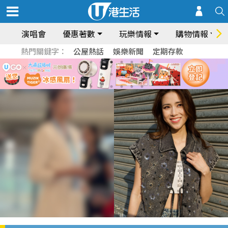
演唱會
優惠著數
玩樂情報
購物情報
熱門關鍵字：
公屋熱話
娛樂新聞
定期存款