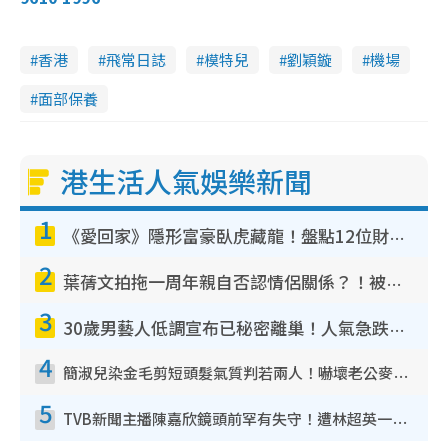
香港
飛常日誌
模特兒
劉穎鏇
機場
面部保養
港生活人氣娛樂新聞
1
《愛回家》隱形富豪臥虎藏龍！盤點12位財氣逼人的有錢藝人：呢位靚女3億身家唔憂做
2
葉蒨文拍拖一周年親自否認情侶關係？！被質疑感情造假竟稱GM「普通同事」
3
30歲男藝人低調宣布已秘密離巢！人氣急跌變失蹤人口︰「這幾年過得並不容易」
4
簡淑兒染金毛剪短頭髮氣質判若兩人！嚇壞老公麥大力都認唔出：「你做咩事？」
5
TVB新聞主播陳嘉欣鏡頭前罕有失守！遭林超英一句說話突襲嚇親當場大笑