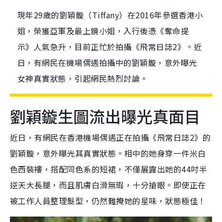
現年29歲的劉穎鏇（Tiffany）在2016年參選香港小
姐，榮獲亞軍及最上鏡小姐，入行後憑《奪命提
示》人氣急升，目前正忙於拍攝《飛常日誌2》。近
日，有網民在機場偶遇拍攝中的劉穎鏇，意外曝光
女神真實狀態，引起網民熱烈討論。
劉穎鏇生圖流出曝光真面目
近日，有網民在香港機場偶遇正在拍攝《飛常日誌2》的
劉穎鏇，意外曝光其真實狀態。相中的她身穿一件米白
色西裝褸，搭配同色系的短裙，不僅展露出她的44吋半
逆天大長腿，而且肌膚白滑無瑕，十分搶眼。即使正在
被工作人員整理髮型，仍然難掩她的星味，狀態極佳！