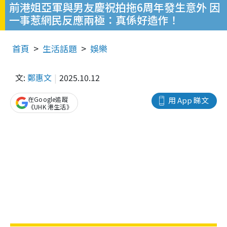
前港姐亞軍與男友慶祝拍拖6周年發生意外 因
一事惹網民反應兩極：真係好造作！
首頁
生活話題
娛樂
文:
鄭惠文
2025.10.12
在Google追蹤
用 App 睇文
《UHK 港生活》