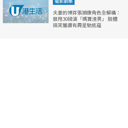
電影劇集
夫妻的博弈張頴康角色全解構：
狠甩30磅演「媽寶渣男」 肢體
搞笑獲讚有周星馳底蘊