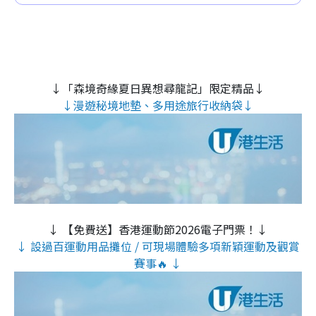
↓「森境奇緣夏日異想尋龍記」限定精品↓
↓漫遊秘境地墊、多用途旅行收納袋↓
↓ 【免費送】香港運動節2026電子門票！↓
↓ 設過百運動用品攤位 / 可現場體驗多項新穎運動及觀賞
賽事🔥 ↓