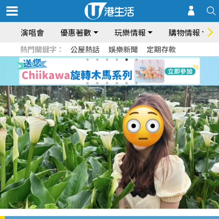
演唱會
優惠著數
玩樂情報
購物情報
熱門關鍵字：
公屋熱話
娛樂新聞
定期存款