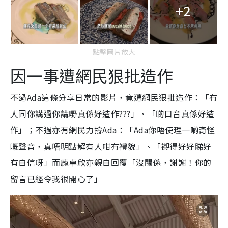
+2
點擊圖片放大
因一事遭網民狠批造作
不過Ada這條分享日常的影片，竟遭網民狠批造作：「冇
人同你講過你講嘢真係好造作???」、「啲口音真係好造
作」；不過亦有網民力撐Ada：「Ada你唔使理一啲奇怪
嘅聲音，真唔明點解有人咁冇禮貌」、「襯得好好睇好
有自信呀」而龐卓欣亦親自回覆「沒關係，謝謝！你的
留言已經令我很開心了」