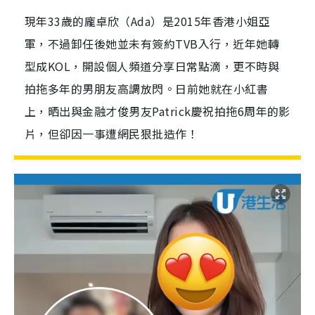
現年33歲的龐卓欣（Ada）是2015年香港小姐亞
軍，不過卸任後她並未有簽約TVB入行，近年她轉
型成KOL，開設個人頻道分享日常點滴，更不時與
拍拖多年的男朋友高調放閃。日前她就在小紅書
上，晒出與金融才俊男友Patrick慶祝拍拖6周年的影
片，但卻因一事遭網民狠批造作！