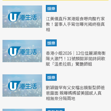
娛樂
江美儀直斥某港姐食嘢肉酸冇家
教！當事人手寫信曝光揭終極真
相
娛樂
香港小姐2026｜12位佳麗湖南衡
陽大激鬥！11號顏懿菲拋詩詞歌
賦「溫柔拉扇」驚艷師姐
娛樂
劉穎鏇罕有父女檔出鏡髮型師爸
爸露面 親曝媽媽留美國感人真
相無奈分隔兩地