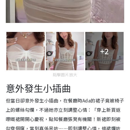
+2
點擊圖片放大
意外發生小插曲
但當日卻意外發生小插曲，在餐廳時Ada的裙子竟被椅子
上的螺絲勾爛，不過她亦立刻調整心情：「穿上新買返
嚟嘅裙開開心慶祝，點知餐廳張凳有機關！新裙即刻被
勾穿個窿，當刻真係呆咗……即刻調整心情，條裙爛咗