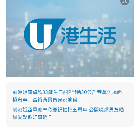
前港姐龐卓欣33歲生日船P出動30公斤吞拿魚場面
極奢華！富裕背景傳身家逾億！
前港姐亞軍龐卓欣慶祝拍拖五周年 公開啜爆男友晒
恩愛疑似好事近？