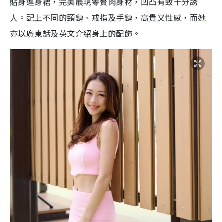
貼身連身裙，完美展現零贅肉身材，凹凸有致十分誘
人。配上不同的頸鏈、戒指及手鏈，高貴又性感，而她
亦以廣東話及英文介紹身上的配飾。