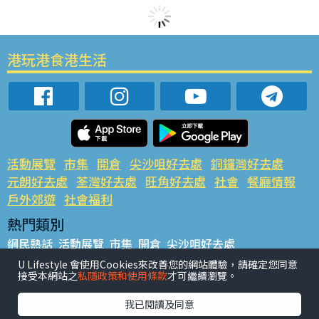
港玩港食港生活
活動展覽
市集
開倉
尖沙咀好去處
銅鑼灣好去處
元朗好去處
荃灣好去處
旺角好去處
社會
餐廳情報
戶外郊遊
社會福利
熱門類別
網民熱話
活動展覽
市集
開倉
尖沙咀好去處
銅鑼灣好去處
元朗好去處
荃灣好去處
旺角好去處
社會
U Lifestyle 會使用Cookies來改善您的網站體驗，請確定您同意
接受本網站之
私隱政策和使用條款
才可繼續瀏覽。
餐廳情報
戶外郊遊
熱門標籤
我已閱讀及同意