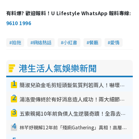
有料爆? 歡迎報料！U Lifestyle WhatsApp 報料專線:
9610 1996
拍拖
網絡熱話
小紅書
餐廳
愛情
港生活人氣娛樂新聞
1
簡淑兒染金毛剪短頭髮氣質判若兩人！嚇壞老公麥大力都認唔出：「你做咩事？」
2
湯洛雯傳終於有好消息造人成功！兩大細節曝孕味極濃惹猜測：大肚婆先會咁！
3
五索親揭10年前負債人生逆襲奇蹟！全靠去一地方轉運後即遇上馬先生
4
林芊妤親解12年前「殘廁Gathering」真相！高層解約一句話重創尊嚴至今拒返TVB