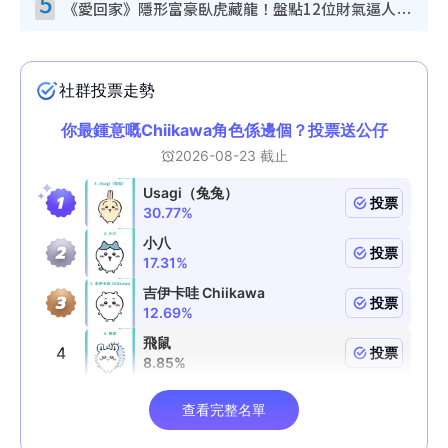
5
《愛回家》隱形富豪臥虎藏龍！盤點12位財氣逼人的有錢藝人：呢位靚女3億身家唔憂做