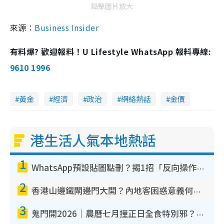
點擊圖片放大
來源：
Business Insider
有料爆? 歡迎報料！U Lifestyle WhatsApp 報料專線:
9610 1996
黃金
經濟
政治
網絡熱話
金價
港生活人氣本地熱話
1
WhatsApp預設貼圖點刪？揭1招「反向操作」還原簡潔介面 附3步實測教學
2
香港山邊鐵閘邊門大開？內地客困惑意義何在！網民神回覆：呢種叫法理性防禦
3
鬼門開2026｜農曆七月撞正日全食特別邪？專家警告切忌做一事！揭4大禁忌+2招保平安