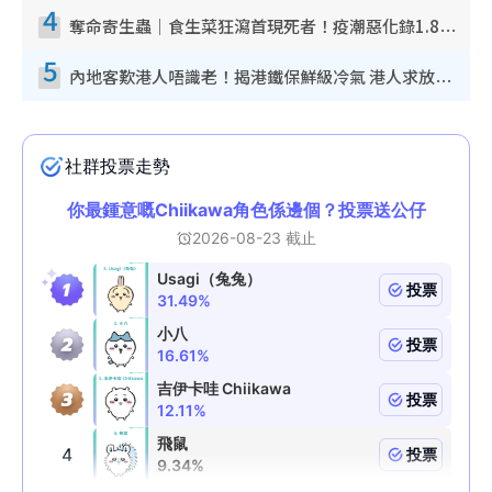
4
奪命寄生蟲｜食生菜狂瀉首現死者！疫潮惡化錄1.8萬宗病例 揭洗菜3大謬誤
5
內地客歎港人唔識老！揭港鐵保鮮級冷氣 港人求放過：咪投訴