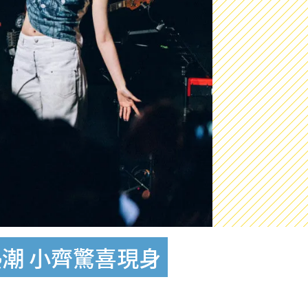
熱潮 小齊驚喜現身