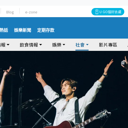
Blog
e-zone
U GO搵好去處
熱話
娛樂新聞
定期存款
情報
飲食情報
娛樂
社會
影片專區