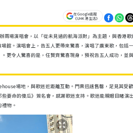
在Google追蹤
《UHK 港生活》
S舉辦兩場演唱會，以「從未見過的航海派對」為主題，與香港歌
徹場館。演唱會上，告五人更帶來驚喜，演唱了廣東歌，包括
〉。更令人驚喜的是，任賢齊驚喜現身，預祝告五人成功，並
ehouse場地，與歌迷近距離互動。門票迅速售罄，足見其受
那些要命的傻瓜》簽名會，感謝歌迷支持。歌迷能親眼目睹演
的禮物。