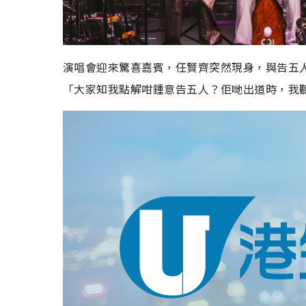
演唱會迎來驚喜嘉賓，任賢齊突然現身，與告五
「大家知我點解咁鍾意告五人？佢哋出道時，我