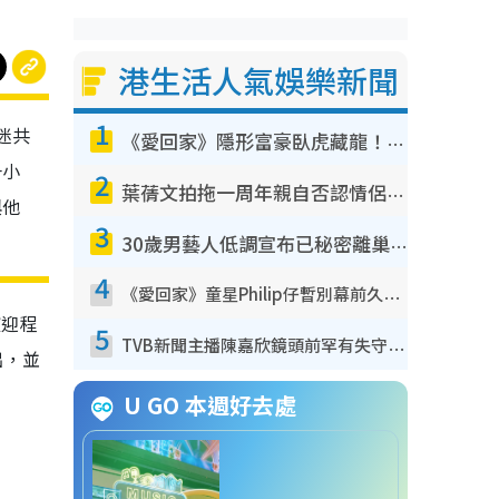
港生活人氣娛樂新聞
1
迷共
《愛回家》隱形富豪臥虎藏龍！盤點12位財氣逼人的有錢藝人：呢位靚女3億身家唔憂做
一小
2
葉蒨文拍拖一周年親自否認情侶關係？！被質疑感情造假竟稱GM「普通同事」
與他
3
30歲男藝人低調宣布已秘密離巢！人氣急跌變失蹤人口︰「這幾年過得並不容易」
4
《愛回家》童星Philip仔暫別幕前久違現身！15歲近況暴風長高蛻變帥氣少男
歡迎程
5
TVB新聞主播陳嘉欣鏡頭前罕有失守！遭林超英一句說話突襲嚇親當場大笑
出，並
U GO 本週好去處