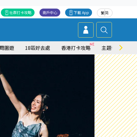
社群打卡攻略
商戶中心
下載 App
繁
简
周圍遊
18區好去處
香港打卡攻略
主題特集