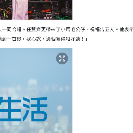
人一同合唱。任賢齊更帶來了小馬毛公仔，祝福告五人。他表
聽到一首歌，我心諗，邊個寫得咁好聽！」