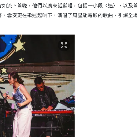
背如流。首晚，他們以廣東話獻唱，包括一小段〈追〉，以及
喜，雲安更在歌迷起哄下，演唱了周星馳電影的歌曲，引爆全