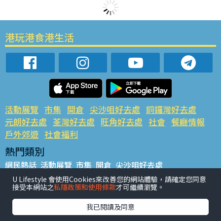
港玩港食港生活
活動展覽
市集
開倉
尖沙咀好去處
銅鑼灣好去處
元朗好去處
荃灣好去處
旺角好去處
社會
餐廳情報
戶外郊遊
社會福利
熱門類別
網民熱話
活動展覽
市集
開倉
尖沙咀好去處
銅鑼灣好去處
元朗好去處
荃灣好去處
旺角好去處
社會
U Lifestyle 會使用Cookies來改善您的網站體驗，請確定您同意
接受本網站之
私隱政策和使用條款
才可繼續瀏覽。
餐廳情報
戶外郊遊
熱門標籤
我已閱讀及同意
#UGO搵好去處
#人氣活動推介
#美食社群熱話