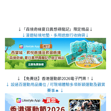
↓「森境奇緣夏日異想尋龍記」限定精品↓
↓漫遊秘境地墊、多用途旅行收納袋↓
↓ 【免費送】香港運動節2026電子門票！↓
↓ 設過百運動用品攤位 / 可現場體驗多項新穎運動及觀賞
賽事🔥 ↓