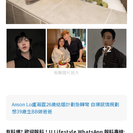
+2
點擊圖片放大
Anson Lo盧瀚霆26歲結婚計劃急轉彎 自爆感情規劃
想39歲生BB做爸爸
有料爆? 歡迎報料！U Lifestyle WhatsApp 報料專線: