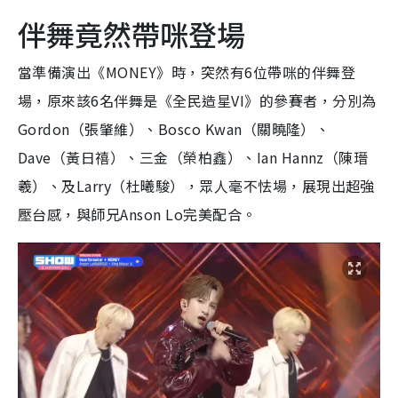
伴舞竟然帶咪登場
當準備演出《MONEY》時，突然有6位帶咪的伴舞登
場，原來該6名伴舞是《全民造星VI》的參賽者，分別為
Gordon（張肇維）、Bosco Kwan（關曉隆）、
Dave（黃日禧）、三金（榮柏鑫）、Ian Hannz（陳瑨
羲）、及Larry（杜曦駿），眾人毫不怯場，展現出超強
壓台感，與師兄Anson Lo完美配合。