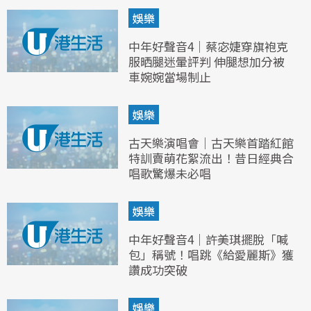
娛樂
中年好聲音4｜蔡宓婕穿旗袍克
服晒腿迷暈評判 伸腿想加分被
車婉婉當場制止
娛樂
古天樂演唱會｜古天樂首踏紅館
特訓賣萌花絮流出！昔日經典合
唱歌驚爆未必唱
娛樂
中年好聲音4｜許美琪擺脫「喊
包」稱號！唱跳《給愛麗斯》獲
讚成功突破
娛樂