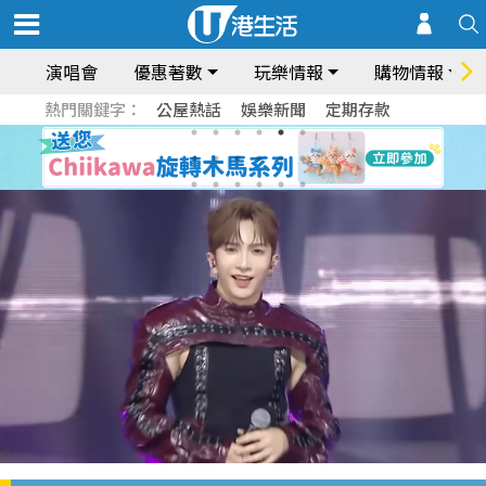
演唱會
優惠著數
玩樂情報
購物情報
熱門關鍵字：
公屋熱話
娛樂新聞
定期存款