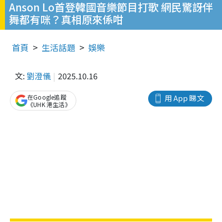
Anson Lo首登韓國音樂節目打歌 網民驚訝伴
舞都有咪？真相原來係咁
首頁
生活話題
娛樂
文:
劉澄儀
2025.10.16
在Google追蹤
用 App 睇文
《UHK 港生活》