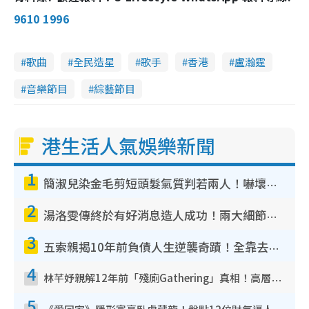
9610 1996
歌曲
全民造星
歌手
香港
盧瀚霆
音樂節目
綜藝節目
港生活人氣娛樂新聞
1
簡淑兒染金毛剪短頭髮氣質判若兩人！嚇壞老公麥大力都認唔出：「你做咩事？」
2
湯洛雯傳終於有好消息造人成功！兩大細節曝孕味極濃惹猜測：大肚婆先會咁！
3
五索親揭10年前負債人生逆襲奇蹟！全靠去一地方轉運後即遇上馬先生
4
林芊妤親解12年前「殘廁Gathering」真相！高層解約一句話重創尊嚴至今拒返TVB
5