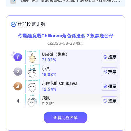
《愛回家》隱形富豪臥虎藏龍！盤點12位財氣逼人的有錢藝人：呢位靚女3億身家唔憂做