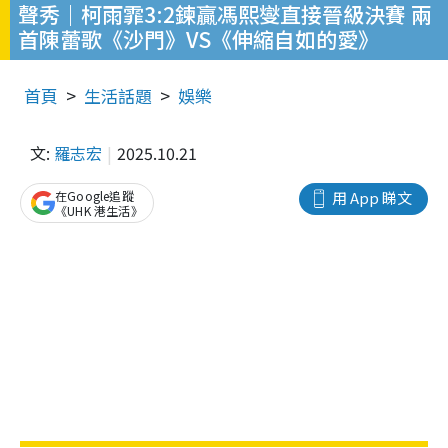
聲秀｜柯雨霏3:2鍊贏馮熙燮直接晉級決賽 兩
首陳蕾歌《沙門》VS《伸縮自如的愛》
首頁
生活話題
娛樂
文:
羅志宏
2025.10.21
在Google追蹤
用 App 睇文
《UHK 港生活》