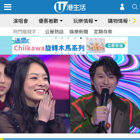
演唱會
優惠著數
玩樂情報
購物情報
熱門關鍵字：
公屋熱話
娛樂新聞
定期存款