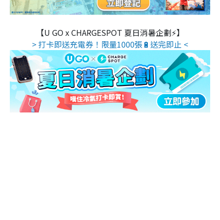
【U GO x CHARGESPOT 夏日消暑企劃⚡】
> 打卡即送充電券！限量1000張🔋送完即止 <