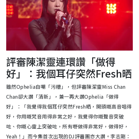
評審陳潔靈連環讚「做得
好」：我個耳仔突然Fresh晒
雖然Ophelia自嘲「污糟」，但評審陳潔靈Miss Chan
Chan卻大讚「清新」，兼一再大讚Ophelia「做得
好」：「我覺得我個耳仔突然Fresh晒，開頭嘅高音唱得
好，你用嘅梵音用得非常之好，我覺得你嘅聲音突破
咗、你嘅心靈上突破咗，所有嘢做得非常好，做得好，
Yeah！」而今集首次出現的DJ評審團亦大讚。李志剛：