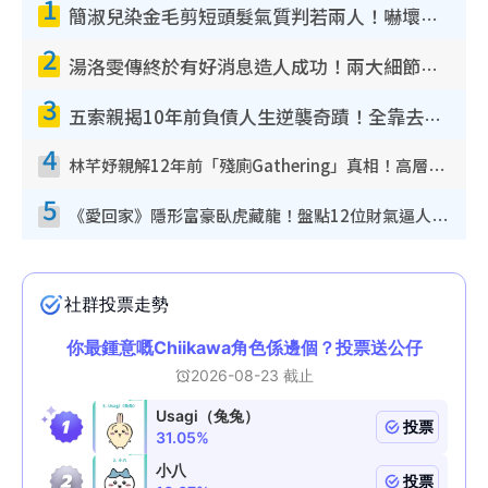
1
簡淑兒染金毛剪短頭髮氣質判若兩人！嚇壞老公麥大力都認唔出：「你做咩事？」
2
湯洛雯傳終於有好消息造人成功！兩大細節曝孕味極濃惹猜測：大肚婆先會咁！
3
五索親揭10年前負債人生逆襲奇蹟！全靠去一地方轉運後即遇上馬先生
4
林芊妤親解12年前「殘廁Gathering」真相！高層解約一句話重創尊嚴至今拒返TVB
5
《愛回家》隱形富豪臥虎藏龍！盤點12位財氣逼人的有錢藝人：呢位靚女3億身家唔憂做