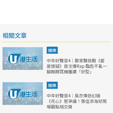
相關文章
娛樂
中年好聲音4｜鄭家聲挑戰《愛
是懷疑》首次爆Rap 臨危不亂一
腳踢開耳機獲讚「好型」
娛樂
中年好聲音4｜吳亦偉迷幻版
《花心》惹爭議！張佳添海兒現
場觀點相交鋒