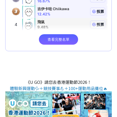
《U GO》請您去香港運動節2026！
體驗新興運動💦＋競技賽事💪＋100+運動用品攤位🔥