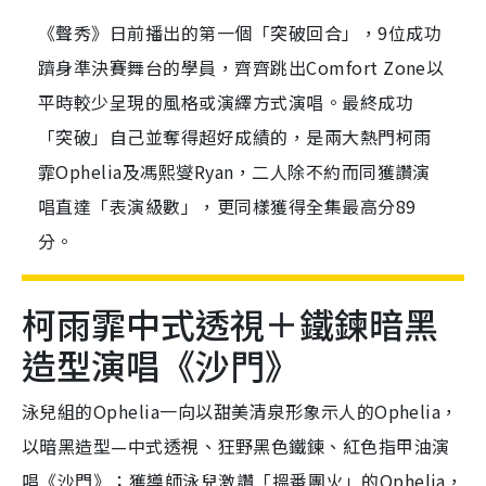
《聲秀》日前播出的第一個「突破回合」，9位成功
躋身準決賽舞台的學員，齊齊跳出Comfort Zone以
平時較少呈現的風格或演繹方式演唱。最終成功
「突破」自己並奪得超好成績的，是兩大熱門柯雨
霏Ophelia及馮熙燮Ryan，二人除不約而同獲讚演
唱直達「表演級數」，更同樣獲得全集最高分89
分。
柯雨霏中式透視＋鐵鍊暗黑
造型演唱《沙門》
泳兒組的Ophelia一向以甜美清泉形象示人的Ophelia，
以暗黑造型—中式透視、狂野黑色鐵鍊、紅色指甲油演
唱《沙門》；獲導師泳兒激讚「搵番團火」的Ophelia，