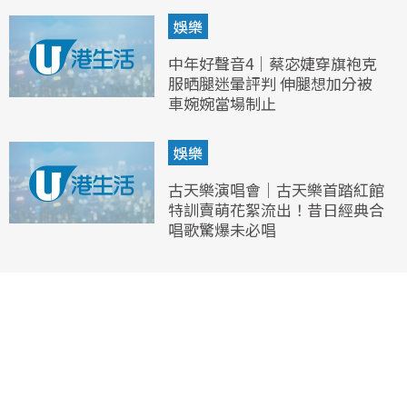
娛樂
中年好聲音4｜蔡宓婕穿旗袍克
服晒腿迷暈評判 伸腿想加分被
車婉婉當場制止
娛樂
古天樂演唱會｜古天樂首踏紅館
特訓賣萌花絮流出！昔日經典合
唱歌驚爆未必唱