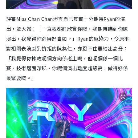
評審Miss Chan Chan坦言自己其實十分期待Ryan的演
出，並大讚：「一直我都好欣賞你嘅，我期待睇到你嘅
演出，我覺得你跳舞好自如。」Ryan的感染力，令原本
對相關表演感到抗拒的陳奐仁，亦忍不住要給出高分：
「我覺得你揀咗呢個方向係老土嘅，但呢個係一個比
賽，技術層面嚟睇，你呢個演出難度超級高，做得好係
最緊要嘅。」