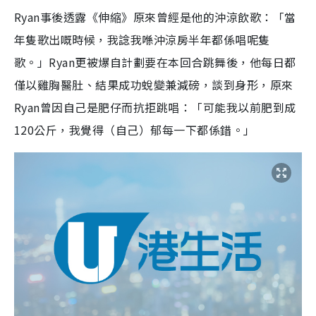
Ryan事後透露《伸縮》原來曾經是他的沖涼飲歌：「當
年隻歌出嘅時候，我諗我喺沖涼房半年都係唱呢隻
歌。」Ryan更被爆自計劃要在本回合跳舞後，他每日都
僅以雞胸醫肚、結果成功蛻變兼減磅，談到身形，原來
Ryan曾因自己是肥仔而抗拒跳唱：「可能我以前肥到成
120公斤，我覺得（自己）郁每一下都係錯。」