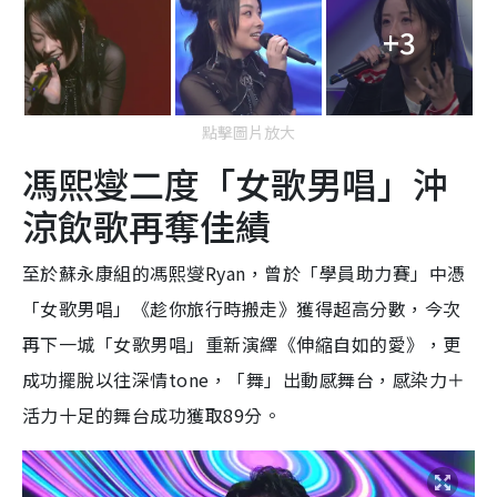
+3
點擊圖片放大
馮熙燮二度「女歌男唱」沖
涼飲歌再奪佳績
至於蘇永康組的馮熙燮Ryan，曾於「學員助力賽」中憑
「女歌男唱」《趁你旅行時搬走》獲得超高分數，今次
再下一城「女歌男唱」重新演繹《伸縮自如的愛》，更
成功擺脫以往深情tone，「舞」出動感舞台，感染力＋
活力十足的舞台成功獲取89分。