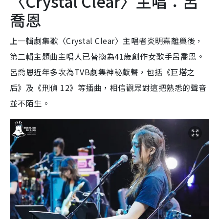
〈Crystal Clear〉主唱：呂
喬恩
上一輯劇集歌〈Crystal Clear〉主唱者炎明熹離巢後，
第二輯主題曲主唱人已替換為41歲創作女歌手呂喬恩。
呂喬恩近年多次為TVB劇集神秘獻聲，包括《巨塔之
后》及《刑偵 12》等插曲，相信觀眾對這把熟悉的聲音
並不陌生。