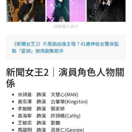
+4
點擊圖片放大
《新聞女王2》片尾曲由誰主唱？41歲神秘女聲係監
製「愛將」御用劇集歌手
新聞女王2｜演員角色人物關
係
佘詩曼 飾演 文慧心(MAN)
黃宗澤 飾演 古肇華(Kingston)
李施嬅 飾演 張家妍
高海寧 飾演 許詩晴(Cathy)
王敏奕 飾演 劉艷
馬國明 飾演 梁景仁(George)