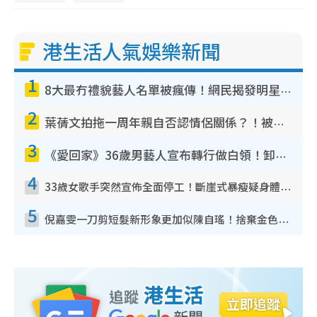
港生活人氣娛樂新聞
1
8大最冇禮貌藝人名單被瘋傳！網民揭發明星真面目 一致數臭呢位係無品天花板？
2
葉蒨文拍拖一周年親自否認情侶關係？！被質疑感情造假竟稱GM「普通同事」
3
《愛回家》36歲男藝人宣布轉行做白領！卸下藝人身份回歸素人平淡生活
4
33歲女歌手突然宣佈全面停工！斷崖式暴瘦疑身體亮紅燈！聲明曝︰將暫時淡出
5
倪嘉雯一刀剪短髮新形象更加似陳自瑤！捨棄金色長髮造型氣質大變超驚喜