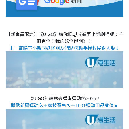
【新會員限定】《U GO》請你睇👹《蠟筆小新劇場版：千
奇百怪！我的妖怪假期》！
↓一齊睇下小新同妖怪朋友們點樣聯手拯救屋企人啦↓
《U GO》請您去香港運動節2026！
體驗新興運動💦＋競技賽事💪＋100+運動用品攤位🔥