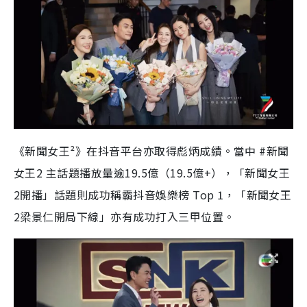
《新聞女王²》在抖音平台亦取得彪炳成績。當中 #新聞
女王2 主話題播放量逾19.5億（19.5億+），「新聞女王
2開播」話題則成功稱霸抖音娛樂榜 Top 1，「新聞女王
2梁景仁開局下線」亦有成功打入三甲位置。