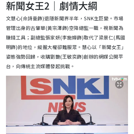
新聞女王2｜劇情大綱
文慧心(佘詩曼飾)退隱新聞界半年，SNK生巨變。市場
管理出身的古肇華(黃宗澤飾)空降總監一職，視新聞為
賺錢工具；副總監張家妍(李施嬅飾)取代了梁景仁(馬國
明飾)的地位，縱握大權卻難服眾。慧心以「新聞女王」
姿態強勢回歸，收購劉艷(王敏奕飾)創辦的網媒公開平
台，向傳統主流媒體發起挑戰。