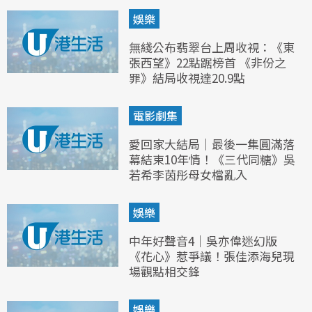
娛樂
無綫公布翡翠台上周收視：《東
張西望》22點踞榜首 《非份之
罪》結局收視達20.9點
電影劇集
愛回家大結局｜最後一集圓滿落
幕結束10年情！《三代同糖》吳
若希李茵彤母女檔亂入
娛樂
中年好聲音4｜吳亦偉迷幻版
《花心》惹爭議！張佳添海兒現
場觀點相交鋒
娛樂