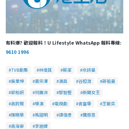
有料爆? 歡迎報料！U Lifestyle WhatsApp 報料專線:
9610 1996
TVB劇集
林俊其
蔡潔
佘詩曼
吳業坤
黃宗澤
演員
谷婭溦
蔣祖曼
郭柏妍
何廣沛
鄧智堅
新聞女王
高鈞賢
導演
電視劇
袁富華
王敏奕
陳曉華
馬國明
譚俊彥
龔慈恩
高海寧
李施嬅