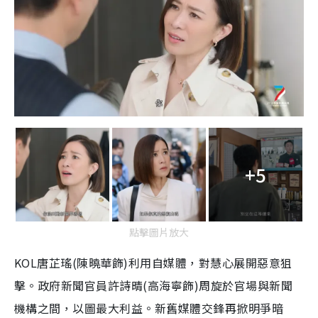
+5
點擊圖片放大
KOL唐芷瑤(陳曉華飾)利用自媒體，對慧心展開惡意狙
擊。政府新聞官員許詩晴(高海寧飾)周旋於官場與新聞
機構之間，以圖最大利益。新舊媒體交鋒再掀明爭暗