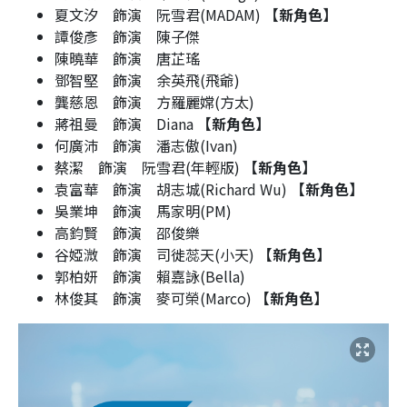
夏文汐 飾演 阮雪君(MADAM)
【新角色】
譚俊彥 飾演 陳子傑
陳曉華 飾演 唐芷瑤
鄧智堅 飾演 余英飛(飛爺)
龔慈恩 飾演 方羅麗嫦(方太)
蔣祖曼 飾演 Diana
【新角色】
何廣沛 飾演 潘志傲(Ivan)
蔡潔 飾演 阮雪君(年輕版)
【新角色】
袁富華 飾演 胡志城(Richard Wu)
【新角色】
吳業坤 飾演 馬家明(PM)
高鈞賢 飾演 邵俊樂
谷婭溦 飾演 司徙蕊天(小天)
【新角色】
郭柏妍 飾演 賴嘉詠(Bella)
林俊其 飾演 麥可榮(Marco)
【新角色】