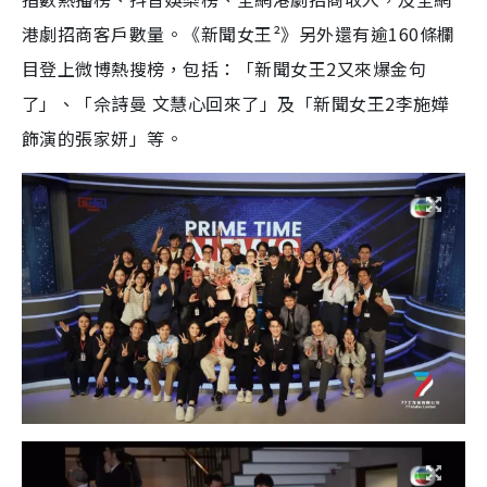
港劇招商客戶數量。《新聞女王²》另外還有逾160條欄
目登上微博熱搜榜，包括：「新聞女王2又來爆金句
了」、「佘詩曼 文慧心回來了」及「新聞女王2李施嬅
飾演的張家妍」等。