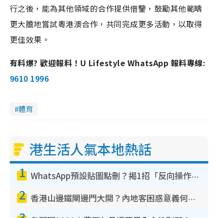
行之後，能為其他領域的合作提供借鑒，鼓勵其他範疇
更大膽地嘗試粵港澳合作，共同完成更多活動，以取得
更佳效果。
有料爆? 歡迎報料！U Lifestyle WhatsApp 報料專線:
9610 1996
體育
港生活人氣本地熱話
1
WhatsApp預設貼圖點刪？揭1招「反向操作」還原簡潔介面 附3步實測教學
2
香港山邊鐵閘邊門大開？內地客困惑意義何在！網民神回覆：呢種叫法理性防禦
3