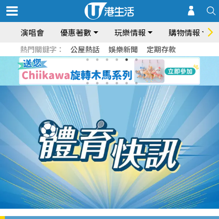
演唱會
優惠著數
玩樂情報
購物情報
熱門關鍵字：
公屋熱話
娛樂新聞
定期存款