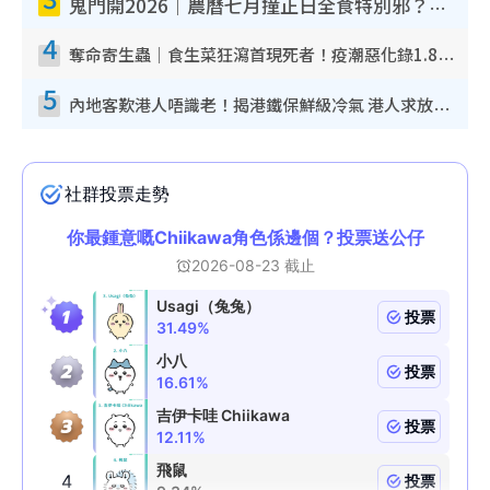
鬼門開2026｜農曆七月撞正日全食特別邪？專家警告切忌做一事！揭4大禁忌+2招保平安
4
奪命寄生蟲｜食生菜狂瀉首現死者！疫潮惡化錄1.8萬宗病例 揭洗菜3大謬誤
5
內地客歎港人唔識老！揭港鐵保鮮級冷氣 港人求放過：咪投訴