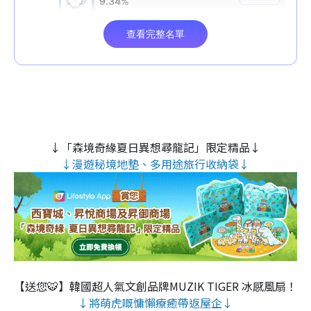
↓「森境奇緣夏日異想尋龍記」限定精品↓
↓漫遊秘境地墊、多用途旅行收納袋↓
【送您🐯】韓國超人氣文創品牌MUZIK TIGER 冰感風扇！
↓將萌虎嘅慵懶療癒帶返屋企↓