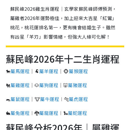
蘇民峰2026雞生肖運程｜玄學家蘇民峰師傅預測，
屬雞者2026年運勢極佳，加上迎來大吉星「紅鸞」
桃花，桃花運排名第一，更有機會結婚生子。雖然
有凶星「羊刃」影響情緒，但強大人緣可化解！
蘇民峰2026年十二生肖運程
🐎
屬馬運程
｜🐏
屬羊運程
｜🐵
屬猴運程
🐔
屬雞運程
｜🐶
屬狗運程
｜🐷
屬豬運程
🐀
屬鼠運程
｜🐮
屬牛運程
︱🐅
屬虎運程
🐇
屬兔運程
︱🐉
屬龍運程
︱🐍
屬蛇運程
蘇民峰分析2026年｜屬雞運