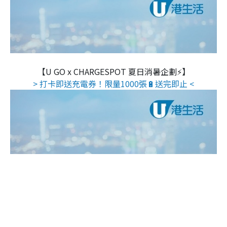
【U GO x CHARGESPOT 夏日消暑企劃⚡】
> 打卡即送充電券！限量1000張🔋送完即止 <