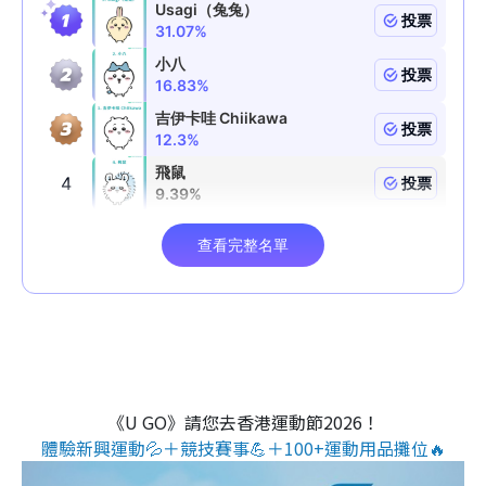
《U GO》請您去香港運動節2026！
體驗新興運動💦＋競技賽事💪＋100+運動用品攤位🔥