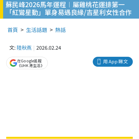
蘇民峰2026馬年運程︱屬雞桃花運排第一
「紅鸞星動」單身易遇良緣/吉星利女性合作
首頁
生活話題
熱話
文:
陸秋燕
2026.02.24
在Google追蹤
用 App 睇文
《UHK 港生活》