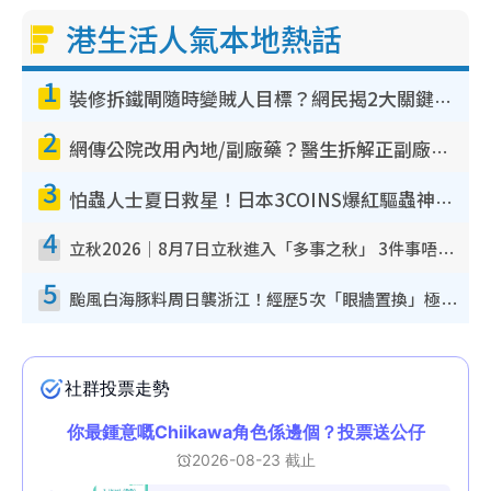
港生活人氣本地熱話
1
裝修拆鐵閘隨時變賊人目標？網民揭2大關鍵用途：裝新式等於白裝？附新舊鐵閘分別
2
網傳公院改用內地/副廠藥？醫生拆解正副廠分別 揭4類人換藥隨時出事
3
怕蟲人士夏日救星！日本3COINS爆紅驅蟲神器$45起 1招「全程免觸碰」輕鬆搞定小強
4
立秋2026｜8月7日立秋進入「多事之秋」 3件事唔做得！專家教6招開運 清枱頭／銀包納氣接好運
5
颱風白海豚料周日襲浙江！經歷5次「眼牆置換」極罕見 成登陸內地最長途颱風