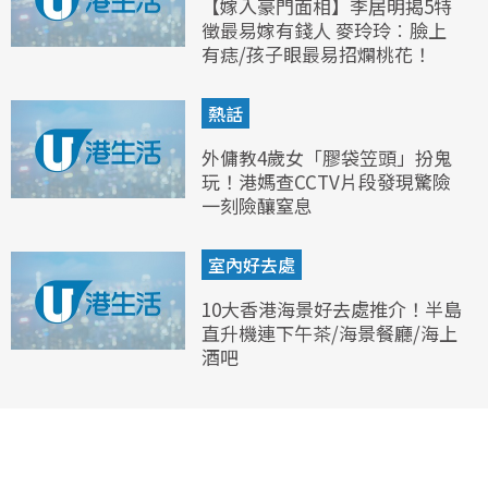
【嫁入豪門面相】李居明揭5特
徵最易嫁有錢人 麥玲玲︰臉上
有痣/孩子眼最易招爛桃花！
熱話
外傭教4歲女「膠袋笠頭」扮鬼
玩！港媽查CCTV片段發現驚險
一刻險釀窒息
室內好去處
10大香港海景好去處推介！半島
直升機連下午茶/海景餐廳/海上
酒吧