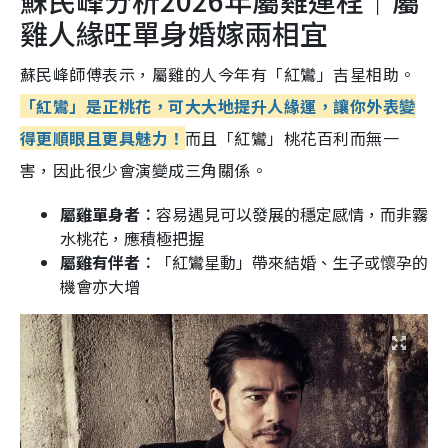
蘇民峰分析2026年屬雞運程｜屬
雞人緣旺單身婚嫁兩相宜
蘇民峰師傅表示，屬雞的人今年有「紅鸞」吉星相助。
「紅鸞」是正桃花，可大大地提升人緣運，讓你外表變
得更順眼且更具魅力！
而且「紅鸞」桃花百利而無一
害，因此很少會演變成三角關係。
屬雞單身者︰
容易遇見可以發展的穩定感情，而非霧
水桃花，應積極把握
屬雞有伴者︰
「紅鸞星動」帶來結婚、生子或懷孕的
機會亦大增