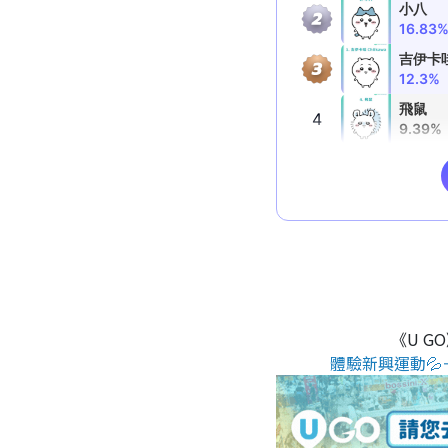
《U G
體驗新興運動💦