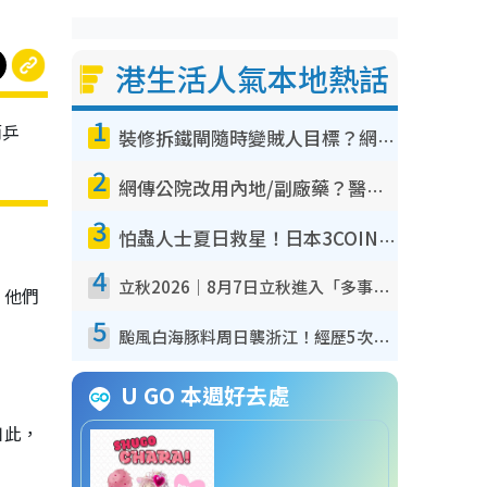
港生活人氣本地熱話
1
而乒
裝修拆鐵閘隨時變賊人目標？網民揭2大關鍵用途：裝新式等於白裝？附新舊鐵閘分別
2
網傳公院改用內地/副廠藥？醫生拆解正副廠分別 揭4類人換藥隨時出事
3
怕蟲人士夏日救星！日本3COINS爆紅驅蟲神器$45起 1招「全程免觸碰」輕鬆搞定小強
4
立秋2026｜8月7日立秋進入「多事之秋」 3件事唔做得！專家教6招開運 清枱頭／銀包納氣接好運
。他們
5
颱風白海豚料周日襲浙江！經歷5次「眼牆置換」極罕見 成登陸內地最長途颱風
U GO 本週好去處
如此，