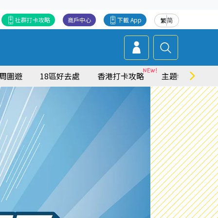
社群打卡攻略
商戶中心
下載 App
繁
简
周圍遊
18區好去處
香港打卡攻略
主題特集