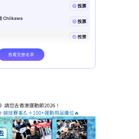
O》請您去香港運動節2026！
＋競技賽事💪＋100+運動用品攤位🔥