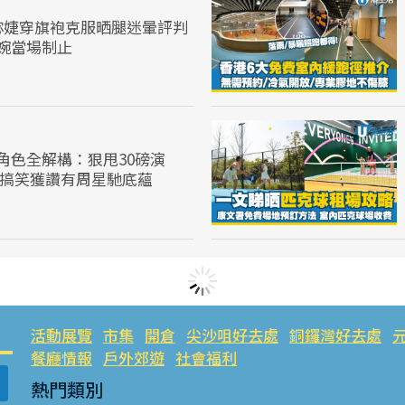
宓婕穿旗袍克服晒腿迷暈評判
婉當場制止
角色全解構：狠甩30磅演
體搞笑獲讚有周星馳底蘊
活動展覽
市集
開倉
尖沙咀好去處
銅鑼灣好去處
餐廳情報
戶外郊遊
社會福利
熱門類別