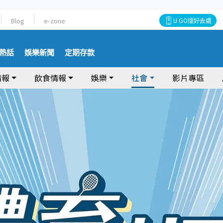
Blog
e-zone
U GO搵好去處
熱話
娛樂新聞
定期存款
情報
飲食情報
娛樂
社會
影片專區