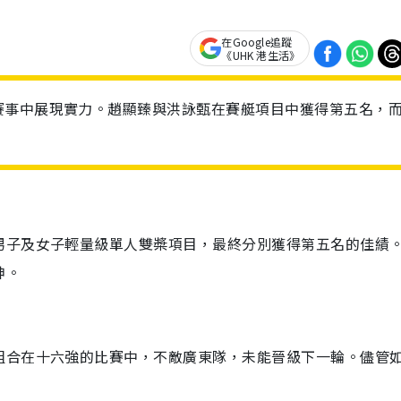
在Google追蹤
《UHK 港生活》
賽事中展現實力。趙顯臻與洪詠甄在賽艇項目中獲得第五名，
男子及女子輕量級單人雙槳項目，最終分別獲得第五名的佳績
神。
組合在十六強的比賽中，不敵廣東隊，未能晉級下一輪。儘管