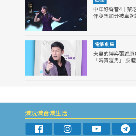
中年好聲音4｜蔡
伸腿想加分被車婉
電影劇集
夫妻的博弈張頴康
「媽寶渣男」 肢
港玩港食港生活