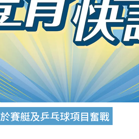
隊於賽艇及乒乓球項目奮戰