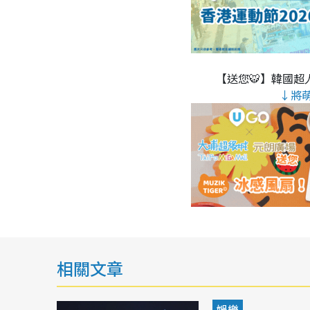
【送您🐯】韓國超人
↓將
相關文章
娛樂