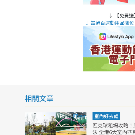
↓ 【免費送
↓ 設過百運動用品攤位 
相關文章
室內好去處
匹克球租場攻略！
法 全港6大室內匹