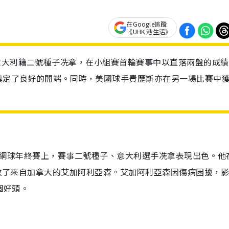
在Google追蹤
《UHK 港生活》
意大利籍二號種子冼拿，在小組賽首輪賽事中以直落兩盤的成績
奠定了良好的開端。同時，美國球手費歷斯亦在另一場比賽中
P男子網球年終賽上，賽事二號種子、意大利選手冼拿表現出色。他
盤擊敗了來自加拿大的艾加阿利亞森。艾加阿利亞森因傷病困擾，
個好頭。