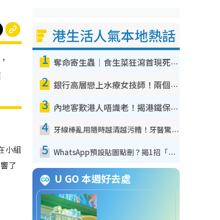
港生活人氣本地熱話
1
，
奪命寄生蟲｜食生菜狂瀉首現死者！疫潮惡化錄1.8萬宗病例 揭洗菜3大謬誤
獲
2
銀行高層戀上水療女技師！兩個月借128萬驚覺「沉船」沉落火海 揭背後疑似邪教操控賣淫
3
內地客歎港人唔識老！揭港鐵保鮮級冷氣 港人求放過：咪投訴
4
牙線棒亂用隨時越清越污糟！牙醫驚揭盲目過戶細菌恐致蛀牙：呢種先係日常真保養
5
在小組
WhatsApp預設貼圖點刪？揭1招「反向操作」還原簡潔介面 附3步實測教學
影響了
U GO 本週好去處