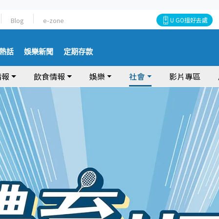
Blog
e-zone
U GO搵好去處
熱話
娛樂新聞
定期存款
情報
飲食情報
娛樂
社會
影片專區