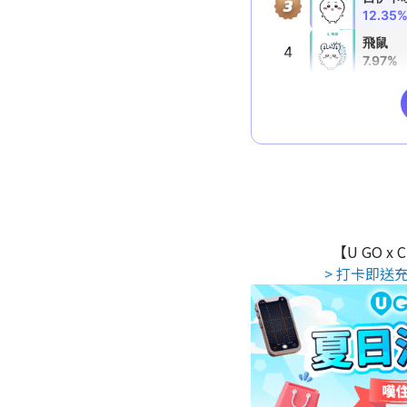
【U GO x
> 打卡即送充