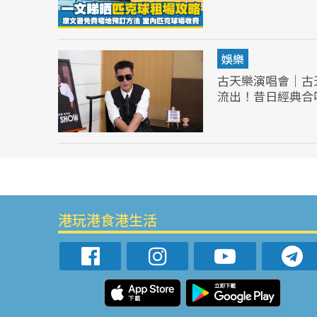
娛樂
古天樂演唱會｜古
流出！昔日經典合
港玩港食港生活