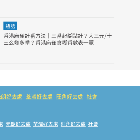
熱話
香港麻雀計番方法｜三番起糊點計？大三元/十
三么幾多番？香港麻雀食糊番數表一覽
元朗好去處
荃灣好去處
旺角好去處
社會
處
元朗好去處
荃灣好去處
旺角好去處
社會