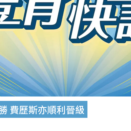
勝 費歷斯亦順利晉級