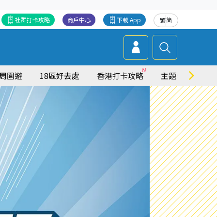
社群打卡攻略
商戶中心
下載 App
繁
简
周圍遊
18區好去處
香港打卡攻略
主題特集