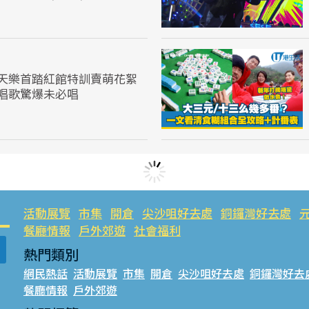
天樂首踏紅館特訓賣萌花絮
唱歌驚爆未必唱
活動展覽
市集
開倉
尖沙咀好去處
銅鑼灣好去處
餐廳情報
戶外郊遊
社會福利
熱門類別
網民熱話
活動展覽
市集
開倉
尖沙咀好去處
銅鑼灣好去
餐廳情報
戶外郊遊