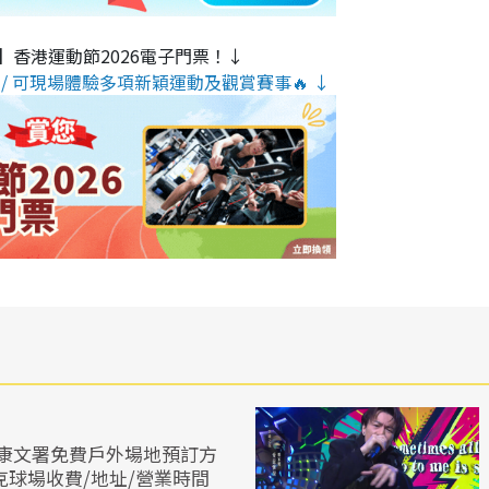
】香港運動節2026電子門票！↓
/ 可現場體驗多項新穎運動及觀賞賽事🔥 ↓
康文署免費戶外場地預訂方
克球場收費/地址/營業時間