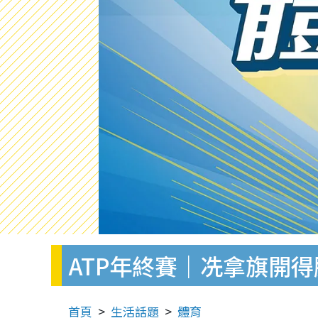
ATP年終賽｜冼拿旗開得
首頁
生活話題
體育