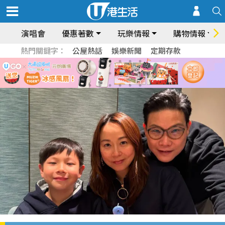
演唱會
優惠著數
玩樂情報
購物情報
熱門關鍵字：
公屋熱話
娛樂新聞
定期存款