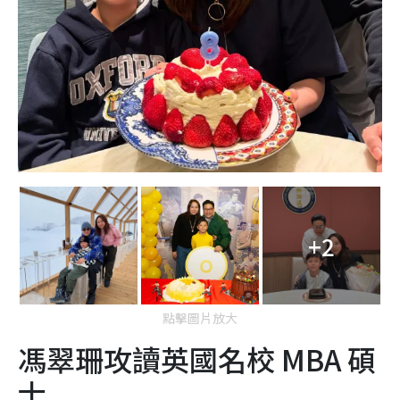
+2
點擊圖片放大
馮翠珊攻讀英國名校 MBA 碩
士