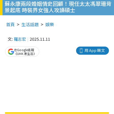
蘇永康兩段婚姻情史回顧！現任太太馮翠珊背
景起底 時裝界女強人攻讀碩士
首頁
生活話題
娛樂
文:
羅志宏
2025.11.11
在Google追蹤
用 App 睇文
《UHK 港生活》