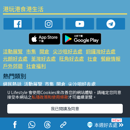
港玩港食港生活
活動展覽
市集
開倉
尖沙咀好去處
銅鑼灣好去處
元朗好去處
荃灣好去處
旺角好去處
社會
餐廳情報
戶外郊遊
社會福利
熱門類別
網民熱話
活動展覽
市集
開倉
尖沙咀好去處
銅鑼灣好去處
元朗好去處
荃灣好去處
旺角好去處
社會
U Lifestyle 會使用Cookies來改善您的網站體驗，請確定您同意
接受本網站之
私隱政策和使用條款
才可繼續瀏覽。
餐廳情報
戶外郊遊
熱門標籤
我已閱讀及同意
#UGO搵好去處
#人氣活動推介
#美食社群熱話
#親子玩樂好去處
#ULifestyle應用程式
#限時搶
本週好去處
#UJetso禮物放送
#ULifestyle商戶中心
#著數
#網絡熱話