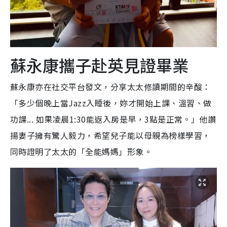
蘇永康攜子赴英見證畢業
蘇永康亦在社交平台發文，分享太太修讀期間的辛酸：
「多少個晚上當Jazz入睡後，妳才開始上課、溫習、做
功課... 如果凌晨1:30能返入房是早，3點是正常。」他讚
揚妻子擁有驚人毅力，希望兒子能以母親為榜樣學習，
同時證明了太太的「全能媽媽」形象。