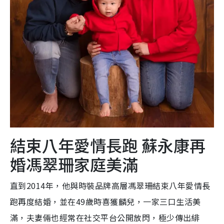
結束八年愛情長跑 蘇永康再
婚馮翠珊家庭美滿
直到2014年，他與時裝品牌高層馮翠珊結束八年愛情長
跑再度結婚，並在49歲時喜獲麟兒，一家三口生活美
滿，夫妻倆也經常在社交平台公開放閃，極少傳出緋