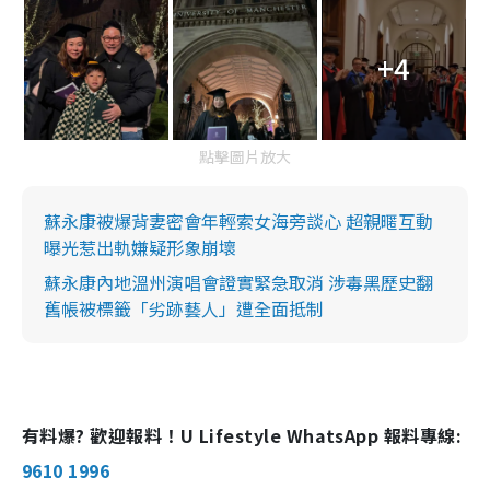
+4
點擊圖片放大
蘇永康被爆背妻密會年輕索女海旁談心 超親暱互動
曝光惹出軌嫌疑形象崩壞
蘇永康內地溫州演唱會證實緊急取消 涉毒黑歷史翻
舊帳被標籤「劣跡藝人」遭全面抵制
有料爆? 歡迎報料！U Lifestyle WhatsApp 報料專線:
9610 1996