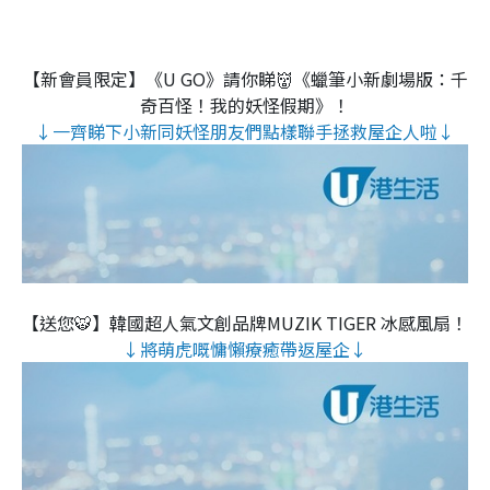
【新會員限定】《U GO》請你睇👹《蠟筆小新劇場版：千
奇百怪！我的妖怪假期》！
↓一齊睇下小新同妖怪朋友們點樣聯手拯救屋企人啦↓
【送您🐯】韓國超人氣文創品牌MUZIK TIGER 冰感風扇！
↓將萌虎嘅慵懶療癒帶返屋企↓