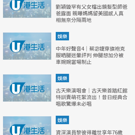
劉穎鏇罕有父女檔出鏡髮型師爸
爸露面 親曝媽媽留美國感人真
相無奈分隔兩地
娛樂
中年好聲音4｜蔡宓婕穿旗袍克
服晒腿迷暈評判 伸腿想加分被
車婉婉當場制止
娛樂
古天樂演唱會｜古天樂首踏紅館
特訓賣萌花絮流出！昔日經典合
唱歌驚爆未必唱
娛樂
資深演員黎彼得離世享年76歲