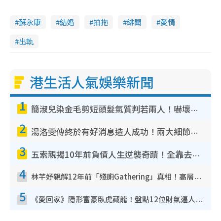
蘇永康
結婚
拍拖
緋聞
愛情
出軌
港生活人氣娛樂新聞
1
簡淑兒染金毛剪短頭髮氣質判若兩人！嚇壞老公麥大力都認唔出：「你做咩事？」
2
湯洛雯傳終於有好消息造人成功！兩大細節曝孕味極濃惹猜測：大肚婆先會咁！
3
五索親揭10年前負債人生逆襲奇蹟！全靠去一地方轉運後即遇上馬先生
4
林芊妤親解12年前「殘廁Gathering」真相！高層解約一句話重創尊嚴至今拒返TVB
5
《愛回家》隱形富豪臥虎藏龍！盤點12位財氣逼人的有錢藝人：呢位靚女3億身家唔憂做