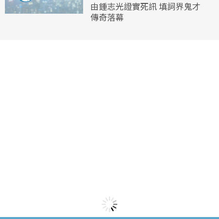
由鍾志光證實死訊 填詞界鬼才
傳奇落幕