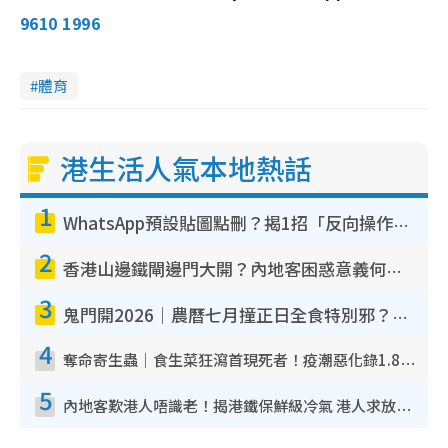
9610 1996
體育
港生活人氣本地熱話
1
WhatsApp預設貼圖點刪？揭1招「反向操作」還原簡潔介面 附3步實測教學
2
香港山邊鐵閘邊門大開？內地客困惑意義何在！網民神回覆：呢種叫法理性防禦
3
鬼門開2026｜農曆七月撞正日全食特別邪？專家警告切忌做一事！揭4大禁忌+2招保平安
4
奪命寄生蟲｜食生菜狂瀉首現死者！疫潮惡化錄1.8萬宗病例 揭洗菜3大謬誤
5
內地客歎港人唔識老！揭港鐵保鮮級冷氣 港人求放過：咪投訴