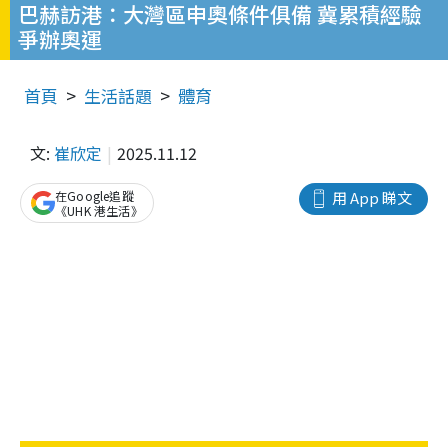
巴赫訪港：大灣區申奧條件俱備 冀累積經驗
爭辦奧運
首頁
生活話題
體育
文:
崔欣定
2025.11.12
在Google追蹤
用 App 睇文
《UHK 港生活》