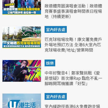
啟德體育園演唱會活動｜啟德體
育賽事盛事演唱會時間表日程場
地（持續更新）
室內好去處
匹克球租場攻略！康文署免費戶
外場地預訂方法 全港6大室內匹
克球場收費/地址/營業時間
娛樂
中年好聲音4｜鄭家聲挑戰《愛
是懷疑》首次爆Rap 臨危不亂一
腳踢開耳機獲讚「好型」
室內好去處
室內緩跑徑香港6大免費跑步場