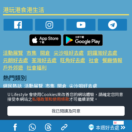
港玩港食港生活
活動展覽
市集
開倉
尖沙咀好去處
銅鑼灣好去處
元朗好去處
荃灣好去處
旺角好去處
社會
餐廳情報
戶外郊遊
社會福利
熱門類別
網民熱話
活動展覽
市集
開倉
尖沙咀好去處
銅鑼灣好去處
元朗好去處
荃灣好去處
旺角好去處
社會
U Lifestyle 會使用Cookies來改善您的網站體驗，請確定您同意
接受本網站之
私隱政策和使用條款
才可繼續瀏覽。
餐廳情報
戶外郊遊
熱門標籤
我已閱讀及同意
#UGO搵好去處
#人氣活動推介
#美食社群熱話
#親子玩樂好去處
#ULifestyle應用程式
#限時搶
本週好去處