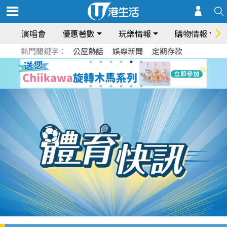
演唱會
優惠著數
玩樂情報
購物情報
熱門關鍵字：
公屋熱話
娛樂新聞
定期存款