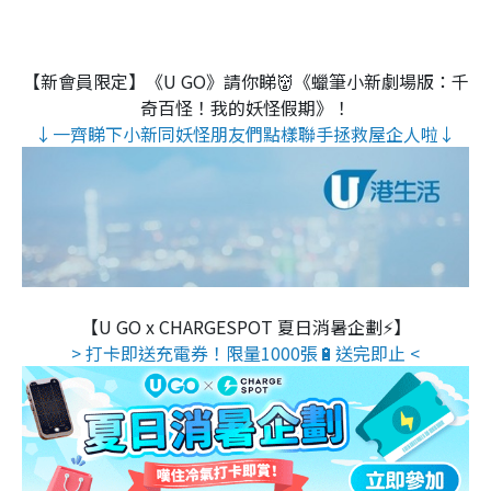
【新會員限定】《U GO》請你睇👹《蠟筆小新劇場版：千
奇百怪！我的妖怪假期》！
↓一齊睇下小新同妖怪朋友們點樣聯手拯救屋企人啦↓
【U GO x CHARGESPOT 夏日消暑企劃⚡】
> 打卡即送充電券！限量1000張🔋送完即止 <