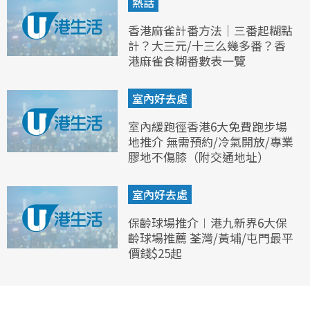
熱話
香港麻雀計番方法｜三番起糊點
計？大三元/十三么幾多番？香
港麻雀食糊番數表一覽
室內好去處
室內緩跑徑香港6大免費跑步場
地推介 無需預約/冷氣開放/專業
膠地不傷膝（附交通地址）
室內好去處
保齡球場推介︱港九新界6大保
齡球場推薦 荃灣/黃埔/屯門最平
價錢$25起