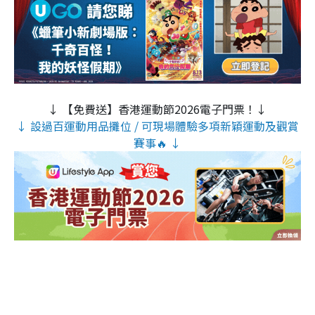
↓ 【免費送】香港運動節2026電子門票！↓
↓ 設過百運動用品攤位 / 可現場體驗多項新穎運動及觀賞
賽事🔥 ↓