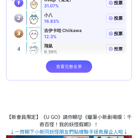
【新會員限定】《U GO》請你睇👹《蠟筆小新劇場版：千
奇百怪！我的妖怪假期》！
↓一齊睇下小新同妖怪朋友們點樣聯手拯救屋企人啦↓