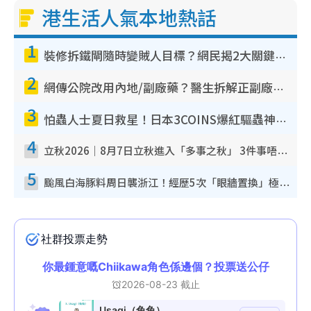
港生活人氣本地熱話
1
裝修拆鐵閘隨時變賊人目標？網民揭2大關鍵用途：裝新式等於白裝？附新舊鐵閘分別
2
網傳公院改用內地/副廠藥？醫生拆解正副廠分別 揭4類人換藥隨時出事
3
怕蟲人士夏日救星！日本3COINS爆紅驅蟲神器$45起 1招「全程免觸碰」輕鬆搞定小強
4
立秋2026｜8月7日立秋進入「多事之秋」 3件事唔做得！專家教6招開運 清枱頭／銀包納氣接好運
5
颱風白海豚料周日襲浙江！經歷5次「眼牆置換」極罕見 成登陸內地最長途颱風