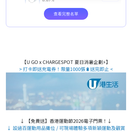
【U GO x CHARGESPOT 夏日消暑企劃⚡】
> 打卡即送充電券！限量1000張🔋送完即止 <
↓ 【免費送】香港運動節2026電子門票！↓
↓ 設過百運動用品攤位 / 可現場體驗多項新穎運動及觀賞