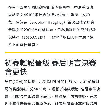
在第十五屆全國運動會的游泳賽事中，香港隊成功
晉級男女4X100米混合泳接力決賽。 香港「女飛
魚」何詩蓓（Siobhan Haughey）首次出戰全運會
參與女子200米自由泳決賽，作為此項目的亞洲紀錄
保持者（1分53.92秒），她會爭取個人在本屆全運
會上的首枚獎牌。
初賽輕鬆晉級 賽后明言決賽
會更快
早在(12日)的初賽上以第3組登場的何詩蓓，以由頭帶到
尾的姿態游出1分58.98秒，輕鬆以總成績第3名晉身準決
賽。何詩蓓在準決賽後表示，經過早上的初賽後，已恢
復比賽作戰狀態並重拾信心。她預計明晚決賽可以游得