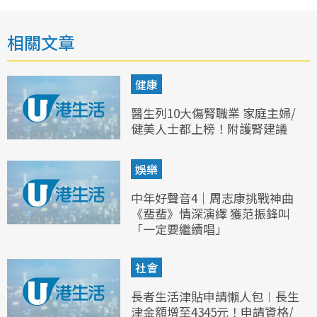
相關文章
健康
醫生列10大傷腎職業 家庭主婦/
健美人士都上榜！附護腎建議
娛樂
中年好聲音4｜周志康挑戰神曲
《蜚蜚》情深演繹 獲范振鋒叫
「一定要繼續唱」
社會
長者生活津貼申請懶人包︱長生
津金額增至4345元！申請資格/