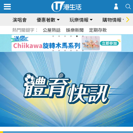
演唱會
優惠著數
玩樂情報
購物情報
熱門關鍵字：
公屋熱話
娛樂新聞
定期存款