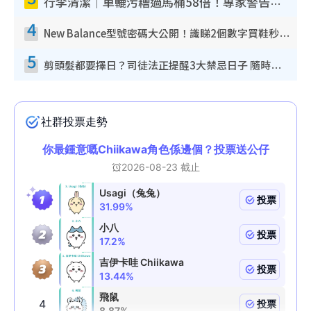
行李清潔｜車轆污糟過馬桶58倍！專家警告忌用酒精抹 教1招免污手除菌
4
New Balance型號密碼大公開！識睇2個數字買鞋秒知功能免中伏 附5大熱門鞋款
5
剪頭髮都要擇日？司徒法正提醒3大禁忌日子 隨時剪走財運！呢日剪髮恐「剪壽命」？