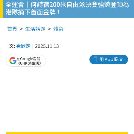
全運會｜何詩蓓200米自由泳決賽強勢登頂為
港隊摘下首面金牌！
首頁
生活話題
體育
文:
崔欣定
2025.11.13
在Google追蹤
用 App 睇文
《UHK 港生活》