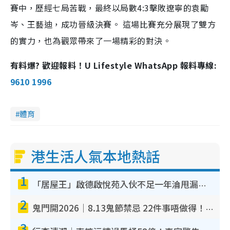
賽中，歷經七局苦戰，最終以局數4:3擊敗遼寧的袁勵
岑、王藝迪，成功晉級決賽。 這場比賽充分展現了雙方
的實力，也為觀眾帶來了一場精彩的對決。
有料爆? 歡迎報料！U Lifestyle WhatsApp 報料專線:
9610 1996
體育
港生活人氣本地熱話
1
「居屋王」啟德啟悅苑入伙不足一年淪甩漏之王！插頭噴火花致大停電 多戶業主全屋家電報銷
2
鬼門開2026｜8.13鬼節禁忌 22件事唔做得！燒肉、刺身要少食？半夜勿吹口哨/打呢個電話
3