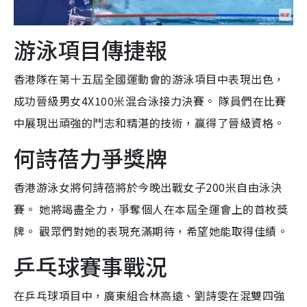
游泳項目傳捷報
香港隊在第十五屆全國運動會的游泳項目中表現出色，
成功晉級男女4X100米混合泳接力決賽。 隊員們在比賽
中展現出頑強的鬥志和精湛的技術，贏得了晉級資格。
何詩蓓力爭獎牌
香港游泳女將何詩蓓將於今晚出戰女子200米自由泳決
賽。 她將竭盡全力，爭奪個人在本屆全運會上的首枚獎
牌。 觀眾們對她的表現充滿期待，希望她能取得佳績。
乒乓球賽事戰況
在乒乓球項目中，廣東組合林高遠、劉詩雯在混雙四強