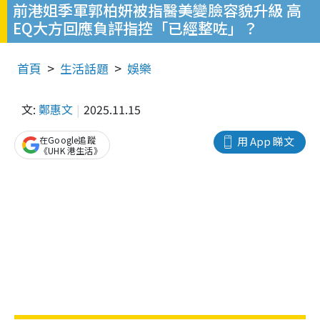
前港姐季軍郭柏妍被指醫美變臉容貌升級 高
EQ大方回應負評指控「已經整咗」？
首頁
生活話題
娛樂
文:
鄭惠文
2025.11.15
在Google追蹤
用 App 睇文
《UHK 港生活》