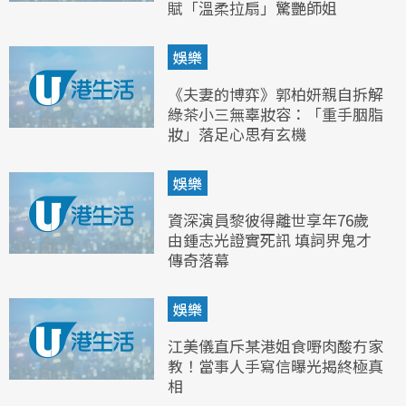
賦「溫柔拉扇」驚艷師姐
娛樂
《夫妻的博弈》郭柏妍親自拆解
綠茶小三無辜妝容：「重手胭脂
妝」落足心思有玄機
娛樂
資深演員黎彼得離世享年76歲
由鍾志光證實死訊 填詞界鬼才
傳奇落幕
娛樂
江美儀直斥某港姐食嘢肉酸冇家
教！當事人手寫信曝光揭終極真
相