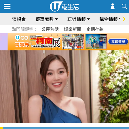
演唱會
優惠著數
玩樂情報
購物情報
熱門關鍵字：
公屋熱話
娛樂新聞
定期存款