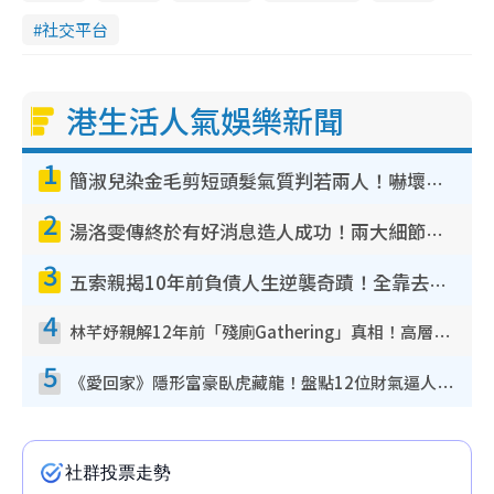
社交平台
港生活人氣娛樂新聞
1
簡淑兒染金毛剪短頭髮氣質判若兩人！嚇壞老公麥大力都認唔出：「你做咩事？」
2
湯洛雯傳終於有好消息造人成功！兩大細節曝孕味極濃惹猜測：大肚婆先會咁！
3
五索親揭10年前負債人生逆襲奇蹟！全靠去一地方轉運後即遇上馬先生
4
林芊妤親解12年前「殘廁Gathering」真相！高層解約一句話重創尊嚴至今拒返TVB
5
《愛回家》隱形富豪臥虎藏龍！盤點12位財氣逼人的有錢藝人：呢位靚女3億身家唔憂做