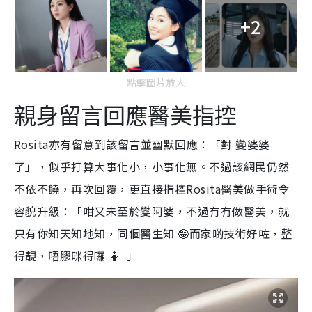
+2
點擊圖片放大
親身留言回應醫美指控
Rosita亦有留意到該留言並幽默回應：「對 變婆婆
了」，似乎打算大事化小，小事化無。不過該網民仍然
不依不饒，再次回覆，更直接指控Rosita醫美做手術令
容貌升級：「咁又未至於變阿婆，不過有冇做醫美，就
只有你知天知地知，同個醫生知 🤪而家啲技術好咗，整
得靚，唔膠咪得囉 🤷 」