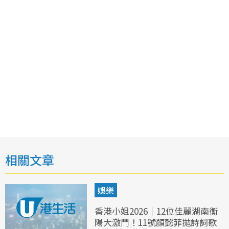
相關文章
娛樂
香港小姐2026｜12位佳麗湖南衡
陽大激鬥！11號顏懿菲拋詩詞歌