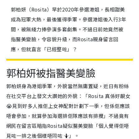
郭柏妍（Rosita）早於2020年參選港姐，長相甜美
成為冠軍大熱，最後獲得季軍。參選港姐後入行3年
間，被無綫力捧參演多套劇集。不過日前她竟然被
指醫美變臉，令容貌升級，而Rosita親身留言回
應，但就直言「已經整咗」？
郭柏妍被指醫美變臉
郭柏妍身為港姐季軍，外貌當然無庸置疑，近日有粉絲
在社交平台上發文大讚她的外貌：「Rosita 真係好靚女
😭見到好多人推佢上女神配對計劃下一季，但係佢應該
唔會參加，就算參加海選排佢隊應該有排攪」不過竟有
網民在留言區暗指Rosita疑似醫美變臉「個人覺得佢唔
見咗一排之後個樣唔同咗 🤷」。