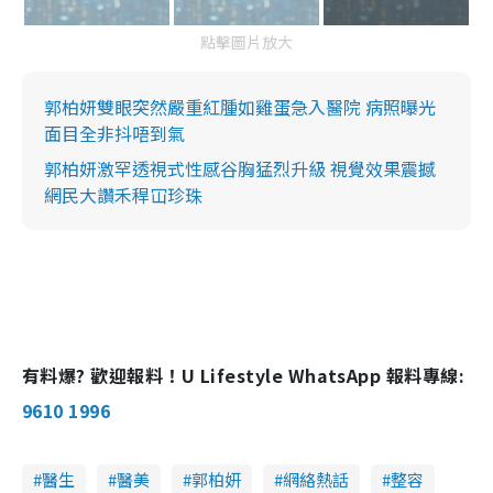
點擊圖片放大
郭柏妍雙眼突然嚴重紅腫如雞蛋急入醫院 病照曝光
面目全非抖唔到氣
郭柏妍激罕透視式性感谷胸猛烈升級 視覺效果震撼
網民大讚禾稈冚珍珠
有料爆? 歡迎報料！U Lifestyle WhatsApp 報料專線:
9610 1996
醫生
醫美
郭柏妍
網絡熱話
整容