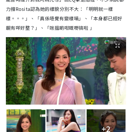
力撐Rosita認為她的樣貌分別不大：「明明就一樣
樣。。。」、「真係唔覺有變樣喎」、「本身都已經好
靚有咩好整？」、「咪搵啲咁嘅嘢搞啦 」
+2