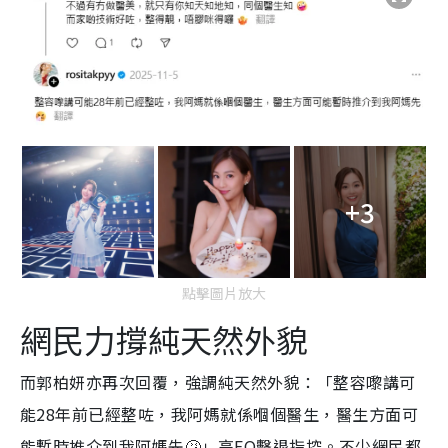
+3
點擊圖片放大
網民力撐純天然外貌
而郭柏妍亦再次回覆，強調純天然外貌：「整容嚟講可
能28年前已經整咗，我阿媽就係嗰個醫生，醫生方面可
能暫時推介到我阿媽先🤧」高EQ擊退指控。不少網民都