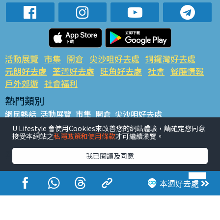
活動展覽
市集
開倉
尖沙咀好去處
銅鑼灣好去處
元朗好去處
荃灣好去處
旺角好去處
社會
餐廳情報
戶外郊遊
社會福利
熱門類別
網民熱話
活動展覽
市集
開倉
尖沙咀好去處
銅鑼灣好去處
元朗好去處
荃灣好去處
旺角好去處
社會
U Lifestyle 會使用Cookies來改善您的網站體驗，請確定您同意
接受本網站之
私隱政策和使用條款
才可繼續瀏覽。
餐廳情報
戶外郊遊
熱門標籤
我已閱讀及同意
#UGO搵好去處
#人氣活動推介
#美食社群熱話
#親子玩樂好去處
#ULifestyle應用程式
#限時搶
本週好去處
#UJetso禮物放送
#ULifestyle商戶中心
#著數
#網絡熱話
香港經濟日報版權所有©2026