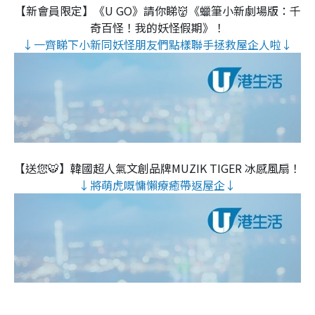
【新會員限定】《U GO》請你睇👹《蠟筆小新劇場版：千
奇百怪！我的妖怪假期》！
↓一齊睇下小新同妖怪朋友們點樣聯手拯救屋企人啦↓
【送您🐯】韓國超人氣文創品牌MUZIK TIGER 冰感風扇！
↓將萌虎嘅慵懶療癒帶返屋企↓