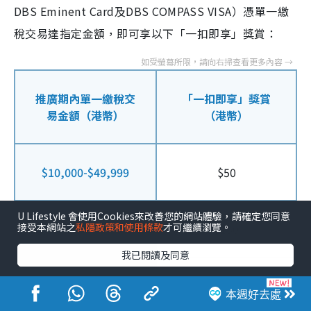
DBS Eminent Card及DBS COMPASS VISA）憑單一繳
稅交易達指定金額，即可享以下「一扣即享」獎賞：
推廣期內單一繳稅交
「一扣即享」獎賞
易金額（港幣）
（港幣）
$10,000-$49,999
$50
U Lifestyle 會使用Cookies來改善您的網站體驗，請確定您同意
接受本網站之
私隱政策和使用條款
才可繼續瀏覽。
$50,000-$74,999
$150
我已閱讀及同意
$75,000-$99,999
$200
本週好去處