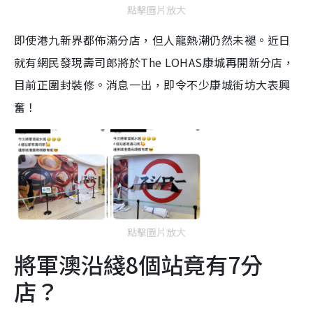
點擊圖片放大
即使港九新界都佈滿分店，但人龍熱潮仍然未褪。近日
就有網民發現壽司郎將於The LOHAS康城再開新分店，
目前正圍封裝修。消息一出，即令不少康城街坊大表興
奮！
點擊圖片放大
將軍澳沿綫8個站竟有7分
店？