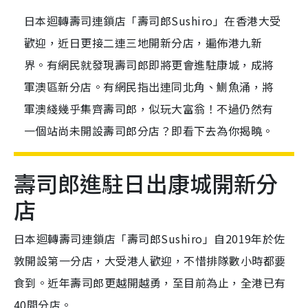
日本迴轉壽司連鎖店「壽司郎Sushiro」在香港大受
歡迎，近日更接二連三地開新分店，遍佈港九新
界。有網民就發現壽司郎即將更會進駐康城，成將
軍澳區新分店。有網民指出連同北角、鰂魚涌，將
軍澳綫幾乎集齊壽司郎，似玩大富翁！不過仍然有
一個站尚未開設壽司郎分店？即看下去為你揭曉。
壽司郎進駐日出康城開新分
店
日本迴轉壽司連鎖店「壽司郎Sushiro」自2019年於佐
敦開設第一分店，大受港人歡迎，不惜排隊數小時都要
食到。近年壽司郎更越開越勇，至目前為止，全港已有
40間分店。