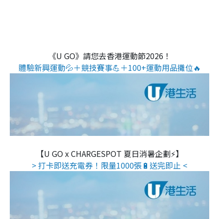
《U GO》請您去香港運動節2026！
體驗新興運動💦＋競技賽事💪＋100+運動用品攤位🔥
【U GO x CHARGESPOT 夏日消暑企劃⚡】
> 打卡即送充電券！限量1000張🔋送完即止 <