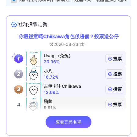
颱風白海豚料周日襲浙江！經歷5次「眼牆置換」極罕見 成登陸內地最長途颱風