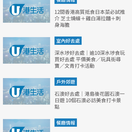
12間香港高質抵食日本菜必試推
介 芝士燒蠔＋雞白湯拉麵＋刺
身海膽
室內好去處
深水埗好去處｜逾10深水埗食玩
買好去處 平價美食／玩具街尋
寶／文青打卡活動
戶外郊遊
石澳好去處｜港島後花園石澳一
日遊 10個石澳必訪美食打卡景
點
餐廳情報