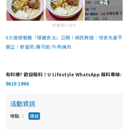
+4
點擊圖片放大
6大連鎖餐廳「隱藏食法」公開！網民教路：咁食先最平
靚正！麥當勞/壽司郎/牛角燒肉
有料爆? 歡迎報料！U Lifestyle WhatsApp 報料專線:
9610 1996
活動資訊
地點
康城