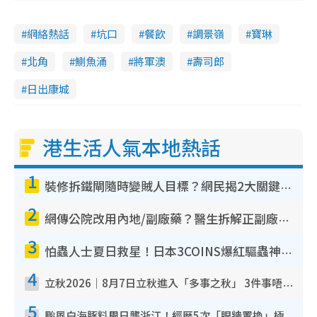
網絡熱話
坑口
餐飲
調景嶺
寶琳
北角
鰂魚涌
將軍澳
壽司郎
日出康城
港生活人氣本地熱話
1
裝修拆鐵閘隨時變賊人目標？網民揭2大關鍵用途：裝新式等於白裝？附新舊鐵閘分別
2
網傳公院改用內地/副廠藥？醫生拆解正副廠分別 揭4類人換藥隨時出事
3
怕蟲人士夏日救星！日本3COINS爆紅驅蟲神器$45起 1招「全程免觸碰」輕鬆搞定小強
4
立秋2026｜8月7日立秋進入「多事之秋」 3件事唔做得！專家教6招開運 清枱頭／銀包納氣接好運
5