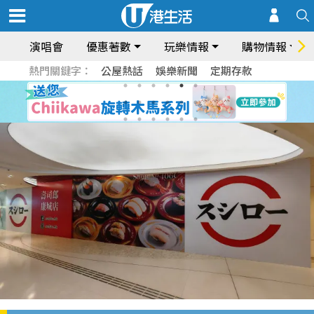
演唱會
優惠著數
玩樂情報
購物情報
熱門關鍵字：
公屋熱話
娛樂新聞
定期存款