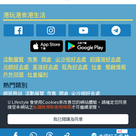
港玩港食港生活
活動展覽
市集
開倉
尖沙咀好去處
銅鑼灣好去處
元朗好去處
荃灣好去處
旺角好去處
社會
餐廳情報
戶外郊遊
社會福利
熱門類別
網民熱話
活動展覽
市集
開倉
尖沙咀好去處
銅鑼灣好去處
元朗好去處
荃灣好去處
旺角好去處
社會
U Lifestyle 會使用Cookies來改善您的網站體驗，請確定您同意
接受本網站之
私隱政策和使用條款
才可繼續瀏覽。
餐廳情報
戶外郊遊
熱門標籤
我已閱讀及同意
#UGO搵好去處
#人氣活動推介
#美食社群熱話
#親子玩樂好去處
#ULifestyle應用程式
#限時搶