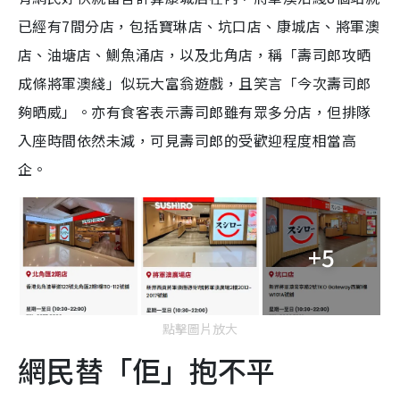
已經有7間分店，包括寶琳店、坑口店、康城店、將軍澳
店、油塘店、鰂魚涌店，以及北角店，稱「壽司郎攻晒
成條將軍澳綫」似玩大富翁遊戲，且笑言「今次壽司郎
夠晒威」。亦有食客表示壽司郎雖有眾多分店，但排隊
入座時間依然未減，可見壽司郎的受歡迎程度相當高
企。
+5
點擊圖片放大
網民替「佢」抱不平