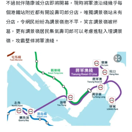
不過就伴隨康城分店即將開幕，現時將軍澳沿綫幾乎每
個港鐵站附近都有開設壽司郎分店，唯獨調景嶺站未有
分店，令網民紛紛為調景嶺抱不平，笑言調景嶺被杯
葛，更有調景嶺居民集氣壽司郎可以考慮進駐入埋調景
嶺，攻霸整條將軍澳綫。