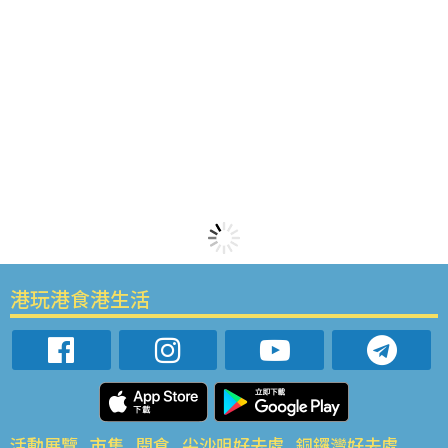
港玩港食港生活
活動展覽
市集
開倉
尖沙咀好去處
銅鑼灣好去處