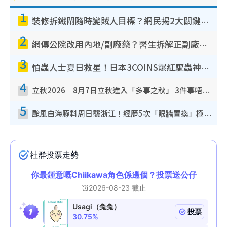
1
裝修拆鐵閘隨時變賊人目標？網民揭2大關鍵用途：裝新式等於白裝？附新舊鐵閘分別
2
網傳公院改用內地/副廠藥？醫生拆解正副廠分別 揭4類人換藥隨時出事
3
怕蟲人士夏日救星！日本3COINS爆紅驅蟲神器$45起 1招「全程免觸碰」輕鬆搞定小強
4
立秋2026｜8月7日立秋進入「多事之秋」 3件事唔做得！專家教6招開運 清枱頭／銀包納氣接好運
5
颱風白海豚料周日襲浙江！經歷5次「眼牆置換」極罕見 成登陸內地最長途颱風