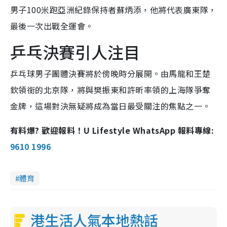
男子100米跑亞洲紀錄保持者蘇炳添，他將代表廣東隊，
最後一次出戰全運會。
乒乓決賽引人注目
乒乓球男子團體決賽將於傍晚時分展開。由馬龍和王楚
欽領銜的北京隊，將與樊振東和許昕率領的上海隊爭奪
金牌，這場對決無疑將成為當日最受關注的焦點之一。
有料爆? 歡迎報料！U Lifestyle WhatsApp 報料專線:
9610 1996
體育
港生活人氣本地熱話