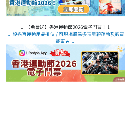
↓ 【免費送】香港運動節2026電子門票！↓
↓ 設過百運動用品攤位 / 可現場體驗多項新穎運動及觀賞
賽事🔥 ↓