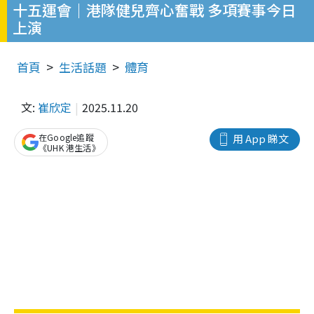
十五運會｜港隊健兒齊心奮戰 多項賽事今日
上演
首頁
生活話題
體育
文:
崔欣定
2025.11.20
在Google追蹤
用 App 睇文
《UHK 港生活》