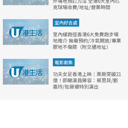
外場地預訂方法 全港6大室內匹
克球場收費/地址/營業時間
室內好去處
室內緩跑徑香港6大免費跑步場
地推介 無需預約/冷氣開放/專業
膠地不傷膝（附交通地址）
電影劇集
功夫女足香港上映｜票房突破21
億！即睇演員陣容：蔡思貝/劉
嘉玲/佐藤健特別演出