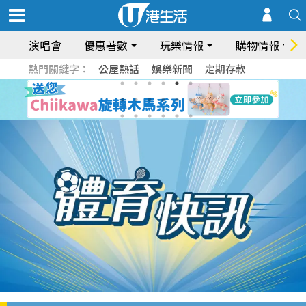
演唱會
優惠著數
玩樂情報
購物情報
熱門關鍵字：
公屋熱話
娛樂新聞
定期存款