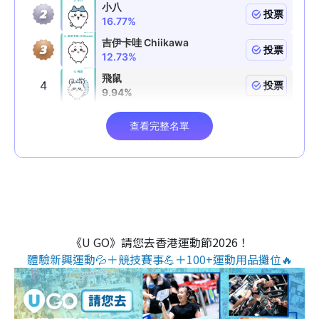
《U GO》請您去香港運動節2026！
體驗新興運動💦＋競技賽事💪＋100+運動用品攤位🔥