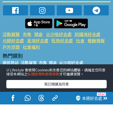
活動展覽
市集
開倉
尖沙咀好去處
銅鑼灣好去處
元朗好去處
荃灣好去處
旺角好去處
社會
餐廳情報
戶外郊遊
社會福利
熱門類別
網民熱話
活動展覽
市集
開倉
尖沙咀好去處
銅鑼灣好去處
元朗好去處
荃灣好去處
旺角好去處
社會
U Lifestyle 會使用Cookies來改善您的網站體驗，請確定您同意
接受本網站之
私隱政策和使用條款
才可繼續瀏覽。
餐廳情報
戶外郊遊
熱門標籤
我已閱讀及同意
#UGO搵好去處
#人氣活動推介
#美食社群熱話
#親子玩樂好去處
#ULifestyle應用程式
#限時搶
本週好去處
#UJetso禮物放送
#ULifestyle商戶中心
#著數
#網絡熱話