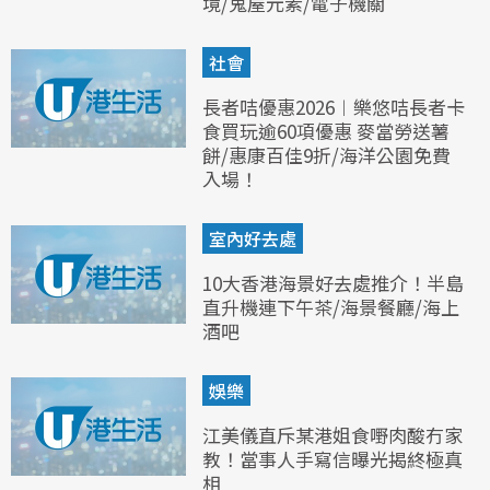
境/鬼屋元素/電子機關
社會
長者咭優惠2026︱樂悠咭長者卡
食買玩逾60項優惠 麥當勞送薯
餅/惠康百佳9折/海洋公園免費
入場！
室內好去處
10大香港海景好去處推介！半島
直升機連下午茶/海景餐廳/海上
酒吧
娛樂
江美儀直斥某港姐食嘢肉酸冇家
教！當事人手寫信曝光揭終極真
相