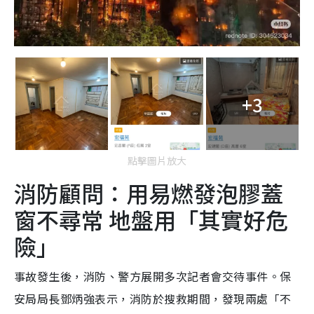
+3
點擊圖片放大
消防顧問：用易燃發泡膠蓋
窗不尋常 地盤用「其實好危
險」
事故發生後，消防、警方展開多次記者會交待事件。保
安局局長鄧炳強表示，消防於搜救期間，發現兩處「不