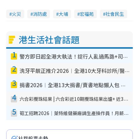
火災
消防處
大埔
宏福苑
社會民生
港生活社會話題
1
警方即日起全港大執法！捉行人亂過馬路+司機不專注駕駛！亂過馬路罰$2000
2
洗牙平靚正推介2026︱全港10大牙科診所/醫院懶人包 夜診至8點/鎮靜潔牙/醫療券適用
3
捐書2026︱全港13大捐書/賣書地點懶人包 二手課本最高$150＋舊書換免費咖啡/戲票
4
六合彩攪珠結果 | 六合彩近10期攪珠結果出爐+ 近30期最旺熱門中獎號碼
5
筍工招聘2026｜萊特維健藥廠請生產操作員！月薪高達$1.7萬 冷氣廠房/五天工作/保證雙糧