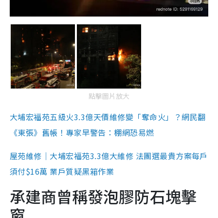
點擊圖片放大
大埔宏福苑五級火3.3億天價維修變「奪命火」？網民翻
《東張》舊帳！專家早警告：棚網恐易燃
屋苑維修｜大埔宏福苑3.3億大維修 法團選最貴方案每戶
須付$16萬 業戶質疑黑箱作業
承建商曾稱發泡膠防石塊擊
窗