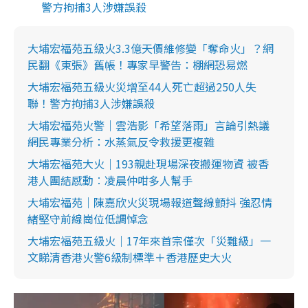
警方拘捕3人涉嫌誤殺
大埔宏福苑五級火3.3億天價維修變「奪命火」？網
民翻《東張》舊帳！專家早警告：棚網恐易燃
大埔宏福苑五級火災增至44人死亡超過250人失
聯！警方拘捕3人涉嫌誤殺
大埔宏福苑火警｜雲浩影「希望落雨」言論引熱議
網民專業分析：水蒸氣反令救援更複雜
大埔宏福苑大火｜193親赴現場深夜搬運物資 被香
港人團結感動︰凌晨仲咁多人幫手
大埔宏福苑｜陳嘉欣火災現場報道聲線顫抖 強忍情
緒堅守前線崗位低調悼念
大埔宏福苑五級火｜17年來首宗僅次「災難級」一
文睇清香港火警6級制標準＋香港歷史大火