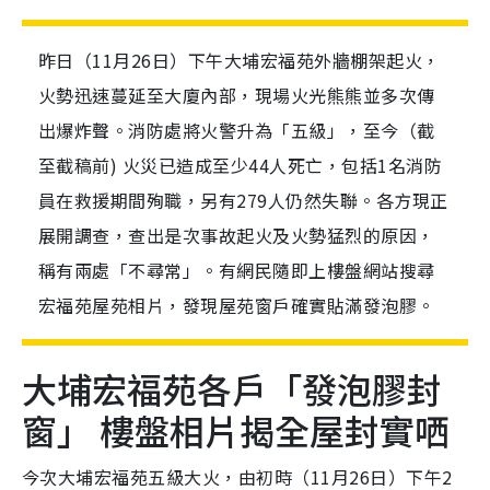
昨日（11月26日）下午大埔宏福苑外牆棚架起火，
火勢迅速蔓延至大廈內部，現場火光熊熊並多次傳
出爆炸聲。消防處將火警升為「五級」，至今（截
至截稿前) 火災已造成至少44人死亡，包括1名消防
員在救援期間殉職，另有279人仍然失聯。各方現正
展開調查，查出是次事故起火及火勢猛烈的原因，
稱有兩處「不尋常」。有網民隨即上樓盤網站搜尋
宏福苑屋苑相片，發現屋苑窗戶確實貼滿發泡膠。
大埔宏福苑各戶「發泡膠封
窗」 樓盤相片揭全屋封實哂
今次大埔宏福苑五級大火，由初時（11月26日）下午2