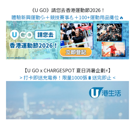
《U GO》請您去香港運動節2026！
體驗新興運動💦＋競技賽事💪＋100+運動用品攤位🔥
【U GO x CHARGESPOT 夏日消暑企劃⚡】
> 打卡即送充電券！限量1000張🔋送完即止 <