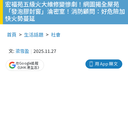
宏福苑五級火大維修變慘劇！網圖揭全屋苑
「發泡膠封窗」淪密室！消防顧問：好危險加
快火勢蔓延
首頁
生活話題
社會
文:
梁雪盈
2025.11.27
在Google追蹤
用 App 睇文
《UHK 港生活》