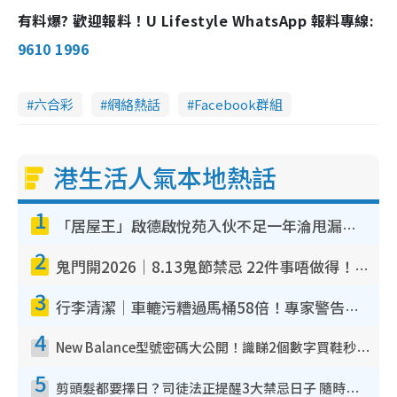
有料爆? 歡迎報料！U Lifestyle WhatsApp 報料專線:
9610 1996
六合彩
網絡熱話
Facebook群組
港生活人氣本地熱話
1
「居屋王」啟德啟悅苑入伙不足一年淪甩漏之王！插頭噴火花致大停電 多戶業主全屋家電報銷
2
鬼門開2026｜8.13鬼節禁忌 22件事唔做得！燒肉、刺身要少食？半夜勿吹口哨/打呢個電話
3
行李清潔｜車轆污糟過馬桶58倍！專家警告忌用酒精抹 教1招免污手除菌
4
New Balance型號密碼大公開！識睇2個數字買鞋秒知功能免中伏 附5大熱門鞋款
5
剪頭髮都要擇日？司徒法正提醒3大禁忌日子 隨時剪走財運！呢日剪髮恐「剪壽命」？