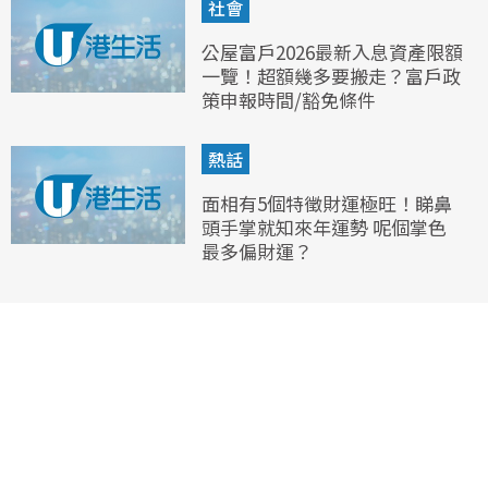
社會
公屋富戶2026最新入息資產限額
一覽！超額幾多要搬走？富戶政
策申報時間/豁免條件
熱話
面相有5個特徵財運極旺！睇鼻
頭手掌就知來年運勢 呢個掌色
最多偏財運？