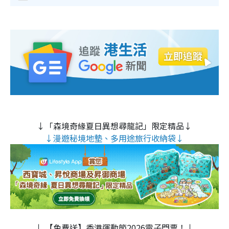
↓「森境奇緣夏日異想尋龍記」限定精品↓
↓漫遊秘境地墊、多用途旅行收納袋↓
↓ 【免費送】香港運動節2026電子門票！↓