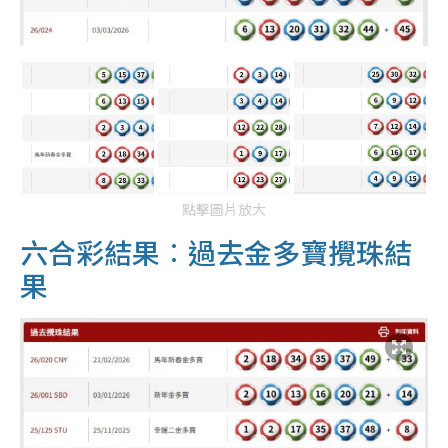
點擊圖片放大
六合彩結果︰
過去金多寶攪珠結
果