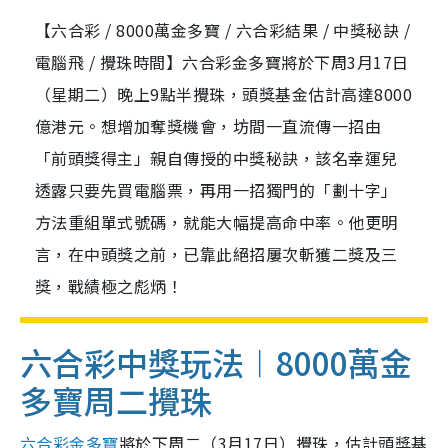
【六合彩 / 8000萬金多寶 / 六合彩結果 / 中獎秘訣 /
電腦飛 / 攪珠時間】六合彩金多寶將於下周3月17日
（星期二）晚上9點半攪珠，頭獎基金估計高達8000
億港元。想增加奪獎機會，坊間一直流傳一招由
「前頭獎得主」親自傳授的中獎秘訣，該名幸運兒
透露只要先買電腦票，再用一招獨門的「劃十字」
方法重組單式號碼，就能大幅提高命中率。他更明
言，在中頭獎之前，已靠此絕招屢次斬獲二獎及三
獎，戰績極之彪炳！
六合彩中獎玩法
︱8000萬
金
多寶周二
攪珠
六合彩金多寶
將於下周二（3月17日）攪珠，估計頭獎基