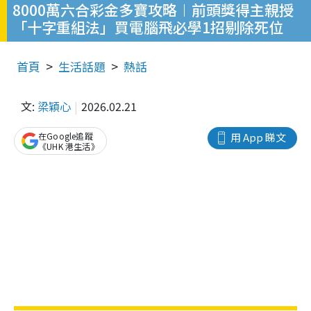
8000萬六合彩金多寶攻略︱前頭獎得主親授
「十字重組法」買電腦飛必學1招剔除死位
首頁
生活話題
熱話
文:
梁穎心
2026.02.21
在Google追蹤
用 App 睇文
《UHK 港生活》