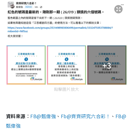
+3
點擊圖片放大
資料來源︰
FB@甄偉強
、
Fb@齊齊研究六合彩！
、
FB@
甄偉強