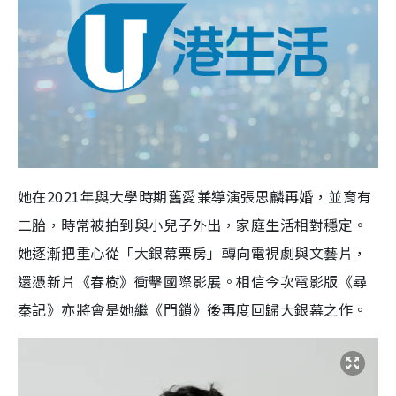
她在2021年與大學時期舊愛兼導演張思麟再婚，並育有
二胎，時常被拍到與小兒子外出，家庭生活相對穩定。​
她逐漸把重心從「大銀幕票房」轉向電視劇與文藝片，
還憑新片《春樹》衝擊國際影展。相信今次電影版《尋
秦記》亦將會是她繼《門鎖》後再度回歸大銀幕之作。