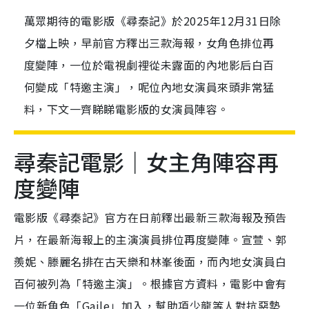
萬眾期待的電影版《尋秦記》於2025年12月31日除
夕檔上映，早前官方釋出三款海報，女角色排位再
度變陣，一位於電視劇裡從未露面的內地影后白百
何變成「特邀主演」，呢位內地女演員來頭非常猛
料，下文一齊睇睇電影版的女演員陣容。
尋秦記電影｜女主角陣容再
度變陣
電影版《尋秦記》官方在日前釋出最新三款海報及預告
片，在最新海報上的主演演員排位再度變陣。宣萱、郭
羨妮、滕麗名排在古天樂和林峯後面，而內地女演員白
百何被列為「特邀主演」。根據官方資料，電影中會有
一位新角色「Gaile」加入，幫助項少龍等人對抗惡勢