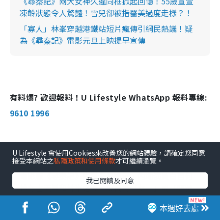
《尋秦記》兩大女神久違同框掀起回憶！55歲宣萱
凍齡狀態令人驚豔！雪兒卻被指醫美過度走樣？！
「寡人」林峯穿越港鐵站短片瘋傳引網民熱議！疑
為《尋秦記》電影元旦上映提早宣傳
有料爆? 歡迎報料！U Lifestyle WhatsApp 報料專線:
9610 1996
電影版《尋秦記》女主角是誰？
U Lifestyle 會使用Cookies來改善您的網站體驗，請確定您同意
接受本網站之
私隱政策和使用條款
才可繼續瀏覽。
電影版《尋秦記》先導海報顯示，內地演員白百何
我已閱讀及同意
排在古天樂和林峯之後，被視為「女一」或「頭號
女主角」。
本週好去處