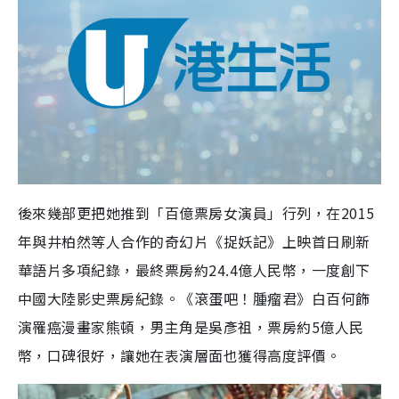
後來幾部更把她推到「百億票房女演員」行列，在2015
年與井柏然等人合作的奇幻片《捉妖記》上映首日刷新
華語片多項紀錄，最終票房約24.4億人民幣，一度創下
中國大陸影史票房紀錄。《滾蛋吧！腫瘤君》白百何飾
演罹癌漫畫家熊頓，男主角是吳彥祖，票房約5億人民
幣，口碑很好，讓她在表演層面也獲得高度評價。​