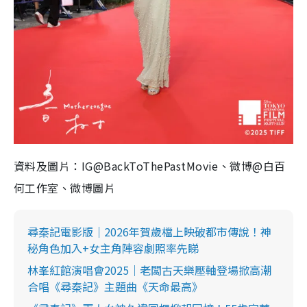
資料及圖片：IG@BackToThePastMovie、微博@白百
何工作室、微博圖片
尋秦記電影版｜2026年賀歲檔上映破都市傳說！神
秘角色加入+女主角陣容劇照率先睇
林峯紅館演唱會2025｜老闆古天樂壓軸登場掀高潮
合唱《尋秦記》主題曲《天命最高》