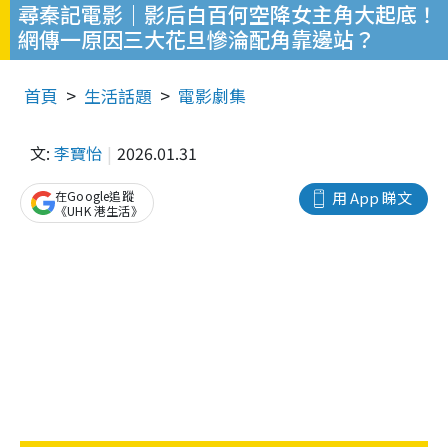
尋秦記電影｜影后白百何空降女主角大起底！
網傳一原因三大花旦慘淪配角靠邊站？
首頁
生活話題
電影劇集
文:
李寶怡
2026.01.31
在Google追蹤
用 App 睇文
《UHK 港生活》