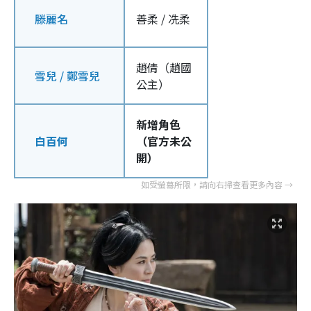
滕麗名
善柔 / 冼柔
趙倩（趙國
雪兒 / 鄭雪兒
公主）
新增角色
白百何
（官方未公
開）