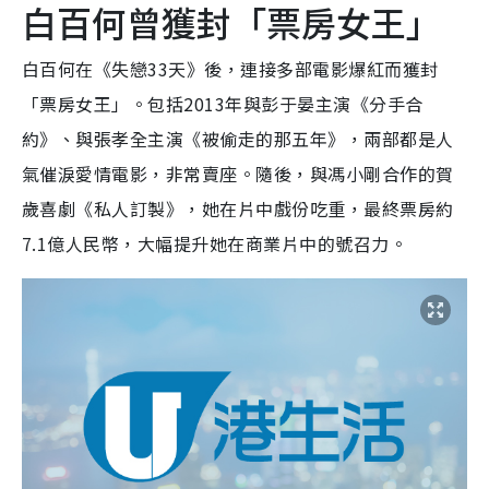
白百何曾獲封「票房女王」
白百何在《失戀33天》後，連接多部電影爆紅而獲封
「票房女王」。包括2013年與彭于晏主演《分手合
約》、與張孝全主演《被偷走的那五年》，兩部都是人
氣催淚愛情電影，非常賣座。隨後，與馮小剛合作的賀
歲喜劇《私人訂製》，她在片中戲份吃重，最終票房約
7.1億人民幣，大幅提升她在商業片中的號召力。