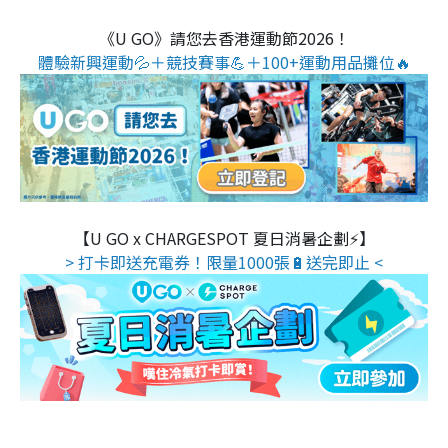
《U GO》請您去香港運動節2026！
體驗新興運動💦＋競技賽事💪＋100+運動用品攤位🔥
【U GO x CHARGESPOT 夏日消暑企劃⚡】
> 打卡即送充電券！限量1000張🔋送完即止 <