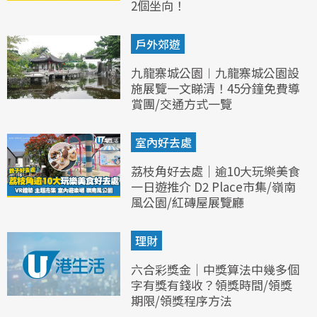
2個坐向！
戶外郊遊
九龍寨城公園︱九龍寨城公園設
施展覽一文睇清！45分鐘免費導
賞團/交通方式一覽
室內好去處
荔枝角好去處｜逾10大玩樂美食
一日遊推介 D2 Place市集/嶺南
風公園/紅磚屋展覽廳
理財
六合彩獎金｜中獎算法中幾多個
字有獎有錢收？領獎時間/領獎
期限/領獎程序方法