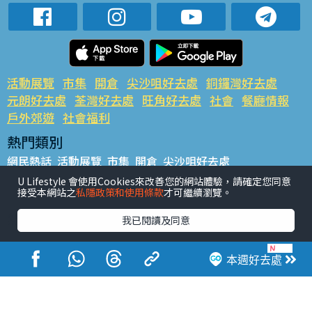
活動展覽
市集
開倉
尖沙咀好去處
銅鑼灣好去處
元朗好去處
荃灣好去處
旺角好去處
社會
餐廳情報
戶外郊遊
社會福利
熱門類別
網民熱話
活動展覽
市集
開倉
尖沙咀好去處
銅鑼灣好去處
元朗好去處
荃灣好去處
旺角好去處
社會
U Lifestyle 會使用Cookies來改善您的網站體驗，請確定您同意
接受本網站之
私隱政策和使用條款
才可繼續瀏覽。
餐廳情報
戶外郊遊
熱門標籤
我已閱讀及同意
#UGO搵好去處
#人氣活動推介
#美食社群熱話
#親子玩樂好去處
#ULifestyle應用程式
#限時搶
本週好去處
#UJetso禮物放送
#ULifestyle商戶中心
#著數
#網絡熱話
香港經濟日報版權所有©2026