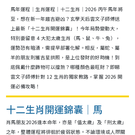
馬年運程｜生肖運程｜十二生肖｜2026 丙午馬年將
至，想在新一年趨吉避凶？玄學天后雲文子師傅送
上最新「十二生肖開運錦囊」！今年局勢變動大，
特別要留意 4 大犯太歲生肖（馬、鼠、牛、兔），
運勢恐有暗湧，需提早部署化解。相反，屬蛇、屬
羊的朋友則獲吉星拱照，是上位發財的好時機！到
底佩戴什麼飾物可以擋煞？哪種顏色最旺財？即睇
雲文子師傅針對 12 生肖的獨家教路，掌握 2026 開
運必備攻略！
十二生肖開運錦囊｜馬
肖馬朋友2026逢本命年，亦是「值太歲」及「刑太歲」
之年，整體運程將徘徊於疲弱狀態。不論環境或人際關