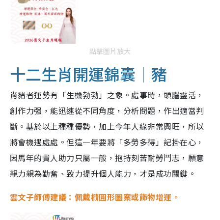
點擊圖片放大
十二生肖開運錦囊｜豬
肖豬者運勢有「生機勃勃」之象。處事時，頭腦靈活，
創作力强，能迅速從不同角度，分析問題，作出適當判
斷。基於以上種種優勢，加上今年人緣非常興旺，所以
將會機遇處處。但這一年要將「多勞多得」記掛在心，
因馬年的貴人助力只屬一般，抱持刻苦耐勞鬥志，願意
親力親為勤奮、致力提升個人能力，才是成功關鍵。
雲文子師傅建議：佩戴橢圓形圖案或飾物增運。