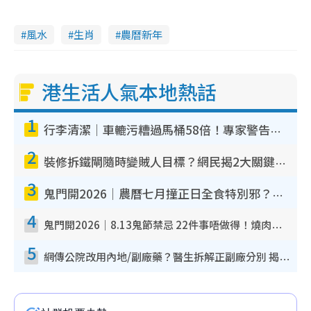
風水
生肖
農曆新年
港生活人氣本地熱話
1
行李清潔｜車轆污糟過馬桶58倍！專家警告忌用酒精抹 教1招免污手除菌
2
裝修拆鐵閘隨時變賊人目標？網民揭2大關鍵用途：裝新式等於白裝？附新舊鐵閘分別
3
鬼門開2026｜農曆七月撞正日全食特別邪？專家警告切忌做一事！揭4大禁忌+2招保平安
4
鬼門開2026｜8.13鬼節禁忌 22件事唔做得！燒肉、刺身要少食？半夜勿吹口哨/打呢個電話
5
網傳公院改用內地/副廠藥？醫生拆解正副廠分別 揭4類人換藥隨時出事