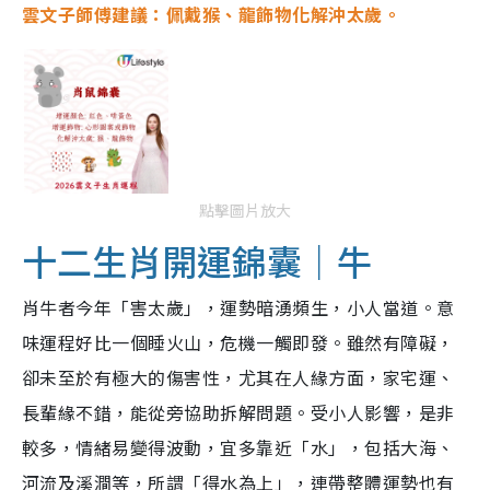
雲文子師傅建議：佩戴猴、龍飾物化解沖太歲。
點擊圖片放大
十二生肖開運錦囊｜牛
肖牛者今年「害太歲」，運勢暗湧頻生，小人當道。意
味運程好比一個睡火山，危機一觸即發。雖然有障礙，
卻未至於有極大的傷害性，尤其在人緣方面，家宅運、
長輩緣不錯，能從旁協助拆解問題。受小人影響，是非
較多，情緒易變得波動，宜多靠近「水」，包括大海、
河流及溪澗等，所謂「得水為上」，連帶整體運勢也有