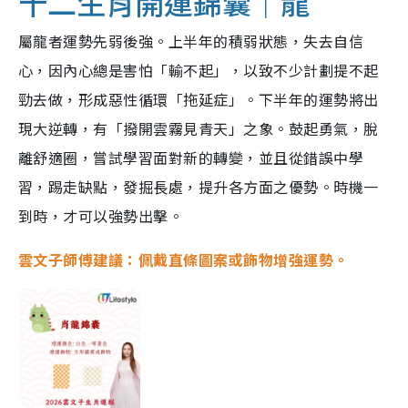
十二生肖開運錦囊｜龍
屬龍者運勢先弱後強。上半年的積弱狀態，失去自信
心，因內心總是害怕「輸不起」，以致不少計劃提不起
勁去做，形成惡性循環「拖延症」。下半年的運勢將出
現大逆轉，有「撥開雲霧見青天」之象。鼓起勇氣，脫
離舒適圈，嘗試學習面對新的轉變，並且從錯誤中學
習，踢走缺點，發掘長處，提升各方面之優勢。時機一
到時，才可以強勢出擊。
雲文子師傅建議：佩戴直條圖案或飾物增強運勢。