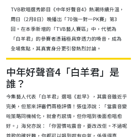
TVB歌唱選秀節目《中年好聲音4》熱潮持續升溫，
周日（2月8日）晚播出「70強一對一PK賽」第3
回。在本季新增的「TVB藝人賽區」中，代號為
「白羊君」的參賽者憑藉極具穿透力的嗓音，成為
全場焦點，其真實身分更引發熱烈討論。
中年好聲音4
「白羊君」是
誰？
今集藝人代表「白羊君」選唱《趁早》，其震音雖近乎
完美，但惹來評審們兩極評價！張佳添說：「當震音變
咗策略同機械化，就會冇感情，但你唱到後面愈唱愈
好。」海兒亦說：「你習慣咗震音，要改改佢。不過呢
首歌的確好難，你都可以唱到咁有中氣，係值得嘉