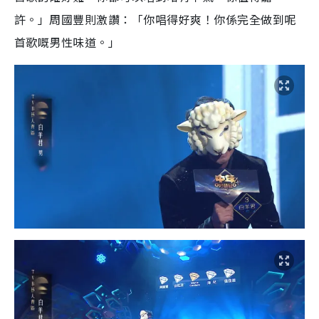
許。」周國豐則激讚：「你唱得好爽！你係完全做到呢
首歌嘅男性味道。」