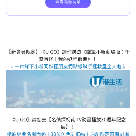
【新會員限定】《U GO》請你睇👹《蠟筆小新劇場版：千
奇百怪！我的妖怪假期》！
↓一齊睇下小新同妖怪朋友們點樣聯手拯救屋企人啦↓
《U GO》請您去【名偵探柯南TV動畫播放30週年紀念
展】！
還原經典名場面📹＋30位角色同框📸＋原創限定感謝劇場