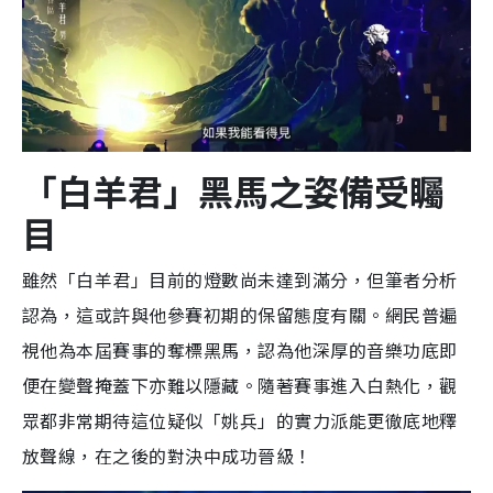
「白羊君」黑馬之姿備受矚
目
雖然「白羊君」目前的燈數尚未達到滿分，但筆者分析
認為，這或許與他參賽初期的保留態度有關。網民普遍
視他為本屆賽事的奪標黑馬，認為他深厚的音樂功底即
便在變聲掩蓋下亦難以隱藏。隨著賽事進入白熱化，觀
眾都非常期待這位疑似「姚兵」的實力派能更徹底地釋
放聲線，在之後的對決中成功晉級！