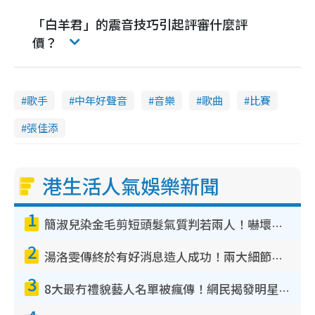
「白羊君」的震音技巧引起評審什麼評
價？
歌手
中年好聲音
音樂
歌曲
比賽
張佳添
港生活人氣娛樂新聞
1
簡淑兒染金毛剪短頭髮氣質判若兩人！嚇壞老公麥大力都認唔出：「你做咩事？」
2
湯洛雯傳終於有好消息造人成功！兩大細節曝孕味極濃惹猜測：大肚婆先會咁！
3
8大最冇禮貌藝人名單被瘋傳！網民揭發明星真面目 一致數臭呢位係無品天花板？