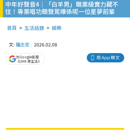
中年好聲音4｜「白羊男」職業級實力藏不
住！專業唱功聽聲篤爆係呢一位星夢前輩
首頁
生活話題
娛樂
文:
羅志宏
2026.02.08
在Google追蹤
用 App 睇文
《UHK 港生活》