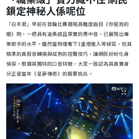
鎖定神秘人係呢位
「白羊君」早前在首輪比賽選唱高難度曲目《你是我的
眼》時，一把具有滄桑感且厚實的男中音，已展現出專
業歌手的水平。雖然當時僅奪下3盞燈進入等候區，但其
精準的真假音轉換與成熟的控聲技巧，讓網民紛紛化身
偵探。根據其獨特的口音特徵，大眾一致認為其真實身
分正是當年《星夢傳奇》的殿軍姚兵。