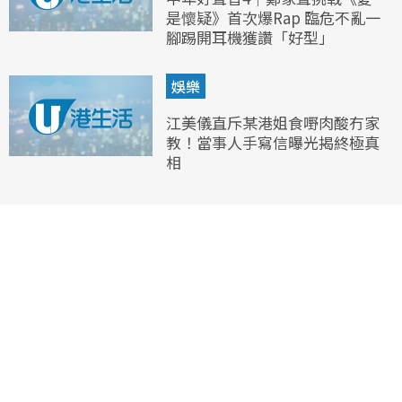
是懷疑》首次爆Rap 臨危不亂一
腳踢開耳機獲讚「好型」
娛樂
江美儀直斥某港姐食嘢肉酸冇家
教！當事人手寫信曝光揭終極真
相