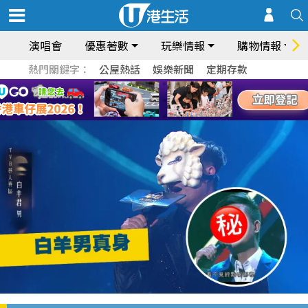
演唱會
優惠著數
玩樂情報
購物情報
熱門關鍵字：
公屋熱話
娛樂新聞
定期存款