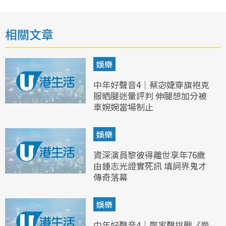
相關文章
娛樂
中年好聲音4｜蔡宓婕穿旗袍克
服晒腿迷暈評判 伸腿想加分被
車婉婉當場制止
娛樂
資深演員黎彼得離世享年76歲
由鍾志光證實死訊 填詞界鬼才
傳奇落幕
娛樂
中年好聲音4｜鄭家聲挑戰《愛