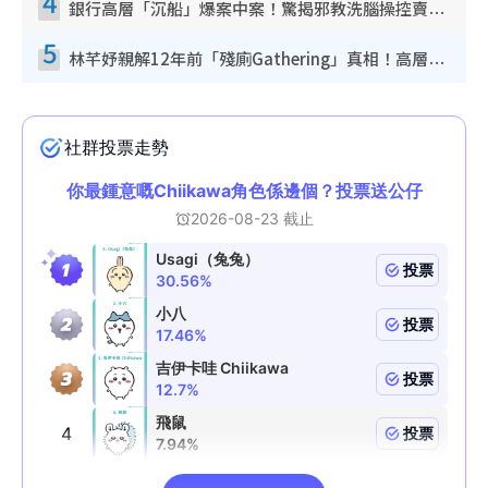
4
銀行高層「沉船」爆案中案！驚揭邪教洗腦操控賣淫被吞600萬 幕後黑手講多錯多
5
林芊妤親解12年前「殘廁Gathering」真相！高層解約一句話重創尊嚴至今拒返TVB