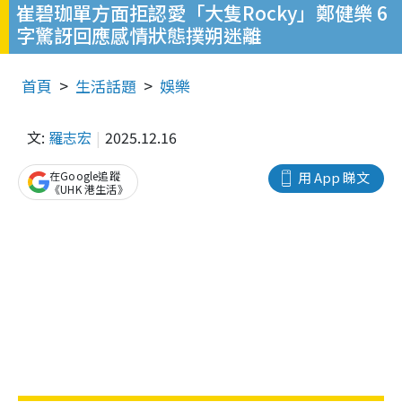
崔碧珈單方面拒認愛「大隻Rocky」鄭健樂 6
字驚訝回應感情狀態撲朔迷離
首頁
生活話題
娛樂
文:
羅志宏
2025.12.16
在Google追蹤
用 App 睇文
《UHK 港生活》