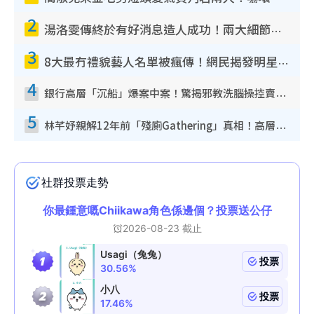
2
湯洛雯傳終於有好消息造人成功！兩大細節曝孕味極濃惹猜測：大肚婆先會咁！
3
8大最冇禮貌藝人名單被瘋傳！網民揭發明星真面目 一致數臭呢位係無品天花板？
4
銀行高層「沉船」爆案中案！驚揭邪教洗腦操控賣淫被吞600萬 幕後黑手講多錯多
5
林芊妤親解12年前「殘廁Gathering」真相！高層解約一句話重創尊嚴至今拒返TVB