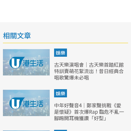
相關文章
娛樂
古天樂演唱會｜古天樂首踏紅館
特訓賣萌花絮流出！昔日經典合
唱歌驚爆未必唱
娛樂
中年好聲音4｜鄭家聲挑戰《愛
是懷疑》首次爆Rap 臨危不亂一
腳踢開耳機獲讚「好型」