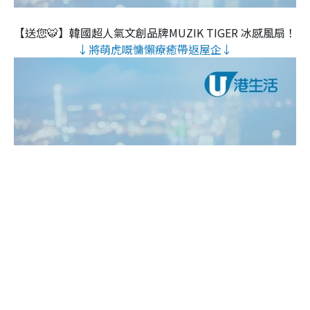
【送您🐯】韓國超人氣文創品牌MUZIK TIGER 冰感風扇！
↓將萌虎嘅慵懶療癒帶返屋企↓