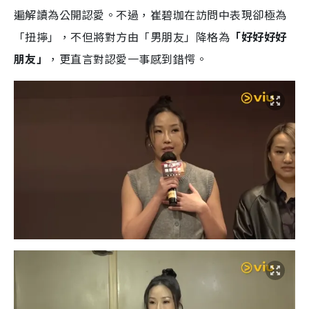
遍解讀為公開認愛。不過，崔碧珈在訪問中表現卻極為
「扭擰」，不但將對方由「男朋友」降格為
「好好好好
朋友」
，更直言對認愛一事感到錯愕。