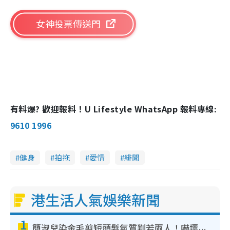
女神投票傳送門
有料爆? 歡迎報料！U Lifestyle WhatsApp 報料專線:
9610 1996
健身
拍拖
愛情
緋聞
港生活人氣娛樂新聞
1
簡淑兒染金毛剪短頭髮氣質判若兩人！嚇壞老公麥大力都認唔出：「你做咩事？」