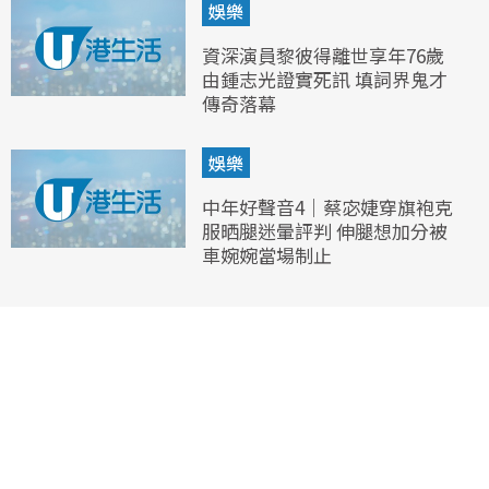
娛樂
資深演員黎彼得離世享年76歲
由鍾志光證實死訊 填詞界鬼才
傳奇落幕
娛樂
中年好聲音4｜蔡宓婕穿旗袍克
服晒腿迷暈評判 伸腿想加分被
車婉婉當場制止