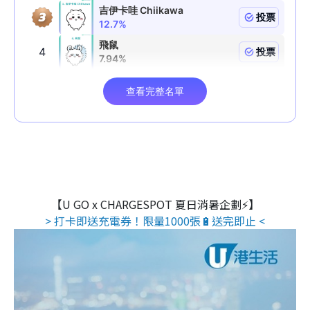
【U GO x CHARGESPOT 夏日消暑企劃⚡】
> 打卡即送充電券！限量1000張🔋送完即止 <