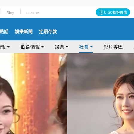
Blog
e-zone
U GO搵好去處
熱話
娛樂新聞
定期存款
情報
飲食情報
娛樂
社會
影片專區