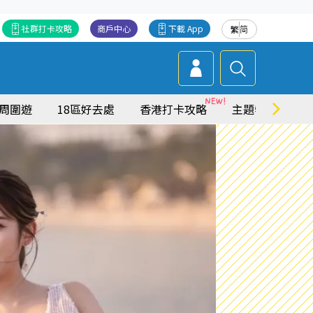
社群打卡攻略
商戶中心
下載 App
繁
简
周圍遊
18區好去處
香港打卡攻略
主題特集