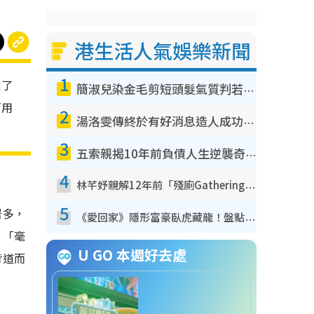
港生活人氣娛樂新聞
1
選了
簡淑兒染金毛剪短頭髮氣質判若兩人！嚇壞老公麥大力都認唔出：「你做咩事？」
「用
2
湯洛雯傳終於有好消息造人成功！兩大細節曝孕味極濃惹猜測：大肚婆先會咁！
3
五索親揭10年前負債人生逆襲奇蹟！全靠去一地方轉運後即遇上馬先生
4
林芊妤親解12年前「殘廁Gathering」真相！高層解約一句話重創尊嚴至今拒返TVB
5
居多，
《愛回家》隱形富豪臥虎藏龍！盤點12位財氣逼人的有錢藝人：呢位靚女3億身家唔憂做
、「毫
U GO 本週好去處
背道而