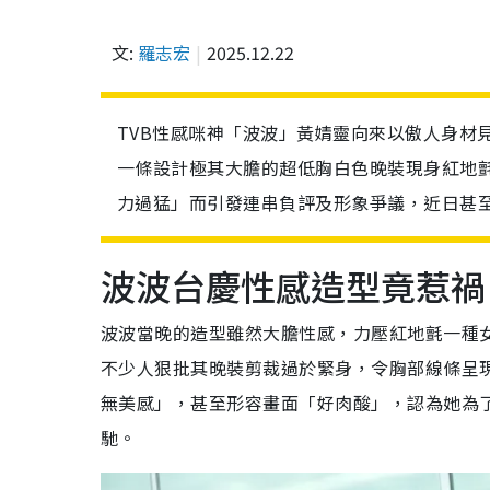
文:
羅志宏
2025.12.22
TVB性感咪神「波波」黃婧靈向來以傲人身材
一條設計極其大膽的超低胸白色晚裝現身紅地
力過猛」而引發連串負評及形象爭議，近日甚
波波台慶性感造型竟惹禍
波波當晚的造型雖然大膽性感，力壓紅地氈一種
不少人狠批其晚裝剪裁過於緊身，令胸部線條呈
無美感」，甚至形容畫面「好肉酸」，認為她為
馳。