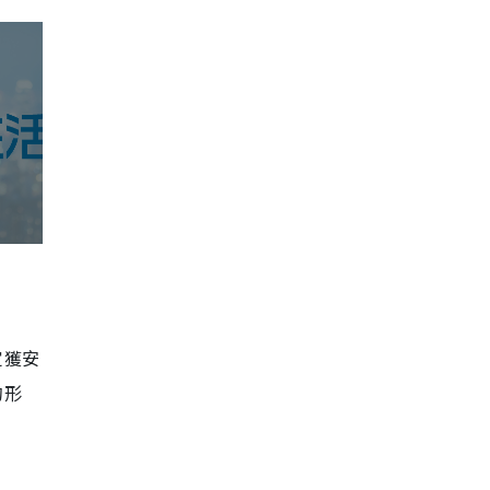
定獲安
的形