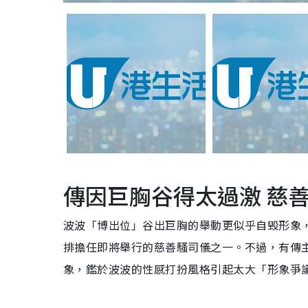
傳因巨胸谷得太過激 慈
波波「博出位」谷出巨胸的舉動更似乎自毁形象
排擔任即將舉行的慈善騷司儀之一。不過，有傳
象，鑑於波波的性感打扮風格引起太大「形象爭