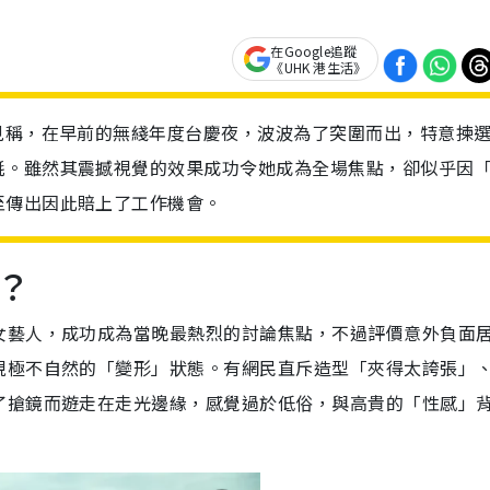
在Google追蹤
《UHK 港生活》
見稱，在早前的無綫年度台慶夜，波波為了突圍而出，特意揀
氈。雖然其震撼視覺的效果成功令她成為全場焦點，卻似乎因
至傳出因此賠上了工作機會。
？
女藝人，成功成為當晚最熱烈的討論焦點，不過評價意外負面
現極不自然的「變形」狀態。有網民直斥造型「夾得太誇張」
了搶鏡而遊走在走光邊緣，感覺過於低俗，與高貴的「性感」