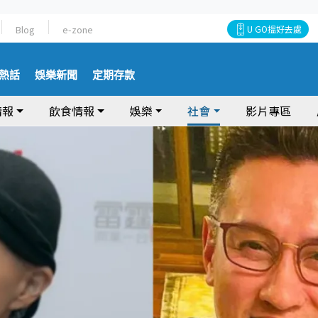
Blog
e-zone
U GO搵好去處
熱話
娛樂新聞
定期存款
情報
飲食情報
娛樂
社會
影片專區