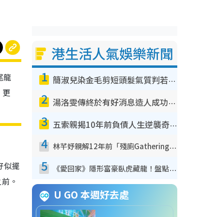
港生活人氣娛樂新聞
1
尾龍
簡淑兒染金毛剪短頭髮氣質判若兩人！嚇壞老公麥大力都認唔出：「你做咩事？」
，更
2
湯洛雯傳終於有好消息造人成功！兩大細節曝孕味極濃惹猜測：大肚婆先會咁！
3
五索親揭10年前負債人生逆襲奇蹟！全靠去一地方轉運後即遇上馬先生
4
林芊妤親解12年前「殘廁Gathering」真相！高層解約一句話重創尊嚴至今拒返TVB
5
好似擺
《愛回家》隱形富豪臥虎藏龍！盤點12位財氣逼人的有錢藝人：呢位靚女3億身家唔憂做
之前。
U GO 本週好去處