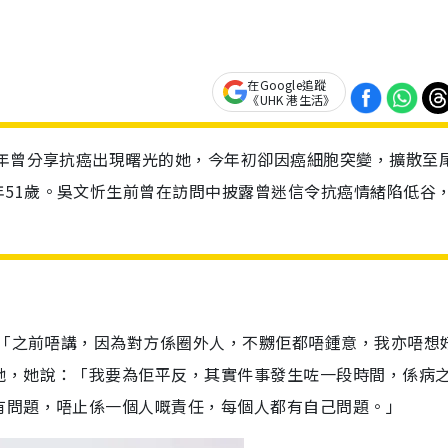
在Google追蹤
《UHK 港生活》
去年曾分享抗癌出現曙光的她，今年初卻因癌細胞突變，擴散至
51歲。吳文忻生前曾在訪問中披露曾迷信令抗癌情緒陷低谷
，「之前唔講，因為對方係圈外人，不嬲佢都唔鍾意，我亦唔想
她，她說：「我要為佢平反，其實件事發生咗一段時間，係病
有問題，唔止係一個人嘅責任，每個人都有自己問題。」