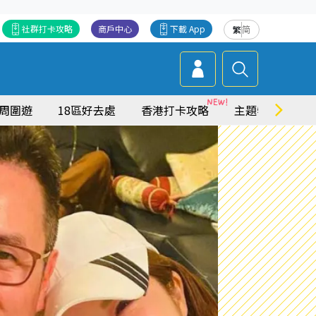
社群打卡攻略
商戶中心
下載 App
繁
简
周圍遊
18區好去處
香港打卡攻略
主題特集