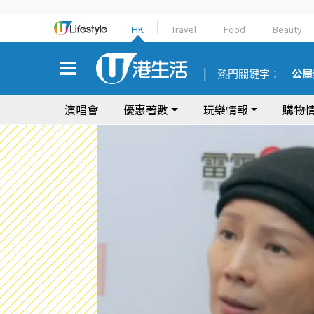
HK
Travel
Food
Beauty
熱門關鍵字：
公屋
演唱會
優惠著數
玩樂情報
購物