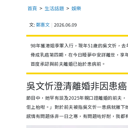
首頁
生活話題
娛樂
文:
鄭惠文
2026.06.09
98年獲港姐季軍入行，現年51歲的吳文忻，
骨成乳癌第四期，在今日睡夢中安詳離世，享年
首度承認與前夫離婚已始於患病前。
吳文忻澄清離婚非因患癌
節目中，她罕有談及2025年親口證離婚的前夫
佢上枱咁。」對於前夫被指吳文忻一患病就撇下
感情有問題係非一日之寒，有問題咗好耐，我都