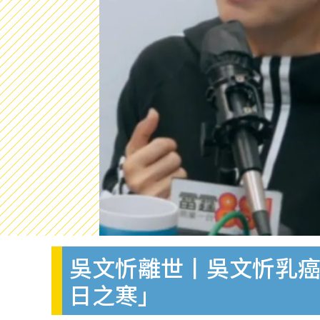
吳文忻離世丨吳文忻乳癌
日之寒」