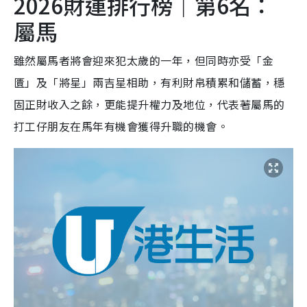
2026財運排行榜｜第6名：
屬馬
雖然屬馬者將會迎來犯太歲的一年，但同時亦受「金
匱」及「將星」兩吉星相助，有利財帛積累和儲蓄，穩
固正財收入之餘，更能提升權力及地位，代表著屬馬的
打工仔朋友在馬年有機會獲得升職的機會。