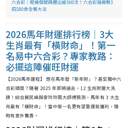
六合彩｜呢幾個號碼攪出逾500次！六合彩強哥教3
招$80食全餐大法
2026馬年財運排行榜｜3大
生肖最有「橫財命」！第一
名易中六合彩？專家教路：
必擺這陣催旺財運
【2026馬年運程】 想在馬年發「新年財」？甚至獨中六
合彩頭獎？隨著 2025 年即將過去，12 生肖財運大洗
牌！綜合蘇民峰與麥玲玲兩大師傅預測，馬年有 3 大生
肖最有「橫財命」！當中第一名更有望靠運氣獲利，隨
時有意外驚喜。