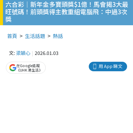
六合彩｜新年金多寶頭獎$1億！馬會揭3大最
旺號碼！前頭獎得主教重組電腦飛：中過3次
獎
首頁
生活話題
熱話
文:
梁穎心
2026.01.03
在Google追蹤
用 App 睇文
《UHK 港生活》