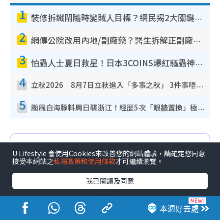
1
裝修拆鐵閘隨時變賊人目標？網民揭2大關鍵用途：裝新式等於白裝？附新舊鐵閘分別
2
網傳公院改用內地/副廠藥？醫生拆解正副廠分別 揭4類人換藥隨時出事
3
怕蟲人士夏日救星！日本3COINS爆紅驅蟲神器$45起 1招「全程免觸碰」輕鬆搞定小強
4
立秋2026｜8月7日立秋進入「多事之秋」 3件事唔做得！專家教6招開運 清枱頭／銀包納氣接好運
5
颱風白海豚料周日襲浙江！經歷5次「眼牆置換」極罕見 成登陸內地最長途颱風
U Lifestyle 會使用Cookies來改善您的網站體驗，請確定您同意
接受本網站之
私隱政策和使用條款
才可繼續瀏覽。
我已閱讀及同意
本週好去處