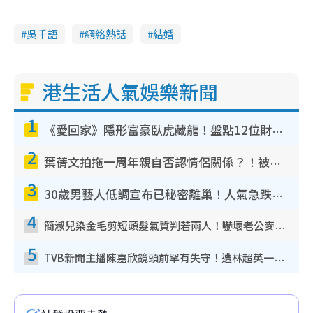
吳千語
網絡熱話
結婚
港生活人氣娛樂新聞
1
《愛回家》隱形富豪臥虎藏龍！盤點12位財氣逼人的有錢藝人：呢位靚女3億身家唔憂做
2
葉蒨文拍拖一周年親自否認情侶關係？！被質疑感情造假竟稱GM「普通同事」
3
30歲男藝人低調宣布已秘密離巢！人氣急跌變失蹤人口︰「這幾年過得並不容易」
4
簡淑兒染金毛剪短頭髮氣質判若兩人！嚇壞老公麥大力都認唔出：「你做咩事？」
5
TVB新聞主播陳嘉欣鏡頭前罕有失守！遭林超英一句說話突襲嚇親當場大笑