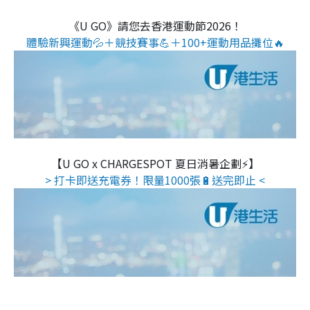
《U GO》請您去香港運動節2026！
體驗新興運動💦＋競技賽事💪＋100+運動用品攤位🔥
【U GO x CHARGESPOT 夏日消暑企劃⚡】
> 打卡即送充電券！限量1000張🔋送完即止 <