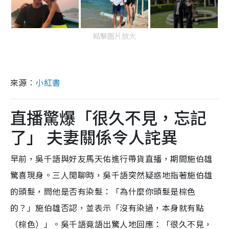
點擊圖片放大
來源︰
小紅書
直播驚爆「很久不見，忘記
了」 夫妻關係令人詫異
早前，吳千語與好友馬天佑進行帶貨直播，期間施伯雄
驚喜現身。三人閒聊時，吳千語突然疑惑地指著施伯雄
的頭髮，問他是否有染髮：「為什麼你頭髮是棕色
的？」施伯雄否認，並表示「沒有染過，本身就有點
（棕色）」。吳千語竟語出驚人地回應：「很久不見，