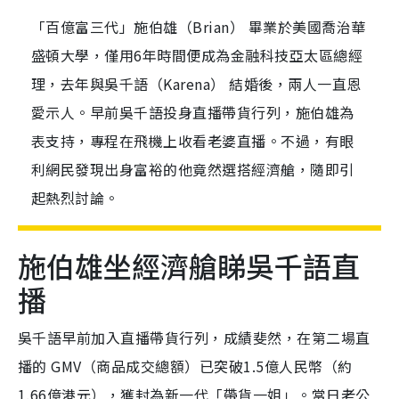
「百億富三代」施伯雄（Brian） 畢業於美國喬治華
盛頓大學，僅用6年時間便成為金融科技亞太區總經
理，去年與吳千語（Karena） 結婚後，兩人一直恩
愛示人。早前吳千語投身直播帶貨行列，施伯雄為
表支持，專程在飛機上收看老婆直播。不過，有眼
利網民發現出身富裕的他竟然選搭經濟艙，隨即引
起熱烈討論。
施伯雄坐經濟艙睇吳千語直
播
吳千語早前加入直播帶貨行列，成績斐然，在第二場直
播的 GMV（商品成交總額）已突破1.5億人民幣（約
1.66億港元），獲封為新一代「帶貨一姐」。當日老公