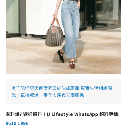
吳千語坦認與百億老公施伯雄疏離 真實生活相處曝
光！直播驚爆一事令人詫異夫妻關係
有料爆? 歡迎報料！U Lifestyle WhatsApp 報料專線:
9610 1996