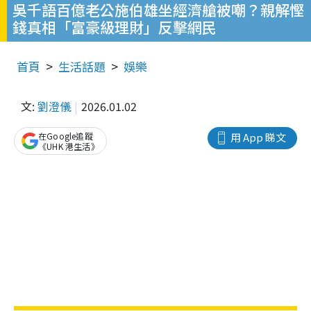
吳千語百億老公施伯雄坐經濟艙被嘲？親解慳
錢真相「富豪級理財」反擊網民
首頁
生活話題
娛樂
文:
劉澄儀
2026.01.02
在Google追蹤
用 App 睇文
《UHK 港生活》