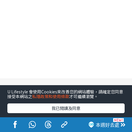
相關文章
U Lifestyle 會使用Cookies來改善您的網站體驗，請確定您同意
接受本網站之
私隱政策和使用條款
才可繼續瀏覽。
我已閱讀及同意
娛樂
資深演員黎彼得離世享年76歲
本週好去處
由鍾志光證實死訊 填詞界鬼才