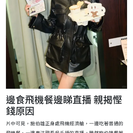
邊食飛機餐邊睇直播 親揭慳
錢原因
片中可見，施伯雄正身處飛機經濟艙，一邊吃著普通的
飛機餐，一邊專注觀看吳千語的直播。雖然施伯雄戴著