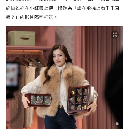
施伯雄亦在小紅書上傳一段題為「誰在飛機上看千千直
播？」的影片隔空打氣。