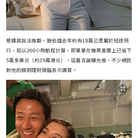
根據其說法推斷，施伯雄去年約有18萬公里屬於短途飛
行，若以200小時航程計算，即單單在機票差價上已省下
5萬多美元（約39萬港元）。這番言論曝光後，不少網民
對他的精明理財頭腦表示讚賞。