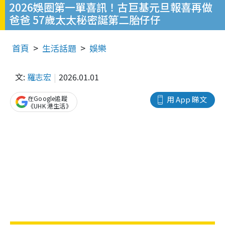
2026娛圈第一單喜訊！古巨基元旦報喜再做
爸爸 57歲太太秘密誕第二胎仔仔
首頁
生活話題
娛樂
文:
羅志宏
2026.01.01
在Google追蹤
用 App 睇文
《UHK 港生活》