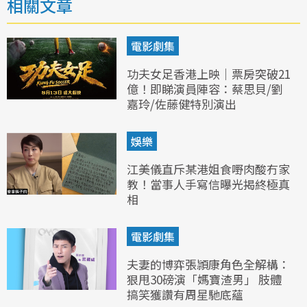
相關文章
電影劇集
功夫女足香港上映｜票房突破21
億！即睇演員陣容：蔡思貝/劉
嘉玲/佐藤健特別演出
娛樂
江美儀直斥某港姐食嘢肉酸冇家
教！當事人手寫信曝光揭終極真
相
電影劇集
夫妻的博弈張頴康角色全解構：
狠甩30磅演「媽寶渣男」 肢體
搞笑獲讚有周星馳底蘊