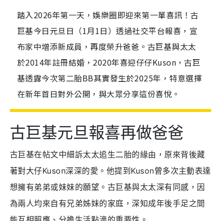
踏入2026年第一天，娛樂圈即迎來第一單喜訊！古
巨基今日元旦日（1月1日）透過社交平台報喜，宣
布家中增添新成員，再度榮升爸爸。古巨基與太太
於2014年註冊結婚，2020年喜迎仔仔Kuson，古巨
基透露今次第二胎BB其實發生於2025年，特意選擇
在新年首日對外公開，與大眾分享這份喜悅。
古巨基元旦報喜再做爸爸
古巨基在帖文中細訴太太追生二胎的緣由，原來背後藏
著對大仔Kuson深深的愛。他提到Kuson曾多次主動表達
想擁有弟弟或妹妹的願望。古巨基與太太深有同感，因
為兩人均來自有兄弟姊妹的家庭，深知成年後手足之間
能互相照應、分擔生活點滴的重要性。