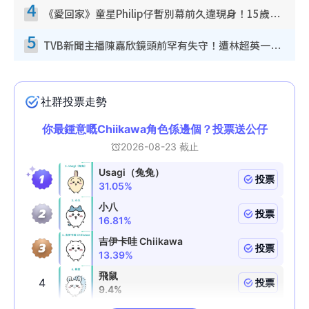
4
《愛回家》童星Philip仔暫別幕前久違現身！15歲近況暴風長高蛻變帥氣少男
5
TVB新聞主播陳嘉欣鏡頭前罕有失守！遭林超英一句說話突襲嚇親當場大笑