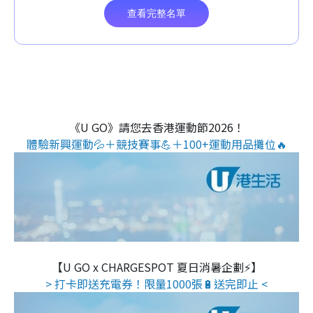
《U GO》請您去香港運動節2026！
體驗新興運動💦＋競技賽事💪＋100+運動用品攤位🔥
【U GO x CHARGESPOT 夏日消暑企劃⚡】
> 打卡即送充電券！限量1000張🔋送完即止 <