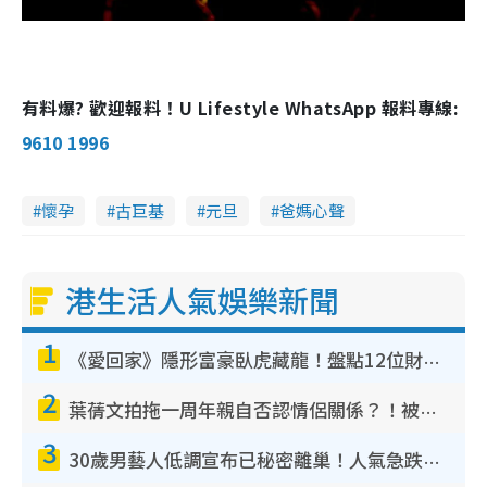
有料爆? 歡迎報料！U Lifestyle WhatsApp 報料專線:
9610 1996
懷孕
古巨基
元旦
爸媽心聲
港生活人氣娛樂新聞
1
《愛回家》隱形富豪臥虎藏龍！盤點12位財氣逼人的有錢藝人：呢位靚女3億身家唔憂做
2
葉蒨文拍拖一周年親自否認情侶關係？！被質疑感情造假竟稱GM「普通同事」
3
30歲男藝人低調宣布已秘密離巢！人氣急跌變失蹤人口︰「這幾年過得並不容易」