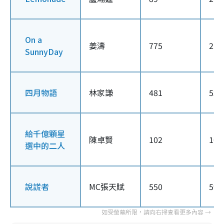
On a
姜濤
775
2,0
SunnyDay
四月物語
林家謙
481
521
給千億顆星
陳卓賢
102
108
選中的二人
說謊者
MC張天賦
550
592