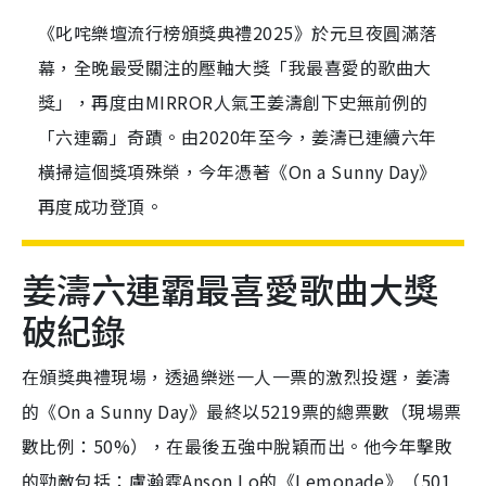
《叱咤樂壇流行榜頒獎典禮2025》於元旦夜圓滿落
幕，全晚最受關注的壓軸大獎「我最喜愛的歌曲大
獎」，再度由MIRROR人氣王姜濤創下史無前例的
「六連霸」奇蹟。由2020年至今，姜濤已連續六年
橫掃這個獎項殊榮，今年憑著《On a Sunny Day》
再度成功登頂。
姜濤六連霸最喜愛歌曲大獎
破紀錄
在頒獎典禮現場，透過樂迷一人一票的激烈投選，姜濤
的《On a Sunny Day》最終以5219票的總票數（現場票
數比例：50%），在最後五強中脫穎而出。他今年擊敗
的勁敵包括：盧瀚霆Anson Lo的《Lemonade》（501