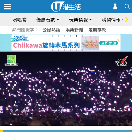
演唱會
優惠著數
玩樂情報
購物情報
熱門關鍵字：
公屋熱話
娛樂新聞
定期存款