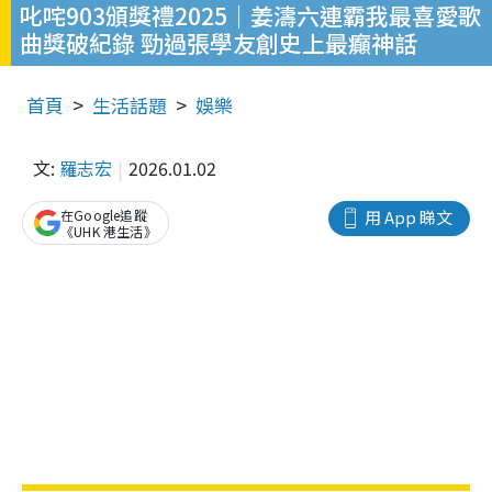
叱咤903頒獎禮2025｜姜濤六連霸我最喜愛歌
曲獎破紀錄 勁過張學友創史上最癲神話
首頁
生活話題
娛樂
文:
羅志宏
2026.01.02
在Google追蹤
用 App 睇文
《UHK 港生活》