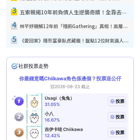
3
五索親揭10年前負債人生逆襲奇蹟！全靠去一地方轉運後即遇上馬先生
4
林芊妤親解12年前「殘廁Gathering」真相！高層解約一句話重創尊嚴至今拒返TVB
5
《愛回家》隱形富豪臥虎藏龍！盤點12位財氣逼人的有錢藝人：呢位靚女3億身家唔憂做