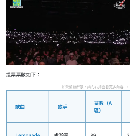
投票票數如下：
票數（A
票
歌曲
歌手
區）
區
Lemonade
盧瀚霆
89
202