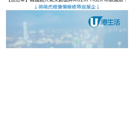
↓將萌虎嘅慵懶療癒帶返屋企↓