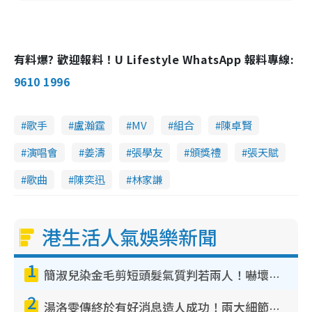
有料爆? 歡迎報料！U Lifestyle WhatsApp 報料專線:
9610 1996
歌手
盧瀚霆
MV
組合
陳卓賢
演唱會
姜濤
張學友
頒獎禮
張天賦
歌曲
陳奕迅
林家謙
港生活人氣娛樂新聞
1
簡淑兒染金毛剪短頭髮氣質判若兩人！嚇壞老公麥大力都認唔出：「你做咩事？」
2
湯洛雯傳終於有好消息造人成功！兩大細節曝孕味極濃惹猜測：大肚婆先會咁！