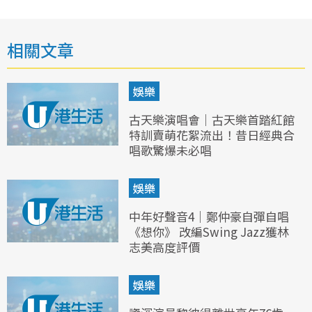
相關文章
娛樂
古天樂演唱會｜古天樂首踏紅館
特訓賣萌花絮流出！昔日經典合
唱歌驚爆未必唱
娛樂
中年好聲音4｜鄭仲豪自彈自唱
《想你》 改編Swing Jazz獲林
志美高度評價
娛樂