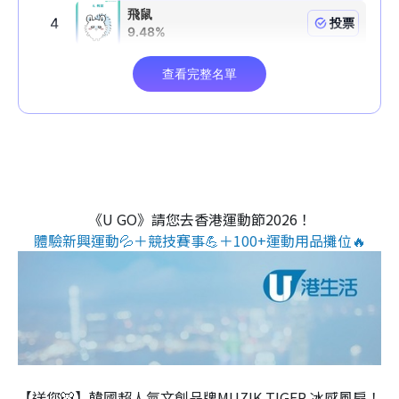
《U GO》請您去香港運動節2026！
體驗新興運動💦＋競技賽事💪＋100+運動用品攤位🔥
【送您🐯】韓國超人氣文創品牌MUZIK TIGER 冰感風扇！