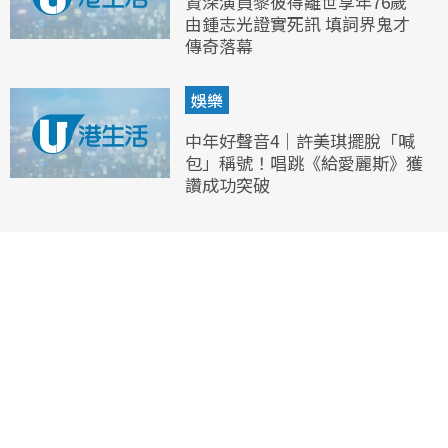
資深演員黎彼得離世享年76歲
由鍾志光證實死訊 填詞界鬼才
傳奇落幕
娛樂
中年好聲音4｜許美琪擺脫「喊
包」稱號！唱跳《給愛麗斯》獲
讚成功突破