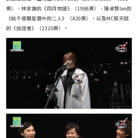
票）、林家謙的《四月物語》（1986票）、陳卓賢Ian的
《給千億顆星選中的二人》（420票），以及MC張天賦
的《說謊者》（2320票）。