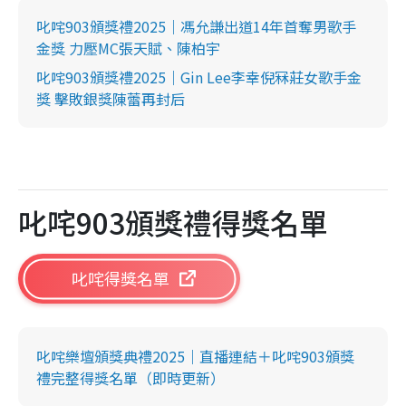
叱咤903頒獎禮2025｜馮允謙出道14年首奪男歌手
金獎 力壓MC張天賦、陳柏宇
叱咤903頒獎禮2025｜Gin Lee李幸倪冧莊女歌手金
獎 擊敗銀獎陳蕾再封后
叱咤903頒獎禮得獎名單
叱咤得獎名單
叱咤樂壇頒獎典禮2025｜直播連結＋叱咤903頒獎
禮完整得獎名單（即時更新）